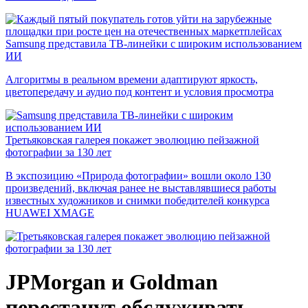
Samsung представила ТВ-линейки с широким использованием
ИИ
Алгоритмы в реальном времени адаптируют яркость,
цветопередачу и аудио под контент и условия просмотра
Третьяковская галерея покажет эволюцию пейзажной
фотографии за 130 лет
В экспозицию «Природа фотографии» вошли около 130
произведений, включая ранее не выставлявшиеся работы
известных художников и снимки победителей конкурса
HUAWEI XMAGE
JPMorgan и Goldman
перестанут обслуживать