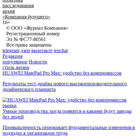
расследования
архив
«Компания будущего»
16+
© ООО «Журнал Компания»
Регистрационный номер
Эл № ФС77-80561
Все права защищены
telegram
дзен
вконтакте
tenchat
Редакция
популярное
Новости
стиль жизни
HUAWEI MatePad Pro Max: удобство без компромиссов
Результаты тест-драйва нового высокопроизводительного
дизайнерского планшета
рынки
Умные производства: когда появятся и какими будут заводы
без людей
Промышленность переживает фундаментальные изменения в
подходах к организации труда