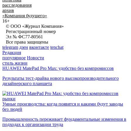
расследования
архив
«Компания будущего»
16+
© ООО «Журнал Компания»
Регистрационный номер
Эл № ФС77-80561
Все права защищены
telegram
дзен
вконтакте
tenchat
Редакция
популярное
Новости
стиль жизни
HUAWEI MatePad Pro Max: удобство без компромиссов
Результаты тест-драйва нового высокопроизводительного
дизайнерского планшета
рынки
Умные производства: когда появятся и какими будут заводы
без людей
Промышленность переживает фундаментальные изменения в
подходах к организации труда