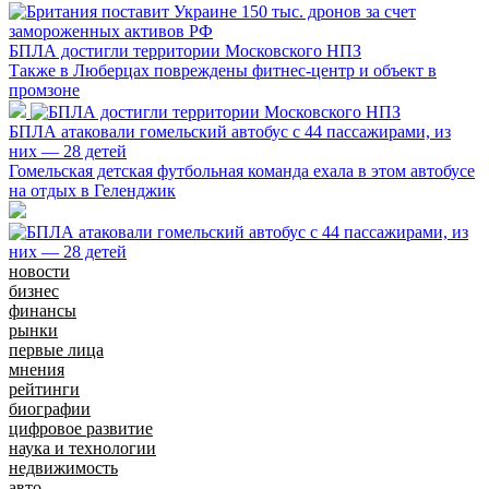
БПЛА достигли территории Московского НПЗ
Также в Люберцах повреждены фитнес-центр и объект в
промзоне
БПЛА атаковали гомельский автобус с 44 пассажирами, из
них — 28 детей
Гомельская детская футбольная команда ехала в этом автобусе
на отдых в Геленджик
новости
бизнес
финансы
рынки
первые лица
мнения
рейтинги
биографии
цифровое развитие
наука и технологии
недвижимость
авто