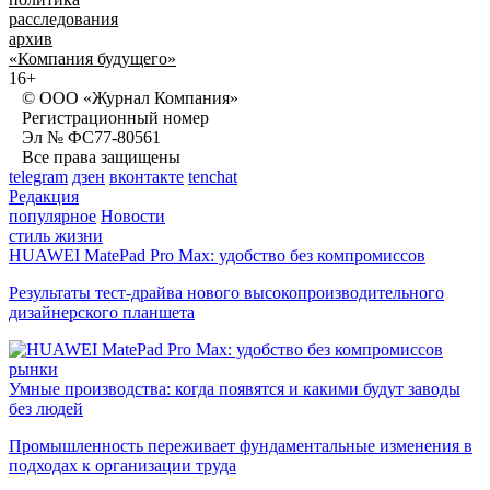
расследования
архив
«Компания будущего»
16+
© ООО «Журнал Компания»
Регистрационный номер
Эл № ФС77-80561
Все права защищены
telegram
дзен
вконтакте
tenchat
Редакция
популярное
Новости
стиль жизни
HUAWEI MatePad Pro Max: удобство без компромиссов
Результаты тест-драйва нового высокопроизводительного
дизайнерского планшета
рынки
Умные производства: когда появятся и какими будут заводы
без людей
Промышленность переживает фундаментальные изменения в
подходах к организации труда