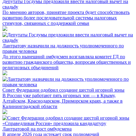
Депутаты Госдумы предложили ввести налоговый вычет на
свадьбу
По мнению авторов, принятие проекта будет способствовать
развитию более последовательной системы налоговых
стимулов, связанных с поддержкой семьи
Лантратову назначили на должность уполномоченного по
правам человека
До этого нынешний омбудсмен возглавляла комитет ГД по
развитию гражданского общества, вопросам общественных и
религиозных объединений
Совет Федерации одобрил создание шестой игорной зоны
В России уже работают пять игорных зон — в Крыму,
Алтайском, Краснодарском, Приморском краях, а также в
Калининградской области
«Справедливая Россия» предложила кандидатуру
Лантратовой на пост омбудсмена
В апреле 2026 года истекает срок полномочий