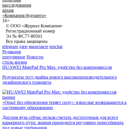
расследования
архив
«Компания будущего»
16+
© ООО «Журнал Компания»
Регистрационный номер
Эл № ФС77-80561
Все права защищены
telegram
дзен
вконтакте
tenchat
Редакция
популярное
Новости
стиль жизни
HUAWEI MatePad Pro Max: удобство без компромиссов
Результаты тест-драйва нового высокопроизводительного
дизайнерского планшета
рынки
«Опыт без обновления теряет силу»: взрослые возвращаются к
системному образованию
Диплом вуза сейчас нельзя считать достаточным для всего
карьерного пути: знания приходится регулярно пересобирать
под новые требования