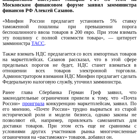
Московском финансовом форуме заявил замминистра
финансов РФ Алексей Сазанов.
«Минфин России предлагает установить 5% ставку
таможенной пошлины при превышении порога
беспошлинного ввоза товаров в 200 евро. При этом взимать
эту пошлину с полной стоимости товара», — цитирует
замминистра
ТАСС
.
Также взимать НДС предлагается со всех импортных товаров
на маркетплейсах. Сазанов рассказал, что в этой сфере
предельных порогов не будет, НДС станет взиматься в
отношении всех товаров электронной торговли.
Администратором взимания НДС Минфин предлагает сделать
Федеральную налоговую службу, уточнил замминистра.
Ранее глава Сбербанка Герман Греф заявил, что
законодательные ограничения привели к тому, что «Почта
России»
проиграла
конкуренцию маркетплейсам, заявил. По
его мнению, «Почте России» трудно вырваться из старой
исторической роли и модели бизнеса, однако законы не
позволяют ей, например, привлекать самозанятых для
доставки товаров. При этом есть еще не сравнимы с
условиями других участников рынка многочисленные
ограничения на «растаможку» товаров, добавил он.