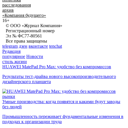
расследования
архив
«Компания будущего»
16+
© ООО «Журнал Компания»
Регистрационный номер
Эл № ФС77-80561
Все права защищены
telegram
дзен
вконтакте
tenchat
Редакция
популярное
Новости
стиль жизни
HUAWEI MatePad Pro Max: удобство без компромиссов
Результаты тест-драйва нового высокопроизводительного
дизайнерского планшета
рынки
Умные производства: когда появятся и какими будут заводы
без людей
Промышленность переживает фундаментальные изменения в
подходах к организации труда