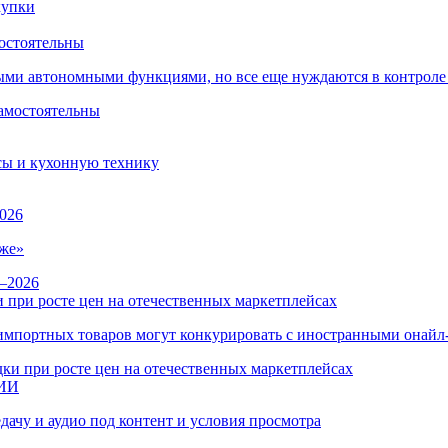
остоятельны
ыми автономными функциями, но все еще нуждаются в контроле
сы и кухонную технику
026
же»
 при росте цен на отечественных маркетплейсах
ы импортных товаров могут конкурировать с иностранными онай
 ИИ
дачу и аудио под контент и условия просмотра