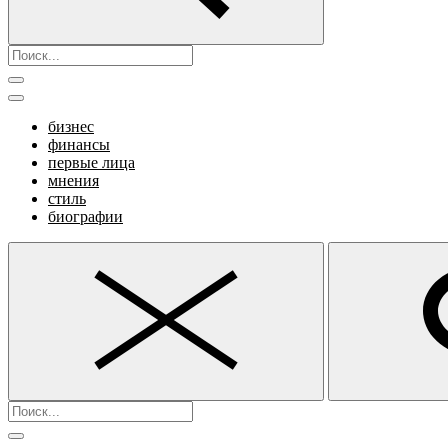
бизнес
финансы
первые лица
мнения
стиль
биографии