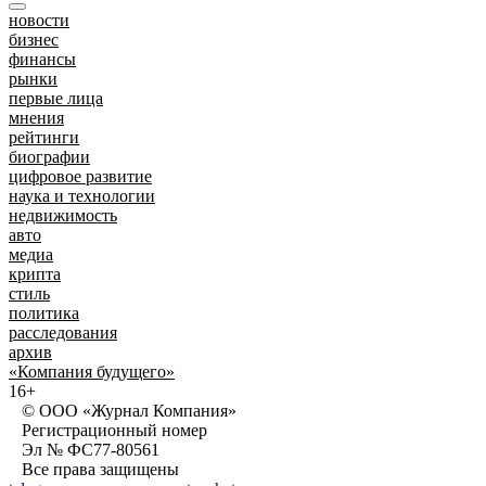
новости
бизнес
финансы
рынки
первые лица
мнения
рейтинги
биографии
цифровое развитие
наука и технологии
недвижимость
авто
медиа
крипта
стиль
политика
расследования
архив
«Компания будущего»
16+
© ООО «Журнал Компания»
Регистрационный номер
Эл № ФС77-80561
Все права защищены