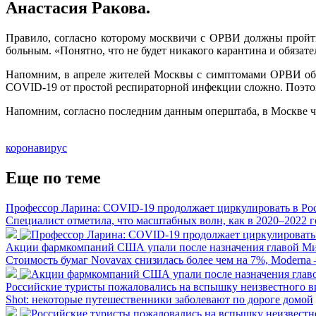
Анастасия Ракова.
Правило, согласно которому москвичи с ОРВИ должны пройти
больным. «Понятно, что не будет никакого карантина и обязат
Напомним, в апреле жителей Москвы с симптомами ОРВИ обяз
COVID-19 от простой респираторной инфекции сложно. Поэтом
Напомним, согласно последним данным оперштаба, в Москве чис
коронавирус
Еще по теме
Профессор Ларина: COVID-19 продолжает циркулировать в Ро
Специалист отметила, что масштабных волн, как в 2020–2022 г
Акции фармкомпаний США упали после назначения главой Ми
Стоимость бумаг Novavax снизилась более чем на 7%, Moderna 
Российские туристы пожаловались на вспышку неизвестного в
Shot: некоторые путешественники заболевают по дороге домой