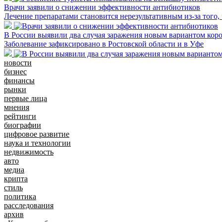
Врачи заявили о снижении эффективности антибиотиков
Лечение препаратами становится нерезультативным из-за того,
В России выявили два случая заражения новым вариантом ко
Заболевание зафиксировано в Ростовской области и в Уфе
новости
бизнес
финансы
рынки
первые лица
мнения
рейтинги
биографии
цифровое развитие
наука и технологии
недвижимость
авто
медиа
крипта
стиль
политика
расследования
архив