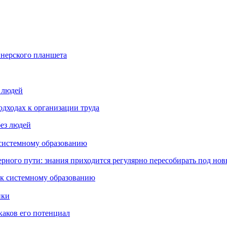
йнерского планшета
з людей
дходах к организации труда
 системному образованию
ьерного пути: знания приходится регулярно пересобирать под но
пки
каков его потенциал