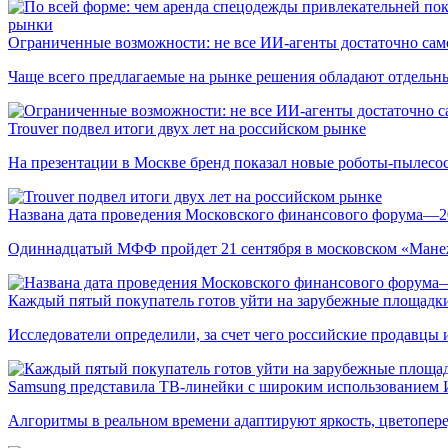
рынки
Ограниченные возможности: не все ИИ-агенты достаточно сам
Чаще всего предлагаемые на рынке решения обладают отдельн
Trouver подвел итоги двух лет на российском рынке
На презентации в Москве бренд показал новые роботы-пылесо
Названа дата проведения Московского финансового форума—2
Одиннадцатый МФФ пройдет 21 сентября в московском «Мане
Каждый пятый покупатель готов уйти на зарубежные площадки
Исследователи определили, за счет чего российские продавц
Samsung представила ТВ-линейки с широким использованием
Алгоритмы в реальном времени адаптируют яркость, цветопере