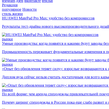
telegram
дзен
вконтакте
tenchat
Редакция
популярное
Новости
стиль жизни
HUAWEI MatePad Pro Max: удобство без компромиссов
Результаты тест-драйва нового высокопроизводительного диза
рынки
Умные производства: когда появятся и какими будут заводы бе
Промышленность переживает фундаментальные изменения в по
рынки
«Опыт без обновления теряет силу»: взрослые возвращаются к
Диплом вуза сейчас нельзя считать достаточным для всего кар
рынки
По всей форме: чем аренда спецодежды привлекательней поку
Почему шеринг спецодежды в России пока еще слабо развит и 