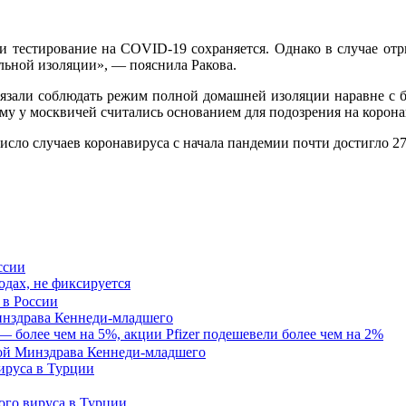
 тестирование на COVID-19 сохраняется. Однако в случае отри
ельной изоляции», — пояснила Ракова.
али соблюдать режим полной домашней изоляции наравне с бо
у у москвичей считались основанием для подозрения на корона
ло случаев коронавируса с начала пандемии почти достигло 270
ссии
одах, не фиксируется
нздрава Кеннеди-младшего
— более чем на 5%, акции Pfizer подешевели более чем на 2%
ируса в Турции