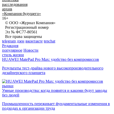
расследования
архив
«Компания будущего»
16+
© ООО «Журнал Компания»
Регистрационный номер
Эл № ФС77-80561
Все права защищены
telegram
дзен
вконтакте
tenchat
Редакция
популярное
Новости
стиль жизни
HUAWEI MatePad Pro Max: удобство без компромиссов
Результаты тест-драйва нового высокопроизводительного
дизайнерского планшета
рынки
Умные производства: когда появятся и какими будут заводы
без людей
Промышленность переживает фундаментальные изменения в
подходах к организации труда