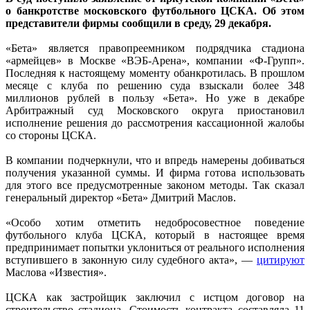
о банкротстве московского футбольного ЦСКА. Об этом
представители фирмы сообщили в среду, 29 декабря.
«Бета» является правопреемником подрядчика стадиона
«армейцев» в Москве «ВЭБ-Арена», компании «Ф-Групп».
Последняя к настоящему моменту обанкротилась. В прошлом
месяце с клуба по решению суда взыскали более 348
миллионов рублей в пользу «Бета». Но уже в декабре
Арбитражный суд Московского округа приостановил
исполнение решения до рассмотрения кассационной жалобы
со стороны ЦСКА.
В компании подчеркнули, что и впредь намерены добиваться
получения указанной суммы. И фирма готова использовать
для этого все предусмотренные законом методы. Так сказал
генеральный директор «Бета» Дмитрий Маслов.
«Особо хотим отметить недобросовестное поведение
футбольного клуба ЦСКА, который в настоящее время
предпринимает попытки уклониться от реального исполнения
вступившего в законную силу судебного акта», —
цитируют
Маслова «Известия».
ЦСКА как застройщик заключил с истцом договор на
строительство стадиона. Стоимость контракта составляла 11