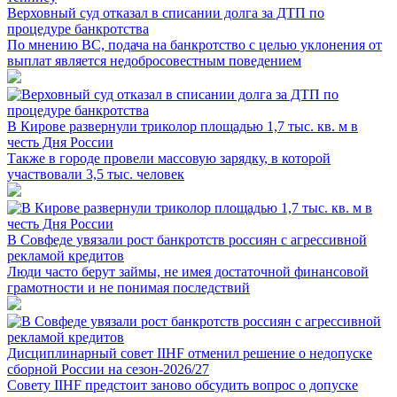
Верховный суд отказал в списании долга за ДТП по
процедуре банкротства
По мнению ВС, подача на банкротство с целью уклонения от
выплат является недобросовестным поведением
В Кирове развернули триколор площадью 1,7 тыс. кв. м в
честь Дня России
Также в городе провели массовую зарядку, в которой
участвовали 3,5 тыс. человек
В Совфеде увязали рост банкротств россиян с агрессивной
рекламой кредитов
Люди часто берут займы, не имея достаточной финансовой
грамотности и не понимая последствий
Дисциплинарный совет IIHF отменил решение о недопуске
сборной России на сезон-2026/27
Совету IIHF предстоит заново обсудить вопрос о допуске