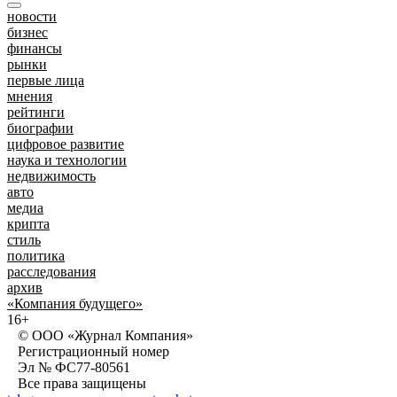
новости
бизнес
финансы
рынки
первые лица
мнения
рейтинги
биографии
цифровое развитие
наука и технологии
недвижимость
авто
медиа
крипта
стиль
политика
расследования
архив
«Компания будущего»
16+
© ООО «Журнал Компания»
Регистрационный номер
Эл № ФС77-80561
Все права защищены