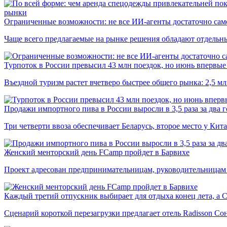
рынки
Ограниченные возможности: не все ИИ-агенты достаточно сам
Чаще всего предлагаемые на рынке решения обладают отдельн
Турпоток в России превысил 43 млн поездок, но июнь впервые 
Въездной туризм растет вчетверо быстрее общего рынка: 2,5 м
Продажи импортного пива в России выросли в 3,5 раза за два г
Три четверти ввоза обеспечивает Беларусь, второе место у Кита
Женский менторский день FCamp пройдет в Барвихе
Проект адресован предпринимательницам, руководительницам
Каждый третий отпускник выбирает для отдыха конец лета, а 
Сценарий короткой перезагрузки предлагает отель Radisson Со