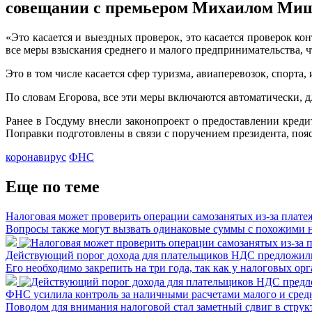
совещании с премьером Михаилом Ми
«Это касается и выездных проверок, это касается проверок ко
все меры взыскания среднего и малого предпринимательства, чт
Это в том числе касается сфер туризма, авиаперевозок, спорта
По словам Егорова, все эти меры включаются автоматически, д
Ранее в Госдуму внесли законопроект о предоставлении креди
Поправки подготовлены в связи с поручением президента, поя
коронавирус
ФНС
Еще по теме
Налоговая может проверить операции самозанятых из-за платеж
Вопросы также могут вызвать одинаковые суммы с похожими на
Действующий порог дохода для плательщиков НДС предложили
Его необходимо закрепить на три года, так как у налоговых о
ФНС усилила контроль за наличными расчетами малого и сред
Поводом для внимания налоговой стал заметный сдвиг в струк