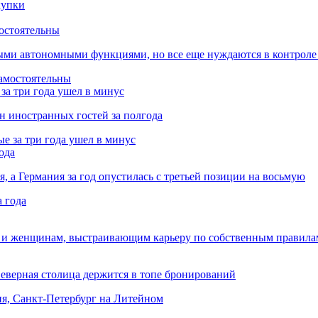
остоятельны
ыми автономными функциями, но все еще нуждаются в контроле
за три года ушел в минус
лн иностранных гостей за полгода
ода
я, а Германия за год опустилась с третьей позиции на восьмую
 и женщинам, выстраивающим карьеру по собственным правила
Северная столица держится в топе бронирований
ня, Санкт-Петербург на Литейном