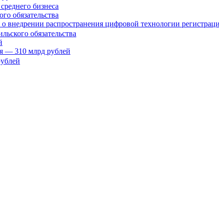
го обязательства
ие о внедрении распространения цифровой технологии регистр
й
я — 310 млрд рублей