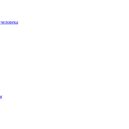
 человека
м