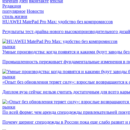
telegram
дзен
вконтакте
tenchat
Редакция
популярное
Новости
стиль жизни
HUAWEI MatePad Pro Max: удобство без компромиссов
Результаты тест-драйва нового высокопроизводительного диза
рынки
Умные производства: когда появятся и какими будут заводы бе
Промышленность переживает фундаментальные изменения в по
рынки
«Опыт без обновления теряет силу»: взрослые возвращаются к
Диплом вуза сейчас нельзя считать достаточным для всего кар
рынки
По всей форме: чем аренда спецодежды привлекательней поку
Почему шеринг спецодежды в России пока еще слабо развит и 