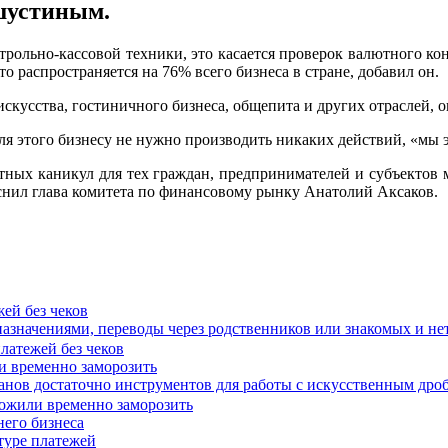
шустиным.
нтрольно-кассовой техники, это касается проверок валютного к
о распространяется на 76% всего бизнеса в стране, добавил он.
, искусства, гостиничного бизнеса, общепита и других отраслей
ля этого бизнесу не нужно производить никаких действий, «мы э
тных каникул для тех граждан, предпринимателей и субъектов м
снил глава комитета по финансовому рынку Анатолий Аксаков.
ей без чеков
значениями, переводы через родственников или знакомых и нет
 временно заморозить
рганов достаточно инструментов для работы с искусственным дро
него бизнеса
туре платежей