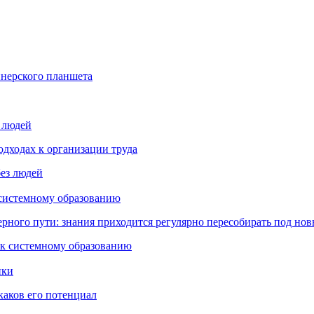
йнерского планшета
з людей
дходах к организации труда
 системному образованию
ьерного пути: знания приходится регулярно пересобирать под но
пки
каков его потенциал