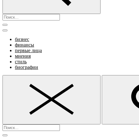
бизнес
финансы
первые лица
мнения
стиль
биографии