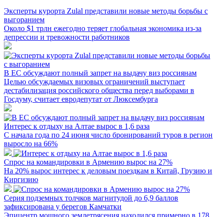
Эксперты курорта Zulal представили новые методы борьбы с
выгоранием
Около $1 трлн ежегодно теряет глобальная экономика из-за
депрессии и тревожности работников
В ЕС обсуждают полный запрет на выдачу виз россиянам
Целью обсуждаемых визовых ограничений выступает
дестабилизация российского общества перед выборами в
Госдуму, считает евродепутат от Люксембурга
Интерес к отдыху на Алтае вырос в 1,6 раза
С начала года по 24 июня число бронирований туров в регион
выросло на 66%
Спрос на командировки в Армению вырос на 27%
На 20% вырос интерес к деловым поездкам в Китай, Грузию и
Киргизию
Серия подземных толчков магнитудой до 6,9 баллов
зафиксирована у берегов Камчатки
Эпицентр мощного землетрясения находился примерно в 178