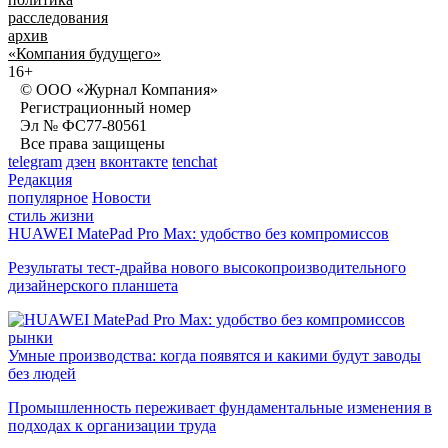
расследования
архив
«Компания будущего»
16+
© ООО «Журнал Компания»
Регистрационный номер
Эл № ФС77-80561
Все права защищены
telegram
дзен
вконтакте
tenchat
Редакция
популярное
Новости
стиль жизни
HUAWEI MatePad Pro Max: удобство без компромиссов
Результаты тест-драйва нового высокопроизводительного
дизайнерского планшета
рынки
Умные производства: когда появятся и какими будут заводы
без людей
Промышленность переживает фундаментальные изменения в
подходах к организации труда