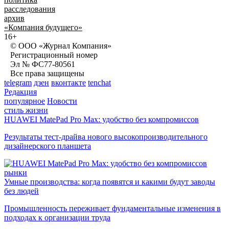
расследования
архив
«Компания будущего»
16+
© ООО «Журнал Компания»
Регистрационный номер
Эл № ФС77-80561
Все права защищены
telegram
дзен
вконтакте
tenchat
Редакция
популярное
Новости
стиль жизни
HUAWEI MatePad Pro Max: удобство без компромиссов
Результаты тест-драйва нового высокопроизводительного
дизайнерского планшета
рынки
Умные производства: когда появятся и какими будут заводы
без людей
Промышленность переживает фундаментальные изменения в
подходах к организации труда