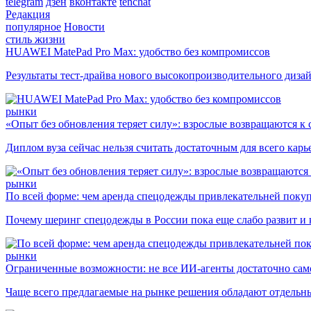
telegram
дзен
вконтакте
tenchat
Редакция
популярное
Новости
стиль жизни
HUAWEI MatePad Pro Max: удобство без компромиссов
Результаты тест-драйва нового высокопроизводительного диза
рынки
«Опыт без обновления теряет силу»: взрослые возвращаются к
Диплом вуза сейчас нельзя считать достаточным для всего кар
рынки
По всей форме: чем аренда спецодежды привлекательней поку
Почему шеринг спецодежды в России пока еще слабо развит и 
рынки
Ограниченные возможности: не все ИИ-агенты достаточно сам
Чаще всего предлагаемые на рынке решения обладают отдельн