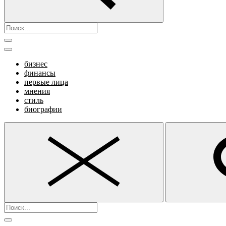
бизнес
финансы
первые лица
мнения
стиль
биографии