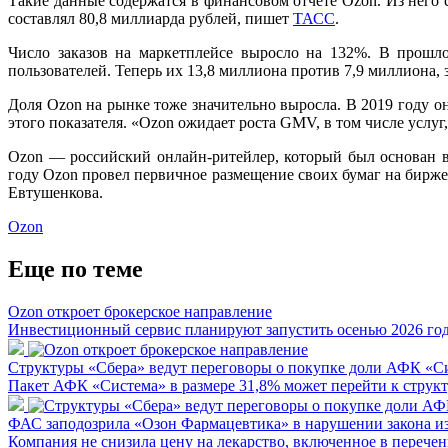
Такие данные содержатся в финансовом отчете Ozon. Из него с
составлял 80,8 миллиарда рублей, пишет
ТАСС
.
Число заказов на маркетплейсе выросло на 132%. В прошло
пользователей. Теперь их 13,8 миллиона против 7,9 миллиона,
Доля Ozon на рынке тоже значительно выросла. В 2019 году он
этого показателя. «Ozon ожидает роста GMV, в том числе услу
Ozon — российский онлайн-ритейлер, который был основан в
году Ozon провел первичное размещение своих бумаг на бирж
Евтушенкова.
Ozon
Еще по теме
Ozon откроет брокерское направление
Инвестиционный сервис планируют запустить осенью 2026 го
Структуры «Сбера» ведут переговоры о покупке доли АФК «Си
Пакет АФК «Система» в размере 31,8% может перейти к структ
ФАС заподозрила «Озон Фармацевтика» в нарушении закона из
Компания не снизила цену на лекарство, включенное в переч