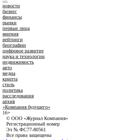
новости
бизнес
финансы
рынки
первые лица
мнения
рейтинги
биографии
цифровое развитие
наука и технологии
недвижимость
авто
медиа
крипта
стиль
политика
расследования
архив
«Компания будущего»
16+
© ООО «Журнал Компания»
Регистрационный номер
Эл № ФС77-80561
Все права защищены