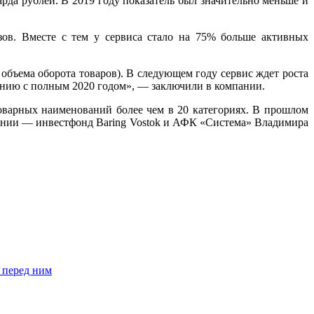
арда рублей. В 2019 году показатель был значительно меньше и
зов. Вместе с тем у сервиса стало на 75% больше активных
 объема оборота товаров). В следующем году сервис ждет роста
нению с полным 2020 годом», — заключили в компании.
оварных наименований более чем в 20 категориях. В прошлом
ании — инвестфонд Baring Vostok и АФК «Система» Владимира
 перед ним