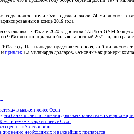
ледует, что в прошлом году оборот сервиса достиг 197,4 милли
м году пользователи Ozon сделали около 74 миллионов зака
 зафиксированных в конце 2019 года.
а составляла 17,4%, а в 2020-м достигла 47,8% от GVM (общего
г, на 90% или потенциально больше за полный 2021 год по срав
 1998 году. На площадке представлено порядка 9 миллионов т
е и
привлек
1,2 миллиарда долларов. Основные акционеры комп
да
стема» в маркетплейсе Ozon
урам банка в счет погашения долговых обязательств корпорации
-за цен на «Азатиоприн»
ень жизненно необходимых и важнейших препаратов