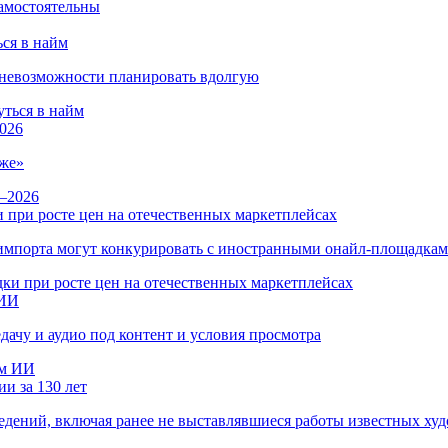
ся в найм
и невозможности планировать вдолгую
026
же»
 при росте цен на отечественных маркетплейсах
ы импорта могут конкурировать с иностранными онайл-площадка
 ИИ
дачу и аудио под контент и условия просмотра
и за 130 лет
ведений, включая ранее не выставлявшиеся работы известных