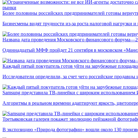
рынки
Более половины российских предпринимателей готовы вернуть
Бизнесмены видят трудности из-за роста налоговой нагрузки 
Названа дата проведения Московского финансового форума—2
Одиннадцатый МФФ пройдет 21 сентября в московском «Мане
Каждый пятый покупатель готов уйти на зарубежные площадки
Исследователи определили, за счет чего российские продавц
Samsung представила ТВ-линейки с широким использованием
Алгоритмы в реальном времени адаптируют яркость, цветопере
Третьяковская галерея покажет эволюцию пейзажной фотографи
В экспозицию «Природа фотографии» вошли около 130 произ