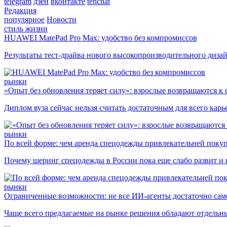
telegram
дзен
вконтакте
tenchat
Редакция
популярное
Новости
стиль жизни
HUAWEI MatePad Pro Max: удобство без компромиссов
Результаты тест-драйва нового высокопроизводительного диза
рынки
«Опыт без обновления теряет силу»: взрослые возвращаются к
Диплом вуза сейчас нельзя считать достаточным для всего кар
рынки
По всей форме: чем аренда спецодежды привлекательней поку
Почему шеринг спецодежды в России пока еще слабо развит и 
рынки
Ограниченные возможности: не все ИИ-агенты достаточно сам
Чаще всего предлагаемые на рынке решения обладают отдельн