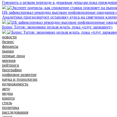
Говорить о резком переходе к дешевым деньгам пока преждевр
ЦБ зафиксировал рекордно высокие инфляционные ожидания 
Аналитики прогнозируют остановку курса на смягчение ключе
Борис Титов: экономике нельзя ждать, пока «плуг заржавеет»
новости
бизнес
финансы
рынки
первые лица
мнения
рейтинги
биографии
цифровое развитие
наука и технологии
недвижимость
авто
медиа
крипта
стиль
политика
расследования
архив