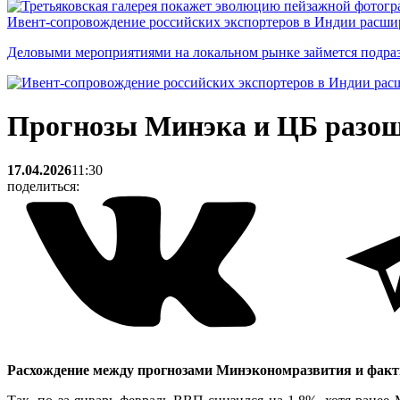
Ивент-сопровождение российских экспортеров в Индии расши
Деловыми мероприятиями на локальном рынке займется подраз
Прогнозы Минэка и ЦБ разошл
17.04.2026
11:30
поделиться:
Расхождение между прогнозами Минэкономразвития и фактич