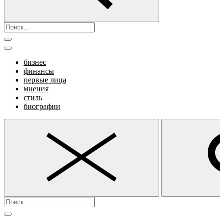
бизнес
финансы
первые лица
мнения
стиль
биографии