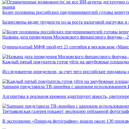
рынки
Более половины российских предпринимателей готовы вернуть
Бизнесмены видят трудности из-за роста налоговой нагрузки 
Названа дата проведения Московского финансового форума—2
Одиннадцатый МФФ пройдет 21 сентября в московском «Мане
Каждый пятый покупатель готов уйти на зарубежные площадки
Исследователи определили, за счет чего российские продавц
Samsung представила ТВ-линейки с широким использованием
Алгоритмы в реальном времени адаптируют яркость, цветопере
Третьяковская галерея покажет эволюцию пейзажной фотографи
В экспозицию «Природа фотографии» вошли около 130 произ