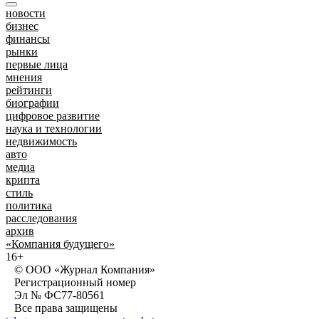
новости
бизнес
финансы
рынки
первые лица
мнения
рейтинги
биографии
цифровое развитие
наука и технологии
недвижимость
авто
медиа
крипта
стиль
политика
расследования
архив
«Компания будущего»
16+
© ООО «Журнал Компания»
Регистрационный номер
Эл № ФС77-80561
Все права защищены