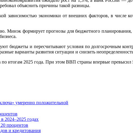
 Минэкономразвития ожидало рост на 1,3%, а Банк России — до
ребовал объяснить причины такой разницы.
ой зависимостью экономики от внешних факторов, в числе ко
нию. Минэк формирует прогнозы для бюджетного планирования, 
бизнеса.
ют бюджеты и пересчитывают условия по долгосрочным контра
разные варианты развития ситуации и снизить неопределенность
 по итогам 2025 года. При этом ВВП страны впервые превысил $
«ключа» умеренно положительной
роцентов
в 2024–2025 годах
адов и кредитования