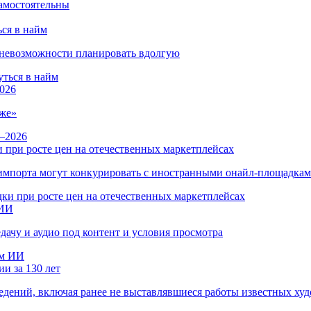
ся в найм
и невозможности планировать вдолгую
026
же»
 при росте цен на отечественных маркетплейсах
ы импорта могут конкурировать с иностранными онайл-площадка
 ИИ
дачу и аудио под контент и условия просмотра
и за 130 лет
ведений, включая ранее не выставлявшиеся работы известных