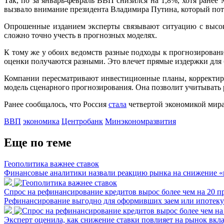
Так, по за январь-февраль ВВП снизился на 1,8%, хотя ранее
вызвало внимание президента Владимира Путина, который пот
Опрошенные изданием эксперты связывают ситуацию с высок
сложно точно учесть в прогнозных моделях.
К тому же у обоих ведомств разные подходы к прогнозирова
оценки получаются разными. Это влечет прямые издержки для 
Компании пересматривают инвестиционные планы, корректиру
модель сценарного прогнозирования. Она позволит учитывать 
Ранее сообщалось, что Россия
стала
четвертой экономикой мира
ВВП
экономика
Центробанк
Минэкономразвития
Еще по теме
Геополитика важнее ставок
Финансовые аналитики назвали реакцию рынка на снижение 
Спрос на рефинансирование кредитов вырос более чем на 20 п
Рефинансирование выгодно для оформивших заем или ипотеку 
Эксперт оценила, как снижение ставки повлияет на рынок вкл