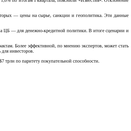
 1,6% по итогам I квартала, пояснили «Известия». Отклонение
торых — цены на сырье, санкции и геополитика. Эти данные
а ЦБ — для денежно-кредитной политики. В итоге сценарии и
ктам. Более эффективной, по мнению экспертов, может стать
 для инвесторов.
7 трлн по паритету покупательной способности.