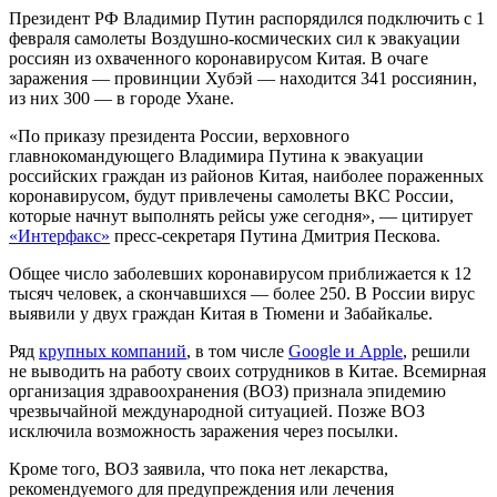
Президент РФ Владимир Путин распорядился подключить с 1
февраля самолеты Воздушно-космических сил к эвакуации
россиян из охваченного коронавирусом Китая. В очаге
заражения — провинции Хубэй — находится 341 россиянин,
из них 300 — в городе Ухане.
«По приказу президента России, верховного
главнокомандующего Владимира Путина к эвакуации
российских граждан из районов Китая, наиболее пораженных
коронавирусом, будут привлечены самолеты ВКС России,
которые начнут выполнять рейсы уже сегодня», — цитирует
«Интерфакс»
пресс-секретаря Путина Дмитрия Пескова.
Общее число заболевших коронавирусом приближается к 12
тысяч человек, а скончавшихся — более 250. В России вирус
выявили у двух граждан Китая в Тюмени и Забайкалье.
Ряд
крупных компаний
, в том числе
Google и Apple
, решили
не выводить на работу своих сотрудников в Китае. Всемирная
организация здравоохранения (ВОЗ) признала эпидемию
чрезвычайной международной ситуацией. Позже ВОЗ
исключила возможность заражения через посылки.
Кроме того, ВОЗ заявила, что пока нет лекарства,
рекомендуемого для предупреждения или лечения