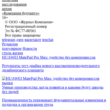
расследования
архив
«Компания будущего»
16+
© ООО «Журнал Компания»
Регистрационный номер
Эл № ФС77-80561
Все права защищены
telegram
дзен
вконтакте
tenchat
Редакция
популярное
Новости
стиль жизни
HUAWEI MatePad Pro Max: удобство без компромиссов
Результаты тест-драйва нового высокопроизводительного
дизайнерского планшета
рынки
Умные производства: когда появятся и какими будут заводы
без людей
Промышленность переживает фундаментальные изменения в
подходах к организации труда