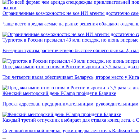
рынки
Ограниченные возможности: не все ИИ-агенты достаточно сам
Чаще всего предлагаемые на рынке решения обладают отдельн
Турпоток в России превысил 43 млн поездок, но июнь впервые 
Въездной туризм растет вчетверо быстрее общего рынка: 2,5 м
Продажи импортного пива в России выросли в 3,5 раза за два г
Три четверти ввоза обеспечивает Беларусь, второе место у Кита
Женский менторский день FCamp пройдет в Барвихе
Проект адресован предпринимательницам, руководительницам
Каждый третий отпускник выбирает для отдыха конец лета, а 
Сценарий короткой перезагрузки предлагает отель Radisson Со