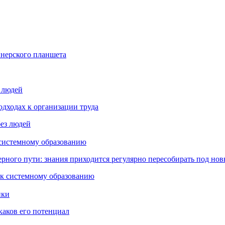
йнерского планшета
з людей
дходах к организации труда
 системному образованию
ьерного пути: знания приходится регулярно пересобирать под но
пки
каков его потенциал