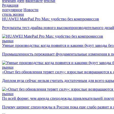
telegram
дзен
вконтакте
tenchat
Редакция
популярное
Новости
стиль жизни
HUAWEI MatePad Pro Max: удобство без компромиссов
Результаты тест-драйва нового высокопроизводительного диза
рынки
Умные производства: когда появятся и какими будут заводы бе
Промышленность переживает фундаментальные изменения в по
рынки
«Опыт без обновления теряет силу»: взрослые возвращаются к
Диплом вуза сейчас нельзя считать достаточным для всего кар
рынки
По всей форме: чем аренда спецодежды привлекательней поку
Почему шеринг спецодежды в России пока еще слабо развит и 