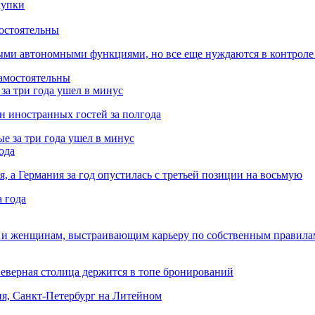
остоятельны
ыми автономными функциями, но все еще нуждаются в контроле
за три года ушел в минус
лн иностранных гостей за полгода
ода
я, а Германия за год опустилась с третьей позиции на восьмую
 и женщинам, выстраивающим карьеру по собственным правила
Северная столица держится в топе бронирований
ня, Санкт-Петербург на Литейном