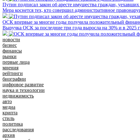
Путин подписал закон об аресте имущества граждан, уехавших
Мера коснется тех, кто совершил административное правонару
ОСК впервые за многие годы получила положительный финанс
Выручка ОСК за последние три года выросла на 30% и в 2025 г
новости
бизнес
финансы
рынки
первые лица
мнения
рейтинги
биографии
цифровое развитие
наука и технологии
недвижимость
авто
медиа
крипта
стиль
политика
расследования
архив