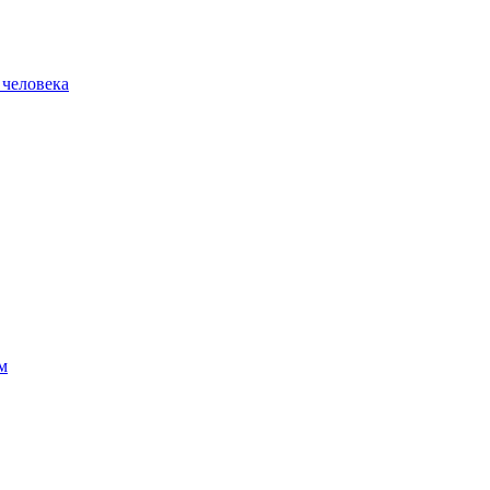
 человека
м