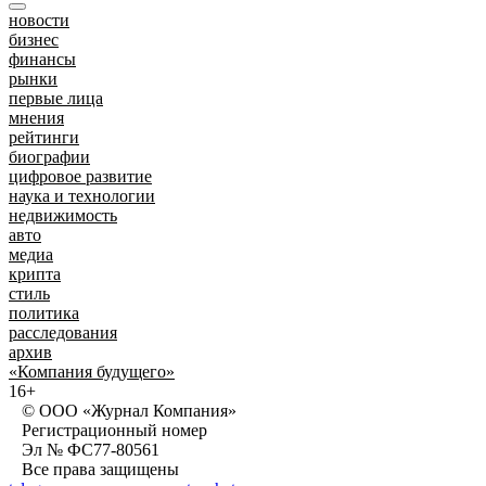
новости
бизнес
финансы
рынки
первые лица
мнения
рейтинги
биографии
цифровое развитие
наука и технологии
недвижимость
авто
медиа
крипта
стиль
политика
расследования
архив
«Компания будущего»
16+
© ООО «Журнал Компания»
Регистрационный номер
Эл № ФС77-80561
Все права защищены