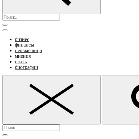
бизнес
финансы
первые лица
мнения
стиль
биографии