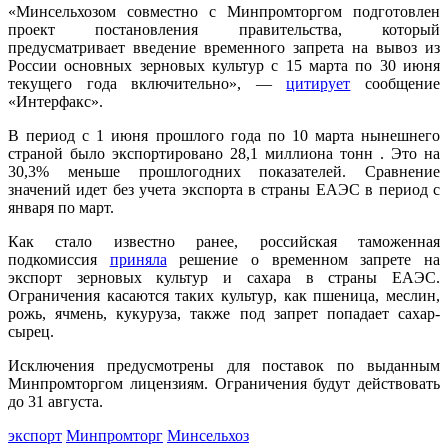
«Минсельхозом совместно с Минпромторгом подготовлен
проект постановления правительства, который
предусматривает введение временного запрета на вывоз из
России основных зерновых культур с 15 марта по 30 июня
текущего года включительно», —
цитирует
сообщение
«Интерфакс».
В период с 1 июня прошлого года по 10 марта нынешнего
страной было экспортировано 28,1 миллиона тонн . Это на
30,3% меньше прошлогодних показателей. Сравнение
значений идет без учета экспорта в страны ЕАЭС в период с
января по март.
Как стало известно ранее, российская таможенная
подкомиссия
приняла
решение о временном запрете на
экспорт зерновых культур и сахара в страны ЕАЭС.
Ограничения касаются таких культур, как пшеница, меслин,
рожь, ячмень, кукуруза, также под запрет попадает сахар-
сырец.
Исключения предусмотрены для поставок по выданным
Минпромторгом лицензиям. Ограничения будут действовать
до 31 августа.
экспорт
Минпромторг
Минсельхоз