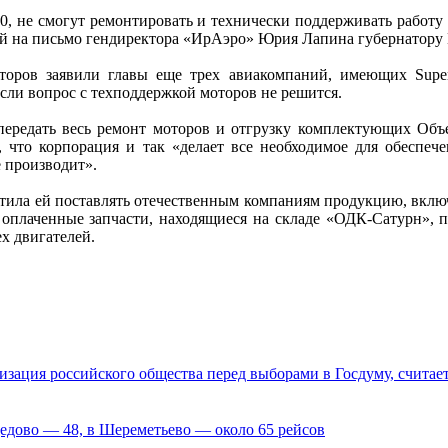
100, не смогут ремонтировать и технически поддерживать работ
й на письмо гендиректора «ИрАэро» Юрия Лапина губернатору 
оров заявили главы еще трех авиакомпаний, имеющих Superj
если вопрос с техподдержкой моторов не решится.
 передать весь ремонт моторов и отгрузку комплектующих Объ
л, что корпорация и так «делает все необходимое для обеспеч
е производит».
етила ей поставлять отечественным компаниям продукцию, включа
плаченные запчасти, находящиеся на складе «ОДК-Сатурн», по
ех двигателей.
зация российского общества перед выборами в Госдуму, считае
дедово — 48, в Шереметьево — около 65 рейсов