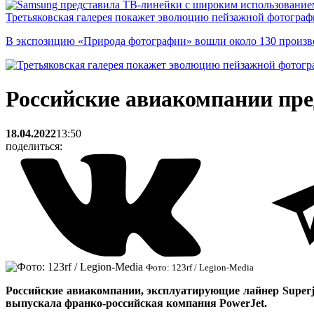
Третьяковская галерея покажет эволюцию пейзажной фотографи
В экспозицию «Природа фотографии» вошли около 130 произ
Российские авиакомпании пре
18.04.2022
13:50
поделиться:
Фото: 123rf / Legion-Media
Российские авиакомпании, эксплуатирующие лайнер Superje
выпускала франко-российская компания PowerJet.