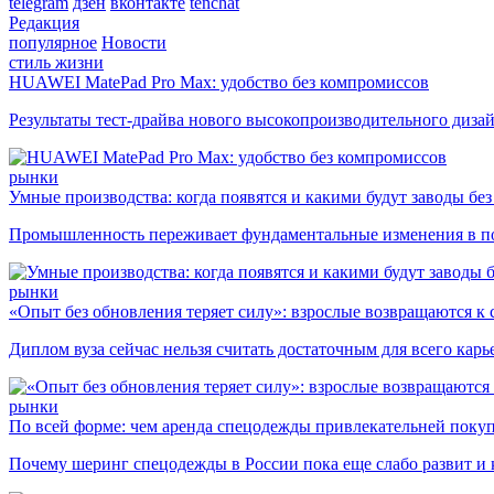
telegram
дзен
вконтакте
tenchat
Редакция
популярное
Новости
стиль жизни
HUAWEI MatePad Pro Max: удобство без компромиссов
Результаты тест-драйва нового высокопроизводительного диза
рынки
Умные производства: когда появятся и какими будут заводы бе
Промышленность переживает фундаментальные изменения в по
рынки
«Опыт без обновления теряет силу»: взрослые возвращаются к
Диплом вуза сейчас нельзя считать достаточным для всего кар
рынки
По всей форме: чем аренда спецодежды привлекательней поку
Почему шеринг спецодежды в России пока еще слабо развит и 