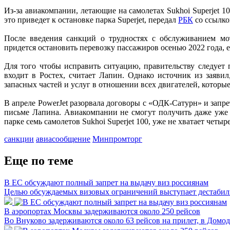
Из-за авиакомпании, летающие на самолетах Sukhoi Superjet 
это приведет к остановке парка Superjet, передал
РБК
со ссылко
После введения санкций о трудностях с обслуживанием мот
придется остановить перевозку пассажиров осенью 2022 года, 
Для того чтобы исправить ситуацию, правительству следует
входит в Ростех, считает Лапин. Однако источник из заяви
запасных частей и услуг в отношении всех двигателей, которы
В апреле PowerJet разорвала договоры с «ОДК-Сатурн» и запр
письме Лапина. Авиакомпании не смогут получить даже уже о
парке семь самолетов Sukhoi Superjet 100, уже не хватает четыр
санкции
авиасообщение
Минпромторг
Еще по теме
В ЕС обсуждают полный запрет на выдачу виз россиянам
Целью обсуждаемых визовых ограничений выступает дестабили
В аэропортах Москвы задерживаются около 250 рейсов
Во Внуково задерживаются около 63 рейсов на прилет, в Домо