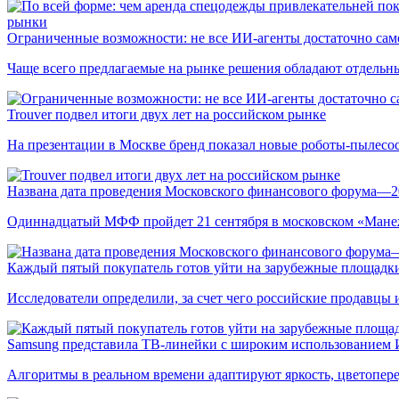
рынки
Ограниченные возможности: не все ИИ-агенты достаточно сам
Чаще всего предлагаемые на рынке решения обладают отдельн
Trouver подвел итоги двух лет на российском рынке
На презентации в Москве бренд показал новые роботы-пылесо
Названа дата проведения Московского финансового форума—2
Одиннадцатый МФФ пройдет 21 сентября в московском «Мане
Каждый пятый покупатель готов уйти на зарубежные площадки
Исследователи определили, за счет чего российские продавц
Samsung представила ТВ-линейки с широким использованием
Алгоритмы в реальном времени адаптируют яркость, цветопере