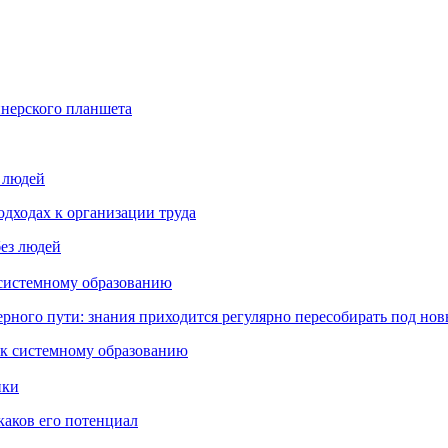
йнерского планшета
з людей
дходах к организации труда
 системному образованию
ьерного пути: знания приходится регулярно пересобирать под но
пки
каков его потенциал