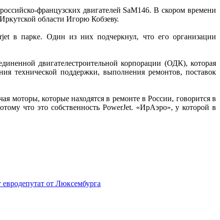
у российско-французских двигателей SaM146. В скором времени
Иркутской области Игорю Кобзеву.
et в парке. Один из них подчеркнул, что его организации
единенной двигателестроительной корпорации (ОДК), которая
ения технической поддержки, выполнения ремонтов, поставок
я моторы, которые находятся в ремонте в России, говорится в
тому что это собственность PowerJet. «ИрАэро», у которой в
т евродепутат от Люксембурга