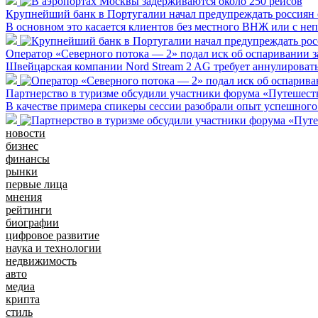
Крупнейший банк в Португалии начал предупреждать россиян 
В основном это касается клиентов без местного ВНЖ или с н
Оператор «Северного потока — 2» подал иск об оспаривании з
Швейцарская компании Nord Stream 2 AG требует аннулировать
Партнерство в туризме обсудили участники форума «Путешест
В качестве примера спикеры сессии разобрали опыт успешного
новости
бизнес
финансы
рынки
первые лица
мнения
рейтинги
биографии
цифровое развитие
наука и технологии
недвижимость
авто
медиа
крипта
стиль