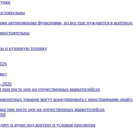
остоятельны
ыми автономными функциями, но все еще нуждаются в контроле
сы и кухонную технику
026
же»
 при росте цен на отечественных маркетплейсах
ы импортных товаров могут конкурировать с иностранными онай
 ИИ
дачу и аудио под контент и условия просмотра