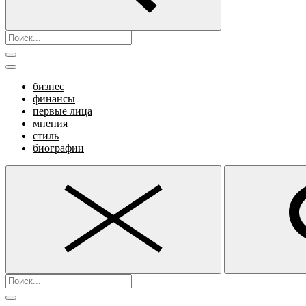
бизнес
финансы
первые лица
мнения
стиль
биографии