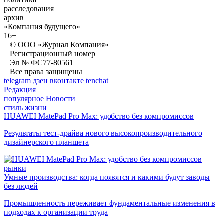
расследования
архив
«Компания будущего»
16+
© ООО «Журнал Компания»
Регистрационный номер
Эл № ФС77-80561
Все права защищены
telegram
дзен
вконтакте
tenchat
Редакция
популярное
Новости
стиль жизни
HUAWEI MatePad Pro Max: удобство без компромиссов
Результаты тест-драйва нового высокопроизводительного
дизайнерского планшета
рынки
Умные производства: когда появятся и какими будут заводы
без людей
Промышленность переживает фундаментальные изменения в
подходах к организации труда