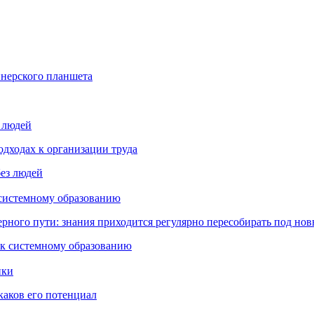
йнерского планшета
з людей
дходах к организации труда
 системному образованию
ьерного пути: знания приходится регулярно пересобирать под но
пки
каков его потенциал