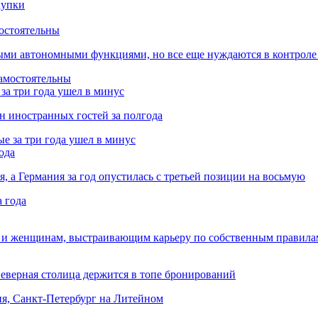
остоятельны
ыми автономными функциями, но все еще нуждаются в контроле
за три года ушел в минус
лн иностранных гостей за полгода
ода
я, а Германия за год опустилась с третьей позиции на восьмую
 и женщинам, выстраивающим карьеру по собственным правила
Северная столица держится в топе бронирований
ня, Санкт-Петербург на Литейном