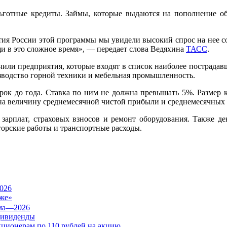
ьготные кредиты. Займы, которые выдаются на пополнение об
тия России этой программы мы увидели высокий спрос на нее с
и в это сложное время», — передает слова Ведяхина
ТАСС
.
или предприятия, которые входят в список наиболее пострадавш
изводство горной техники и мебельная промышленность.
срок до года. Ставка по ним не должна превышать 5%. Размер 
на величину среднемесячной чистой прибыли и среднемесячных
зарплат, страховых взносов и ремонт оборудования. Также д
торские работы и транспортные расходы.
026
же»
дивиденды
кционерам по 110 рублей на акцию