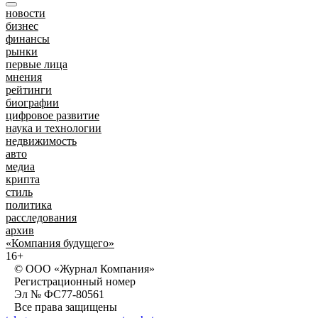
новости
бизнес
финансы
рынки
первые лица
мнения
рейтинги
биографии
цифровое развитие
наука и технологии
недвижимость
авто
медиа
крипта
стиль
политика
расследования
архив
«Компания будущего»
16+
© ООО «Журнал Компания»
Регистрационный номер
Эл № ФС77-80561
Все права защищены