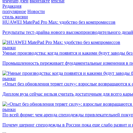
telegram
дзен
вконтакте
tenchat
Редакция
популярное
Новости
стиль жизни
HUAWEI MatePad Pro Max: удобство без компромиссов
Результаты тест-драйва нового высокопроизводительного диза
рынки
Умные производства: когда появятся и какими будут заводы бе
Промышленность переживает фундаментальные изменения в по
рынки
«Опыт без обновления теряет силу»: взрослые возвращаются к
Диплом вуза сейчас нельзя считать достаточным для всего кар
рынки
По всей форме: чем аренда спецодежды привлекательней поку
Почему шеринг спецодежды в России пока еще слабо развит и 