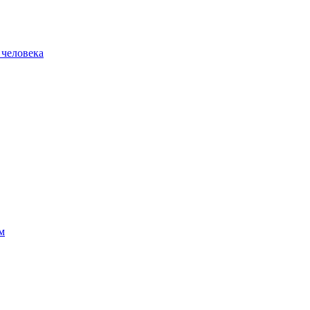
 человека
м