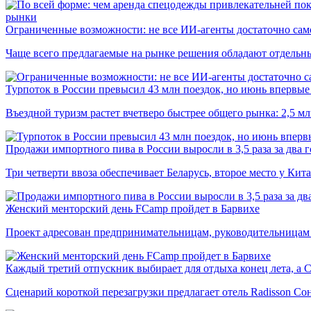
рынки
Ограниченные возможности: не все ИИ-агенты достаточно сам
Чаще всего предлагаемые на рынке решения обладают отдельн
Турпоток в России превысил 43 млн поездок, но июнь впервые 
Въездной туризм растет вчетверо быстрее общего рынка: 2,5 м
Продажи импортного пива в России выросли в 3,5 раза за два г
Три четверти ввоза обеспечивает Беларусь, второе место у Кита
Женский менторский день FCamp пройдет в Барвихе
Проект адресован предпринимательницам, руководительницам
Каждый третий отпускник выбирает для отдыха конец лета, а 
Сценарий короткой перезагрузки предлагает отель Radisson Со