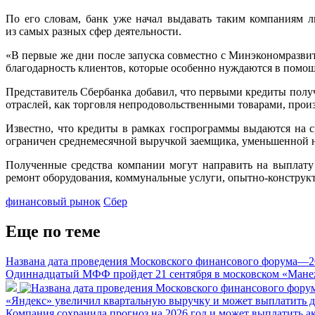
По его словам, банк уже начал выдавать таким компаниям л
из самых разных сфер деятельности.
«В первые же дни после запуска совместно с Минэкономразви
благодарность клиентов, которые особенно нуждаются в помощ
Представитель Сбербанка добавил, что первыми кредиты получ
отраслей, как торговля непродовольственными товарами, про
Известно, что кредиты в рамках госпрограммы выдаются на 
ограничен среднемесячной выручкой заемщика, уменьшенной 
Полученные средства компании могут направить на выплату 
ремонт оборудования, коммунальные услуги, опытно-конструк
финансовый рынок
Сбер
Еще по теме
Названа дата проведения Московского финансового форума—2
Одиннадцатый МФФ пройдет 21 сентября в московском «Мане
«Яндекс» увеличил квартальную выручку и может выплатить 
Компания сохранила прогноз на 2026 год и может выплатить а