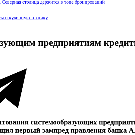
сы и кухонную технику
азующим предприятиям кредиты
итования системообразующих предприя
общил первый зампред правления банка А