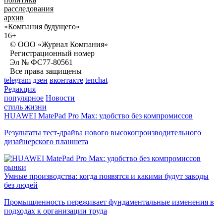
расследования
архив
«Компания будущего»
16+
© ООО «Журнал Компания»
Регистрационный номер
Эл № ФС77-80561
Все права защищены
telegram
дзен
вконтакте
tenchat
Редакция
популярное
Новости
стиль жизни
HUAWEI MatePad Pro Max: удобство без компромиссов
Результаты тест-драйва нового высокопроизводительного
дизайнерского планшета
рынки
Умные производства: когда появятся и какими будут заводы
без людей
Промышленность переживает фундаментальные изменения в
подходах к организации труда