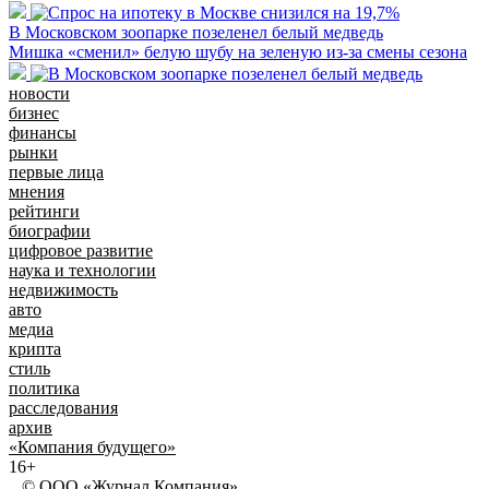
В Московском зоопарке позеленел белый медведь
Мишка «сменил» белую шубу на зеленую из-за смены сезона
новости
бизнес
финансы
рынки
первые лица
мнения
рейтинги
биографии
цифровое развитие
наука и технологии
недвижимость
авто
медиа
крипта
стиль
политика
расследования
архив
«Компания будущего»
16+
© ООО «Журнал Компания»