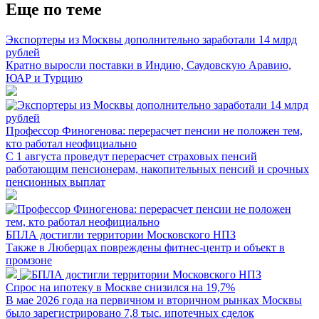
Еще по теме
Экспортеры из Москвы дополнительно заработали 14 млрд
рублей
Кратно выросли поставки в Индию, Саудовскую Аравию,
ЮАР и Турцию
Профессор Финогенова: перерасчет пенсии не положен тем,
кто работал неофициально
С 1 августа проведут перерасчет страховых пенсий
работающим пенсионерам, накопительных пенсий и срочных
пенсионных выплат
БПЛА достигли территории Московского НПЗ
Также в Люберцах повреждены фитнес-центр и объект в
промзоне
Спрос на ипотеку в Москве снизился на 19,7%
В мае 2026 года на первичном и вторичном рынках Москвы
было зарегистрировано 7,8 тыс. ипотечных сделок