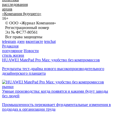
расследования
архив
«Компания будущего»
16+
© ООО «Журнал Компания»
Регистрационный номер
Эл № ФС77-80561
Все права защищены
telegram
дзен
вконтакте
tenchat
Редакция
популярное
Новости
стиль жизни
HUAWEI MatePad Pro Max: удобство без компромиссов
Результаты тест-драйва нового высокопроизводительного
дизайнерского планшета
рынки
Умные производства: когда появятся и какими будут заводы
без людей
Промышленность переживает фундаментальные изменения в
подходах к организации труда