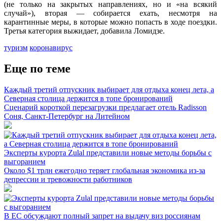
(не только на закрытых направлениях, но и «на всякий
случай»), вторая — собирается ехать, несмотря на
карантинные меры, в которые можно попасть в ходе поездки.
Третья категория выжидает, добавила Ломидзе.
туризм
коронавирус
Еще по теме
Каждый третий отпускник выбирает для отдыха конец лета, а
Северная столица держится в топе бронирований
Сценарий короткой перезагрузки предлагает отель Radisson
Соня, Санкт-Петербург на Литейном
Эксперты курорта Zulal представили новые методы борьбы с
выгоранием
Около $1 трлн ежегодно теряет глобальная экономика из-за
депрессии и тревожности работников
В ЕС обсуждают полный запрет на выдачу виз россиянам