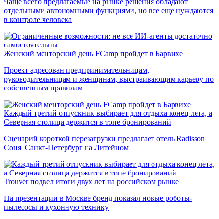
Чаще всего предлагаемые на рынке решения обладают
отдельными автономными функциями, но все еще нуждаются
в контроле человека
Женский менторский день FCamp пройдет в Барвихе
Проект адресован предпринимательницам,
руководительницам и женщинам, выстраивающим карьеру по
собственным правилам
Каждый третий отпускник выбирает для отдыха конец лета, а
Северная столица держится в топе бронирований
Сценарий короткой перезагрузки предлагает отель Radisson
Соня, Санкт-Петербург на Литейном
Trouver подвел итоги двух лет на российском рынке
На презентации в Москве бренд показал новые роботы-
пылесосы и кухонную технику