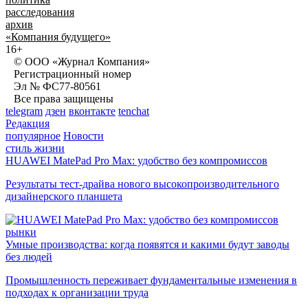
расследования
архив
«Компания будущего»
16+
© ООО «Журнал Компания»
Регистрационный номер
Эл № ФС77-80561
Все права защищены
telegram
дзен
вконтакте
tenchat
Редакция
популярное
Новости
стиль жизни
HUAWEI MatePad Pro Max: удобство без компромиссов
Результаты тест-драйва нового высокопроизводительного
дизайнерского планшета
рынки
Умные производства: когда появятся и какими будут заводы
без людей
Промышленность переживает фундаментальные изменения в
подходах к организации труда