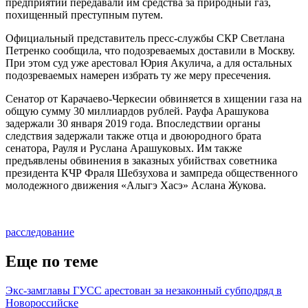
предприятий передавали им средства за природный газ,
похищенный преступным путем.
Официальный представитель пресс-службы СКР Светлана
Петренко сообщила, что подозреваемых доставили в Москву.
При этом суд уже арестовал Юрия Акулича, а для остальных
подозреваемых намерен избрать ту же меру пресечения.
Сенатор от Карачаево-Черкесии обвиняется в хищении газа на
общую сумму 30 миллиардов рублей. Рауфа Арашукова
задержали 30 января 2019 года. Впоследствии органы
следствия задержали также отца и двоюродного брата
сенатора, Рауля и Руслана Арашуковых. Им также
предъявлены обвинения в заказных убийствах советника
президента КЧР Фраля Шебзухова и зампреда общественного
молодежного движения «Алыгэ Хасэ» Аслана Жукова.
расследование
Еще по теме
Экс-замглавы ГУСС арестован за незаконный субподряд в
Новороссийске