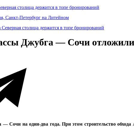
Северная столица держится в топе бронирований
ня, Санкт-Петербург на Литейном
ассы Джубга — Сочи отложили 
— Сочи на один-два года. При этом строительство обхода А