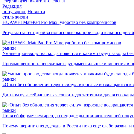
telegram
дзен
вконтакте
tenchat
Редакция
популярное
Новости
стиль жизни
HUAWEI MatePad Pro Max: удобство без компромиссов
Результаты тест-драйва нового высокопроизводительного диза
рынки
Умные производства: когда появятся и какими будут заводы бе
Промышленность переживает фундаментальные изменения в по
рынки
«Опыт без обновления теряет силу»: взрослые возвращаются к
Диплом вуза сейчас нельзя считать достаточным для всего кар
рынки
По всей форме: чем аренда спецодежды привлекательней поку
Почему шеринг спецодежды в России пока еще слабо развит и 