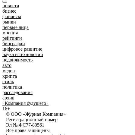
новости
бизнес
финансы
рынки
первые лица
мнения
рейтинги
биографии
цифровое развитие
наука и технологии
недвижимость
авто
медиа
крипта
стиль
политика
расследования
архив
«Компания будущего»
16+
© ООО «Журнал Компания»
Регистрационный номер
Эл № ФС77-80561
Все права защищены