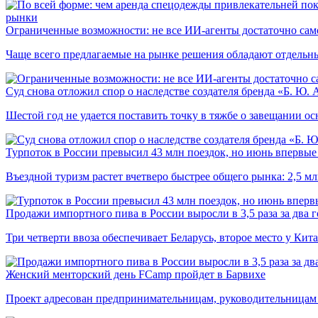
рынки
Ограниченные возможности: не все ИИ-агенты достаточно сам
Чаще всего предлагаемые на рынке решения обладают отдельн
Суд снова отложил спор о наследстве создателя бренда «Б. Ю.
Шестой год не удается поставить точку в тяжбе о завещании о
Турпоток в России превысил 43 млн поездок, но июнь впервые 
Въездной туризм растет вчетверо быстрее общего рынка: 2,5 м
Продажи импортного пива в России выросли в 3,5 раза за два г
Три четверти ввоза обеспечивает Беларусь, второе место у Кита
Женский менторский день FCamp пройдет в Барвихе
Проект адресован предпринимательницам, руководительницам