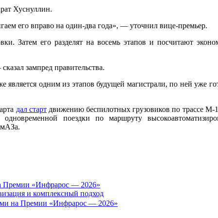
арат Хуснуллин.
игаем его вправо на один-два года», — уточнил вице-премьер.
ровки. Затем его разделят на восемь этапов и посчитают экон
 сказал зампред правительства.
оже является одним из этапов будущей магистрали, по ней уже г
марта
дал старт
движению беспилотных грузовиков по трассе М-1
с одновременной поездки по маршруту высокоавтоматизир
амАЗа.
а Премии «Инфрарос — 2026»
визация и комплексный подход