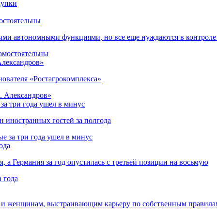
остоятельны
ыми автономными функциями, но все еще нуждаются в контроле
 Александров»
снователя «Ростагрокомплекса»
за три года ушел в минус
лн иностранных гостей за полгода
ода
я, а Германия за год опустилась с третьей позиции на восьмую
 и женщинам, выстраивающим карьеру по собственным правила