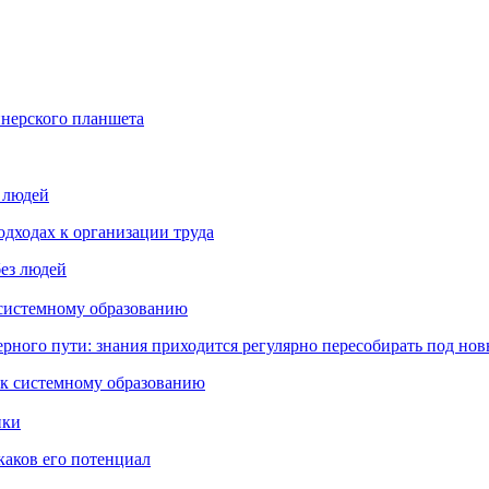
йнерского планшета
з людей
дходах к организации труда
 системному образованию
ьерного пути: знания приходится регулярно пересобирать под но
пки
каков его потенциал