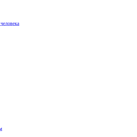
 человека
м