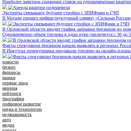
Наиболее заметное снижение ставок на однокомнатные квартир
Эксперты связывают будущее стройки с ЗПИФами и ГЧП
В Москве прошел инфраструктурный саммит «Сильная Россия
В Орловской области вводят график заправки бензином по ном
Одновременно объем топлива в одни руки увеличится с 30 до 
Факты спекуляции бензином начали выявлять в регионах Росс
В Иркутске перекупщики продавали топливо на онлайн-площад
новости
бизнес
финансы
рынки
первые лица
мнения
рейтинги
биографии
цифровое развитие
наука и технологии
недвижимость
авто
медиа
крипта