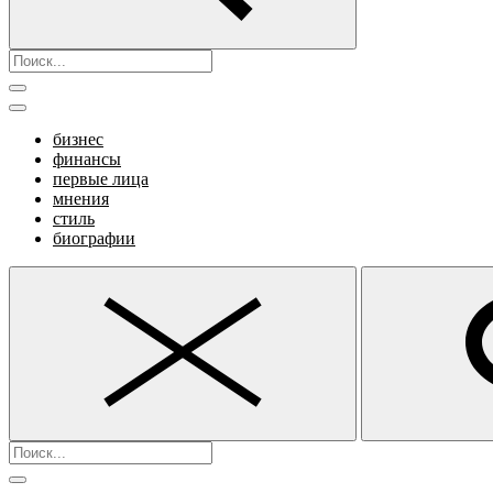
бизнес
финансы
первые лица
мнения
стиль
биографии