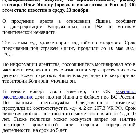
столицы Илье Яшину (признан иноагентом в России). Об
этом стало известно в среду, 23 ноября.
О продлении ареста в отношении Яшина сообщает
в дискредитации Вооруженных сил РФ по мотивам
политической ненависти.
Тем самым суд удовлетворил ходатайство следствия. Срок
пребывания под стражей Яшину продлили до 10 мая 2023
года.
По информации агентства, гособвинитель мотивировал это в
частности тем, что в случае изменения меры пресечения экс-
депутат может скрыться. Яшин владеет долей в квартире на
территории Болгарии, уточнил он.
В начале ноября стало известно, что СК
завершил
расследование
дела против Яшина о фейках про ВС России.
По данным пресс-службы Следственного комитета,
преступление соответствует п. «д» ч. 2 ст. 207.3 УК РФ. Срок
лишения свободы по этой статье может составлять от 5 до 10
лет. Также политика может коснуться запрет на занятие
некоторых должностей или ведения определенной
деятельности, на срок до 5 лет.