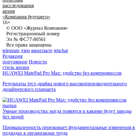
расследования
архив
«Компания будущего»
16+
© ООО «Журнал Компания»
Регистрационный номер
Эл № ФС77-80561
Все права защищены
telegram
дзен
вконтакте
tenchat
Редакция
популярное
Новости
стиль жизни
HUAWEI MatePad Pro Max: удобство без компромиссов
Результаты тест-драйва нового высокопроизводительного
дизайнерского планшета
рынки
Умные производства: когда появятся и какими будут заводы
без людей
Промышленность переживает фундаментальные изменения в
подходах к организации труда