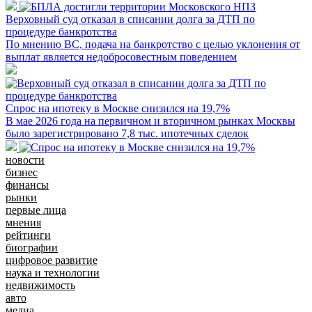
Верховный суд отказал в списании долга за ДТП по
процедуре банкротства
По мнению ВС, подача на банкротство с целью уклонения от
выплат является недобросовестным поведением
Спрос на ипотеку в Москве снизился на 19,7%
В мае 2026 года на первичном и вторичном рынках Москвы
было зарегистрировано 7,8 тыс. ипотечных сделок
новости
бизнес
финансы
рынки
первые лица
мнения
рейтинги
биографии
цифровое развитие
наука и технологии
недвижимость
авто
медиа