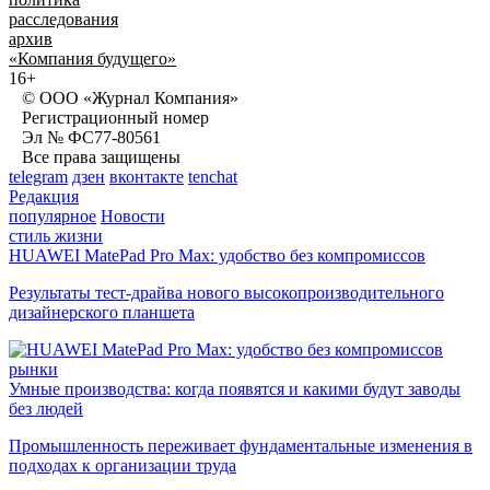
расследования
архив
«Компания будущего»
16+
© ООО «Журнал Компания»
Регистрационный номер
Эл № ФС77-80561
Все права защищены
telegram
дзен
вконтакте
tenchat
Редакция
популярное
Новости
стиль жизни
HUAWEI MatePad Pro Max: удобство без компромиссов
Результаты тест-драйва нового высокопроизводительного
дизайнерского планшета
рынки
Умные производства: когда появятся и какими будут заводы
без людей
Промышленность переживает фундаментальные изменения в
подходах к организации труда