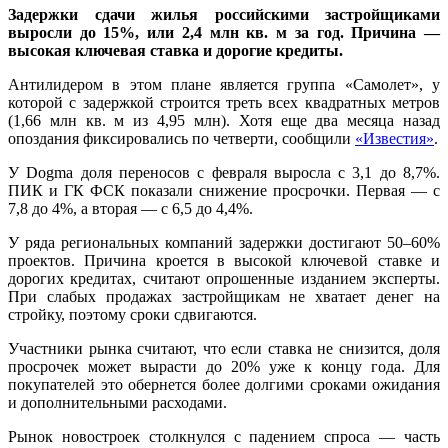
Задержки сдачи жилья российскими застройщиками
выросли до 15%, или 2,4 млн кв. м за год. Причина —
высокая ключевая ставка и дорогие кредиты.
Антилидером в этом плане является группа «Самолет», у
которой с задержкой строится треть всех квадратных метров
(1,66 млн кв. м из 4,95 млн). Хотя еще два месяца назад
опоздания фиксировались по четверти, сообщили
«Известия»
.
У Dogma доля переносов с февраля выросла с 3,1 до 8,7%.
ПИК и ГК ФСК показали снижение просрочки. Первая — с
7,8 до 4%, а вторая — с 6,5 до 4,4%.
У ряда региональных компаний задержки достигают 50–60%
проектов. Причина кроется в высокой ключевой ставке и
дорогих кредитах, считают опрошенные изданием эксперты.
При слабых продажах застройщикам не хватает денег на
стройку, поэтому сроки сдвигаются.
Участники рынка считают, что если ставка не снизится, доля
просрочек может вырасти до 20% уже к концу года. Для
покупателей это обернется более долгими сроками ожидания
и дополнительными расходами.
Рынок новостроек столкнулся с падением спроса — часть