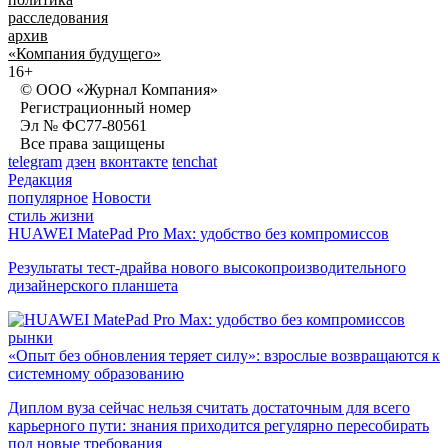
расследования
архив
«Компания будущего»
16+
© ООО «Журнал Компания»
Регистрационный номер
Эл № ФС77-80561
Все права защищены
telegram
дзен
вконтакте
tenchat
Редакция
популярное
Новости
стиль жизни
HUAWEI MatePad Pro Max: удобство без компромиссов
Результаты тест-драйва нового высокопроизводительного
дизайнерского планшета
рынки
«Опыт без обновления теряет силу»: взрослые возвращаются к
системному образованию
Диплом вуза сейчас нельзя считать достаточным для всего
карьерного пути: знания приходится регулярно пересобирать
под новые требования