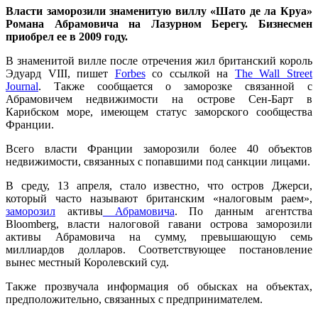
Власти заморозили знаменитую виллу «Шато де ла Круа»
Романа Абрамовича на Лазурном Берегу. Бизнесмен
приобрел ее в 2009 году.
В знаменитой вилле после отречения жил британский король
Эдуард VIII, пишет
Forbes
со ссылкой на
The Wall Street
Journal
. Также сообщается о заморозке связанной с
Абрамовичем недвижимости на острове Сен-Барт в
Карибском море, имеющем статус заморского сообщества
Франции.
Всего власти Франции заморозили более 40 объектов
недвижимости, связанных с попавшими под санкции лицами.
В среду, 13 апреля, стало известно, что остров Джерси,
который часто называют британским «налоговым раем»,
заморозил
активы
Абрамовича
. По данным агентства
Bloomberg, власти налоговой гавани острова заморозили
активы Абрамовича на сумму, превышающую семь
миллиардов долларов. Соответствующее постановление
вынес местный Королевский суд.
Также прозвучала информация об обысках на объектах,
предположительно, связанных с предпринимателем.