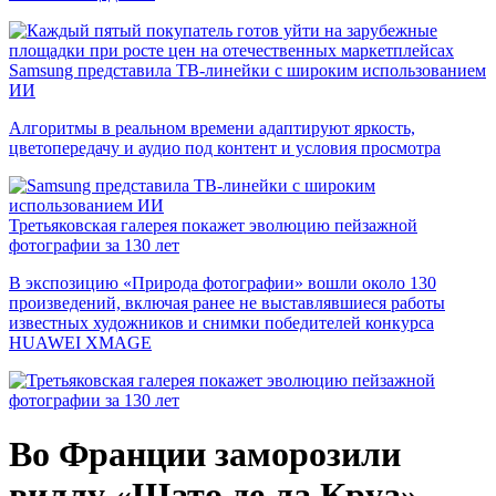
Samsung представила ТВ-линейки с широким использованием
ИИ
Алгоритмы в реальном времени адаптируют яркость,
цветопередачу и аудио под контент и условия просмотра
Третьяковская галерея покажет эволюцию пейзажной
фотографии за 130 лет
В экспозицию «Природа фотографии» вошли около 130
произведений, включая ранее не выставлявшиеся работы
известных художников и снимки победителей конкурса
HUAWEI XMAGE
Во Франции заморозили
виллу «Шато де ла Круа»