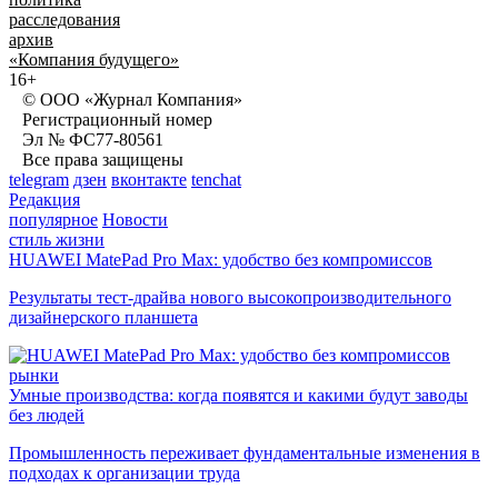
расследования
архив
«Компания будущего»
16+
© ООО «Журнал Компания»
Регистрационный номер
Эл № ФС77-80561
Все права защищены
telegram
дзен
вконтакте
tenchat
Редакция
популярное
Новости
стиль жизни
HUAWEI MatePad Pro Max: удобство без компромиссов
Результаты тест-драйва нового высокопроизводительного
дизайнерского планшета
рынки
Умные производства: когда появятся и какими будут заводы
без людей
Промышленность переживает фундаментальные изменения в
подходах к организации труда