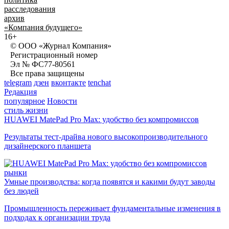
расследования
архив
«Компания будущего»
16+
© ООО «Журнал Компания»
Регистрационный номер
Эл № ФС77-80561
Все права защищены
telegram
дзен
вконтакте
tenchat
Редакция
популярное
Новости
стиль жизни
HUAWEI MatePad Pro Max: удобство без компромиссов
Результаты тест-драйва нового высокопроизводительного
дизайнерского планшета
рынки
Умные производства: когда появятся и какими будут заводы
без людей
Промышленность переживает фундаментальные изменения в
подходах к организации труда