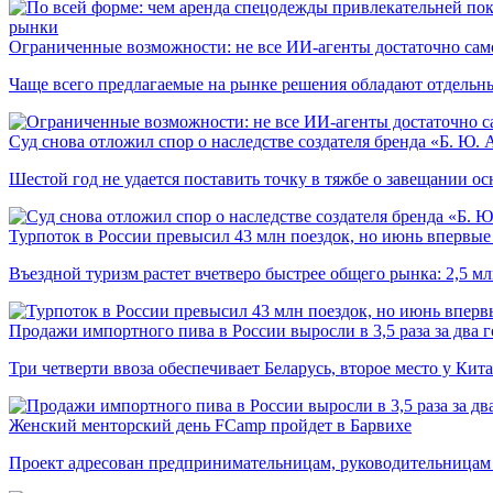
рынки
Ограниченные возможности: не все ИИ-агенты достаточно сам
Чаще всего предлагаемые на рынке решения обладают отдельн
Суд снова отложил спор о наследстве создателя бренда «Б. Ю.
Шестой год не удается поставить точку в тяжбе о завещании о
Турпоток в России превысил 43 млн поездок, но июнь впервые 
Въездной туризм растет вчетверо быстрее общего рынка: 2,5 м
Продажи импортного пива в России выросли в 3,5 раза за два г
Три четверти ввоза обеспечивает Беларусь, второе место у Кита
Женский менторский день FCamp пройдет в Барвихе
Проект адресован предпринимательницам, руководительницам