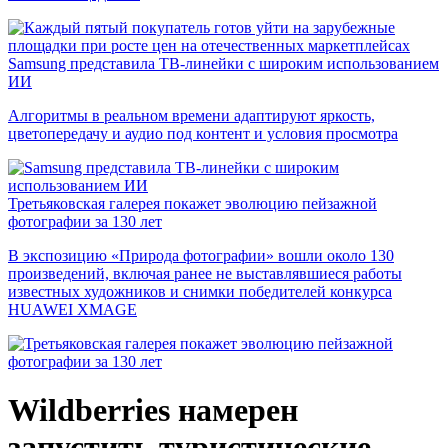
Samsung представила ТВ-линейки с широким использованием
ИИ
Алгоритмы в реальном времени адаптируют яркость,
цветопередачу и аудио под контент и условия просмотра
Третьяковская галерея покажет эволюцию пейзажной
фотографии за 130 лет
В экспозицию «Природа фотографии» вошли около 130
произведений, включая ранее не выставлявшиеся работы
известных художников и снимки победителей конкурса
HUAWEI XMAGE
Wildberries намерен
запустить туристические