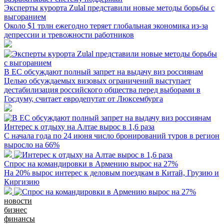
Эксперты курорта Zulal представили новые методы борьбы с
выгоранием
Около $1 трлн ежегодно теряет глобальная экономика из-за
депрессии и тревожности работников
В ЕС обсуждают полный запрет на выдачу виз россиянам
Целью обсуждаемых визовых ограничений выступает
дестабилизация российского общества перед выборами в
Госдуму, считает евродепутат от Люксембурга
Интерес к отдыху на Алтае вырос в 1,6 раза
С начала года по 24 июня число бронирований туров в регион
выросло на 66%
Спрос на командировки в Армению вырос на 27%
На 20% вырос интерес к деловым поездкам в Китай, Грузию и
Киргизию
новости
бизнес
финансы