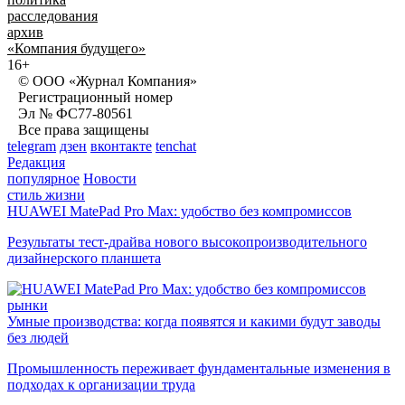
расследования
архив
«Компания будущего»
16+
© ООО «Журнал Компания»
Регистрационный номер
Эл № ФС77-80561
Все права защищены
telegram
дзен
вконтакте
tenchat
Редакция
популярное
Новости
стиль жизни
HUAWEI MatePad Pro Max: удобство без компромиссов
Результаты тест-драйва нового высокопроизводительного
дизайнерского планшета
рынки
Умные производства: когда появятся и какими будут заводы
без людей
Промышленность переживает фундаментальные изменения в
подходах к организации труда