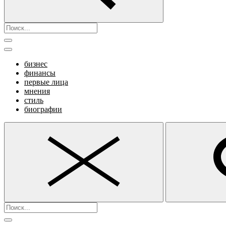
бизнес
финансы
первые лица
мнения
стиль
биографии