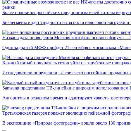
рынки
Более половины российских предпринимателей готовы вернуть
Бизнесмены видят трудности из-за роста налоговой нагрузки 
Названа дата проведения Московского финансового форума—2
Одиннадцатый МФФ пройдет 21 сентября в московском «Мане
Каждый пятый покупатель готов уйти на зарубежные площадки
Исследователи определили, за счет чего российские продавц
Samsung представила ТВ-линейки с широким использованием
Алгоритмы в реальном времени адаптируют яркость, цветопере
Третьяковская галерея покажет эволюцию пейзажной фотографи
В экспозицию «Природа фотографии» вошли около 130 произ