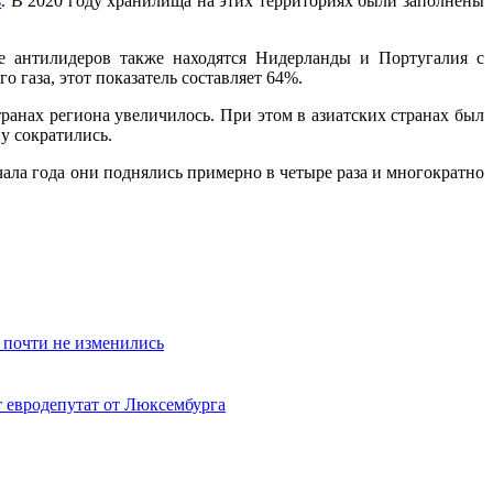
s
. В 2020 году хранилища на этих территориях были заполнены
е антилидеров также находятся Нидерланды и Португалия с
 газа, этот показатель составляет 64%.
ранах региона увеличилось. При этом в азиатских странах был
у сократились.
чала года они поднялись примерно в четыре раза и многократно
 почти не изменились
т евродепутат от Люксембурга