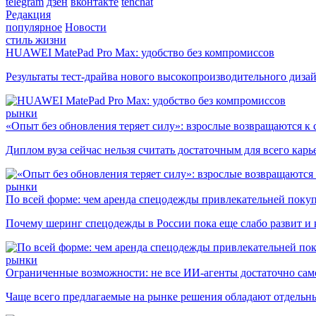
telegram
дзен
вконтакте
tenchat
Редакция
популярное
Новости
стиль жизни
HUAWEI MatePad Pro Max: удобство без компромиссов
Результаты тест-драйва нового высокопроизводительного диза
рынки
«Опыт без обновления теряет силу»: взрослые возвращаются к
Диплом вуза сейчас нельзя считать достаточным для всего кар
рынки
По всей форме: чем аренда спецодежды привлекательней поку
Почему шеринг спецодежды в России пока еще слабо развит и 
рынки
Ограниченные возможности: не все ИИ-агенты достаточно сам
Чаще всего предлагаемые на рынке решения обладают отдельн