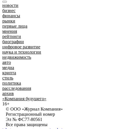
новости
бизнес
финансы
рынки
первые лица
мнения
рейтинги
биографии
цифровое развитие
наука и технологии
недвижимость
авто
медиа
крипта
стиль
политика
расследования
архив
«Компания будущего»
16+
© ООО «Журнал Компания»
Регистрационный номер
Эл № ФС77-80561
Все права защищены