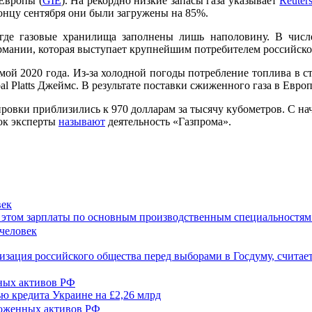
Европы (
GIE
). На рекордно низкие запасы газа указывает
Reuter
концу сентября они были загружены на 85%.
 где газовые хранилища заполнены лишь наполовину. В числ
рмании, которая выступает крупнейшим потребителем российского
ой 2020 года. Из-за холодной погоды потребление топлива в ст
 Platts Джеймс. В результате поставки сжиженного газа в Европ
тировки приблизились к 970 долларам за тысячу кубометров. С на
вок эксперты
называют
деятельность «Газпрома».
век
при этом зарплаты по основным производственным специальностям
зация российского общества перед выборами в Госдуму, считае
нных активов РФ
ью кредита Украине на £2,26 млрд