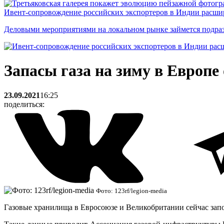
Ивент-сопровождение российских экспортеров в Индии расши
Деловыми мероприятиями на локальном рынке займется подраз
Запасы газа на зиму в Европе
23.09.2021
16:25
поделиться:
Фото: 123rf/legion-media
Газовые хранилища в Евросоюзе и Великобритании сейчас запо