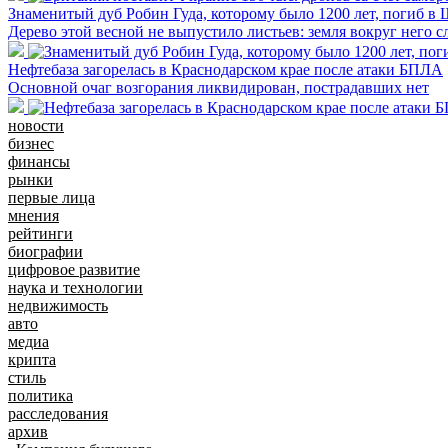
Знаменитый дуб Робин Гуда, которому было 1200 лет, погиб в 
Дерево этой весной не выпустило листьев: земля вокруг него 
Нефтебаза загорелась в Краснодарском крае после атаки БПЛА
Основной очаг возгорания ликвидирован, пострадавших нет
новости
бизнес
финансы
рынки
первые лица
мнения
рейтинги
биографии
цифровое развитие
наука и технологии
недвижимость
авто
медиа
крипта
стиль
политика
расследования
архив