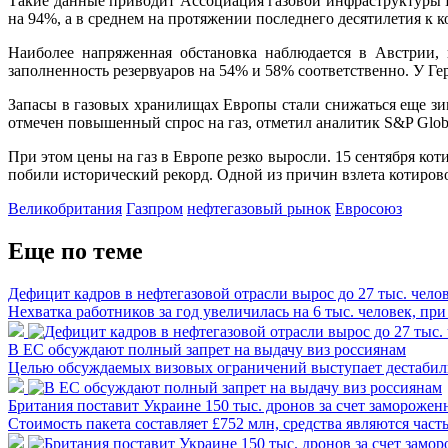
Такие данные приводит Ассоциация газовой инфраструктуры 
на 94%, а в среднем на протяжении последнего десятилетия к 
Наиболее напряженная обстановка наблюдается в Австрии,
заполненность резервуаров на 54% и 58% соответственно. У Ге
Запасы в газовых хранилищах Европы стали снижаться еще зим
отмечен повышенный спрос на газ, отметил аналитик S&P Global
При этом цены на газ в Европе резко выросли. 15 сентября ко
побили исторический рекорд. Одной из причин взлета котиро
Великобритания
Газпром
нефтегазовый рынок
Евросоюз
Еще по теме
Дефицит кадров в нефтегазовой отрасли вырос до 27 тыс. чело
Нехватка работников за год увеличилась на 6 тыс. человек, 
В ЕС обсуждают полный запрет на выдачу виз россиянам
Целью обсуждаемых визовых ограничений выступает дестабили
Британия поставит Украине 150 тыс. дронов за счет замороже
Стоимость пакета составляет £752 млн, средства являются част