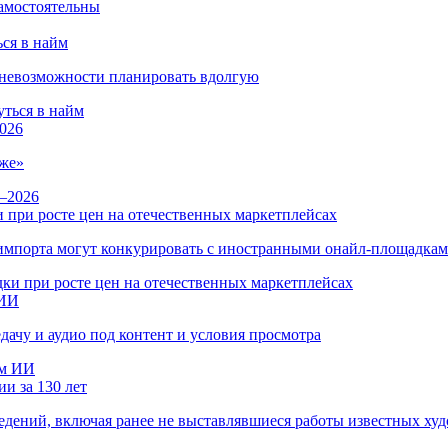
ся в найм
и невозможности планировать вдолгую
026
же»
 при росте цен на отечественных маркетплейсах
ы импорта могут конкурировать с иностранными онайл-площадка
 ИИ
дачу и аудио под контент и условия просмотра
и за 130 лет
ведений, включая ранее не выставлявшиеся работы известных