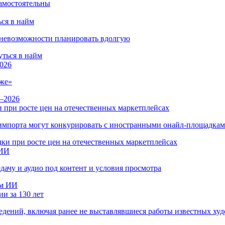
ся в найм
и невозможности планировать вдолгую
026
же»
 при росте цен на отечественных маркетплейсах
ы импорта могут конкурировать с иностранными онайл-площадка
 ИИ
дачу и аудио под контент и условия просмотра
и за 130 лет
ведений, включая ранее не выставлявшиеся работы известных