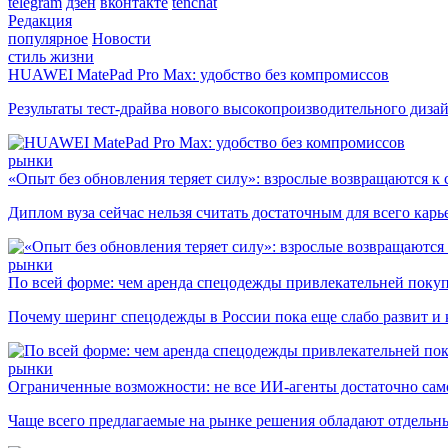
telegram
дзен
вконтакте
tenchat
Редакция
популярное
Новости
стиль жизни
HUAWEI MatePad Pro Max: удобство без компромиссов
Результаты тест-драйва нового высокопроизводительного диза
рынки
«Опыт без обновления теряет силу»: взрослые возвращаются к
Диплом вуза сейчас нельзя считать достаточным для всего кар
рынки
По всей форме: чем аренда спецодежды привлекательней поку
Почему шеринг спецодежды в России пока еще слабо развит и 
рынки
Ограниченные возможности: не все ИИ-агенты достаточно сам
Чаще всего предлагаемые на рынке решения обладают отдельн