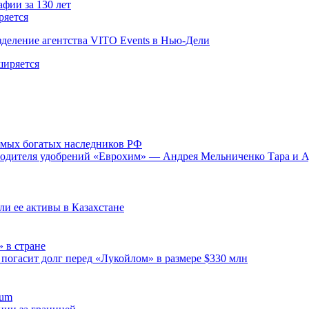
ряется
деление агентства VITO Events в Нью-Дели
самых богатых наследников РФ
зводителя удобрений «Еврохим» — Андрея Мельниченко Тара и 
ли ее активы в Казахстане
 в стране
 погасит долг перед «Лукойлом» в размере $330 млн
tum