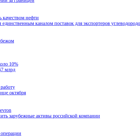
нии за границей
ь качеством нефти
 единственным каналом поставок для экспортеров углеводород
убежом
коло 10%
$7 млрд
 работу
нце октября
evron
упить зарубежные активы российской компании
 операции