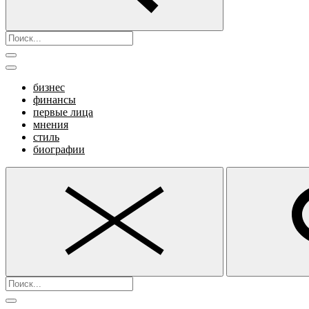
бизнес
финансы
первые лица
мнения
стиль
биографии