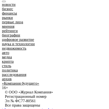
новости
бизнес
финансы
рынки
первые лица
мнения
рейтинги
биографии
цифровое развитие
наука и технологии
недвижимость
авто
медиа
крипта
стиль
политика
расследования
архив
«Компания будущего»
16+
© ООО «Журнал Компания»
Регистрационный номер
Эл № ФС77-80561
Все права защищены