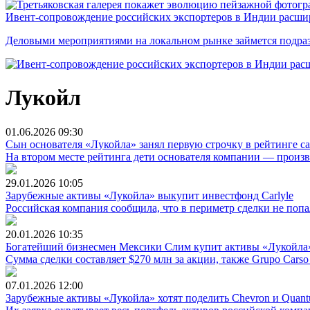
Ивент-сопровождение российских экспортеров в Индии расши
Деловыми мероприятиями на локальном рынке займется подраз
Лукойл
01.06.2026
09:30
Сын основателя «Лукойла» занял первую строчку в рейтинге 
На втором месте рейтинга дети основателя компании — прои
29.01.2026
10:05
Зарубежные активы «Лукойла» выкупит инвестфонд Carlyle
Российская компания сообщила, что в периметр сделки не попа
20.01.2026
10:35
Богатейший бизнесмен Мексики Слим купит активы «Лукойла»
Сумма сделки составляет $270 млн за акции, также Grupo Carso
07.01.2026
12:00
Зарубежные активы «Лукойла» хотят поделить Chevron и Quan