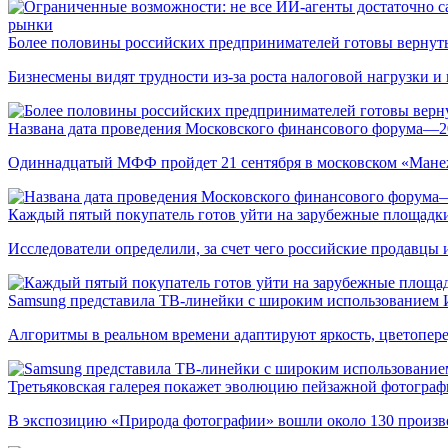
рынки
Более половины российских предпринимателей готовы вернуть
Бизнесмены видят трудности из-за роста налоговой нагрузки 
Названа дата проведения Московского финансового форума—2
Одиннадцатый МФФ пройдет 21 сентября в московском «Мане
Каждый пятый покупатель готов уйти на зарубежные площадки
Исследователи определили, за счет чего российские продавц
Samsung представила ТВ-линейки с широким использованием
Алгоритмы в реальном времени адаптируют яркость, цветопере
Третьяковская галерея покажет эволюцию пейзажной фотографи
В экспозицию «Природа фотографии» вошли около 130 произ