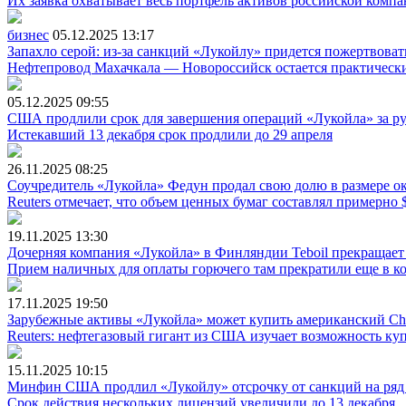
Их заявка охватывает весь портфель активов российской компа
бизнес
05.12.2025
13:17
Запахло серой: из-за санкций «Лукойлу» придется пожертвоват
Нефтепровод Махачкала — Новороссийск остается практически
05.12.2025
09:55
США продлили срок для завершения операций «Лукойла» за р
Истекавший 13 декабря срок продлили до 29 апреля
26.11.2025
08:25
Соучредитель «Лукойла» Федун продал свою долю в размере о
Reuters отмечает, что объем ценных бумаг составлял примерно 
19.11.2025
13:30
Дочерняя компания «Лукойла» в Финляндии Teboil прекращает
Прием наличных для оплаты горючего там прекратили еще в ко
17.11.2025
19:50
Зарубежные активы «Лукойла» может купить американский Ch
Reuters: нефтегазовый гигант из США изучает возможность к
15.11.2025
10:15
Минфин США продлил «Лукойлу» отсрочку от санкций на ряд
Срок действия нескольких лицензий увеличили до 13 декабря