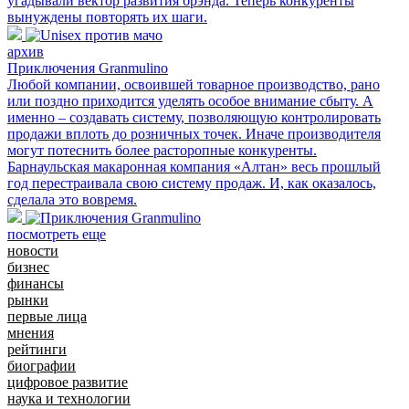
угадывали вектор развития брэнда. Теперь конкуренты
вынуждены повторять их шаги.
архив
Приключения Granmulino
Любой компании, освоившей товарное производство, рано
или поздно приходится уделять особое внимание сбыту. А
именно – создавать систему, позволяющую контролировать
продажи вплоть до розничных точек. Иначе производителя
могут потеснить более расторопные конкуренты.
Барнаульская макаронная компания «Алтан» весь прошлый
год перестраивала свою систему продаж. И, как оказалось,
сделала это вовремя.
посмотреть еще
новости
бизнес
финансы
рынки
первые лица
мнения
рейтинги
биографии
цифровое развитие
наука и технологии