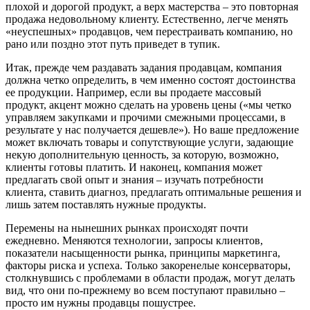
плохой и дорогой продукт, а верх мастерства – это повторная
продажа недовольному клиенту. Естественно, легче менять
«неуспешных» продавцов, чем перестраивать компанию, но
рано или поздно этот путь приведет в тупик.
Итак, прежде чем раздавать задания продавцам, компания
должна четко определить, в чем именно состоят достоинства
ее продукции. Например, если вы продаете массовый
продукт, акцент можно сделать на уровень цены («мы четко
управляем закупками и прочими смежными процессами, в
результате у нас получается дешевле»). Но ваше предложение
может включать товары и сопутствующие услуги, задающие
некую дополнительную ценность, за которую, возможно,
клиенты готовы платить. И наконец, компания может
предлагать свой опыт и знания – изучать потребности
клиента, ставить диагноз, предлагать оптимальные решения и
лишь затем поставлять нужные продукты.
Перемены на нынешних рынках происходят почти
ежедневно. Меняются технологии, запросы клиентов,
показатели насыщенности рынка, принципы маркетинга,
факторы риска и успеха. Только закоренелые консерваторы,
столкнувшись с проблемами в области продаж, могут делать
вид, что они по-прежнему во всем поступают правильно –
просто им нужны продавцы пошустрее.