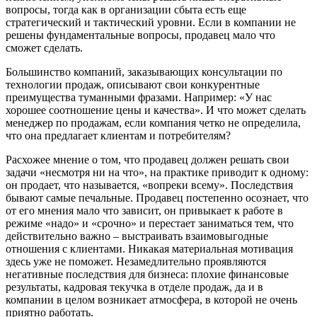
вопросы, тогда как в организации сбыта есть еще
стратегический и тактический уровни. Если в компании не
решены фундаментальные вопросы, продавец мало что
сможет сделать.
Большинство компаний, заказывающих консультации по
технологии продаж, описывают свои конкурентные
преимущества туманными фразами. Например: «У нас
хорошее соотношение цены и качества». И что может сделать
менеджер по продажам, если компания четко не определила,
что она предлагает клиентам и потребителям?
Расхожее мнение о том, что продавец должен решать свои
задачи «несмотря ни на что», на практике приводит к одному:
он продает, что называется, «вопреки всему». Последствия
бывают самые печальные. Продавец постепенно осознает, что
от его мнения мало что зависит, он привыкает к работе в
режиме «надо» и «срочно» и перестает заниматься тем, что
действительно важно – выстраивать взаимовыгодные
отношения с клиентами. Никакая материальная мотивация
здесь уже не поможет. Незамедлительно проявляются
негативные последствия для бизнеса: плохие финансовые
результаты, кадровая текучка в отделе продаж, да и в
компании в целом возникает атмосфера, в которой не очень
приятно работать.