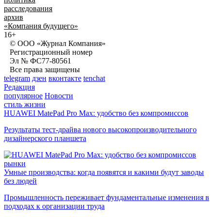
расследования
архив
«Компания будущего»
16+
© ООО «Журнал Компания»
Регистрационный номер
Эл № ФС77-80561
Все права защищены
telegram
дзен
вконтакте
tenchat
Редакция
популярное
Новости
стиль жизни
HUAWEI MatePad Pro Max: удобство без компромиссов
Результаты тест-драйва нового высокопроизводительного
дизайнерского планшета
рынки
Умные производства: когда появятся и какими будут заводы
без людей
Промышленность переживает фундаментальные изменения в
подходах к организации труда