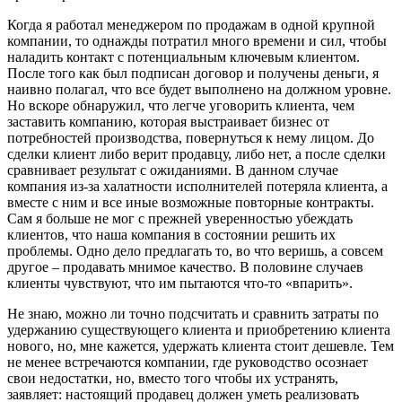
Когда я работал менеджером по продажам в одной крупной
компании, то однажды потратил много времени и сил, чтобы
наладить контакт с потенциальным ключевым клиентом.
После того как был подписан договор и получены деньги, я
наивно полагал, что все будет выполнено на должном уровне.
Но вскоре обнаружил, что легче уговорить клиента, чем
заставить компанию, которая выстраивает бизнес от
потребностей производства, повернуться к нему лицом. До
сделки клиент либо верит продавцу, либо нет, а после сделки
сравнивает результат с ожиданиями. В данном случае
компания из-за халатности исполнителей потеряла клиента, а
вместе с ним и все иные возможные
повторные контракты.
Сам я больше не мог с прежней уверенностью убеждать
клиентов, что наша компания
в состоянии решить их
проблемы. Одно дело предлагать то, во что веришь, а совсем
другое – продавать мнимое качество. В половине случаев
клиенты чувствуют, что им пытаются что-то «впарить».
Не знаю, можно ли точно подсчитать и сравнить затраты по
удержанию существующего клиента и приобретению клиента
нового, но, мне кажется, удержать клиента стоит дешевле. Тем
не менее встречаются компании, где руководство осознает
свои недостатки, но, вместо того чтобы их устранять,
заявляет: настоящий продавец должен уметь реализовать