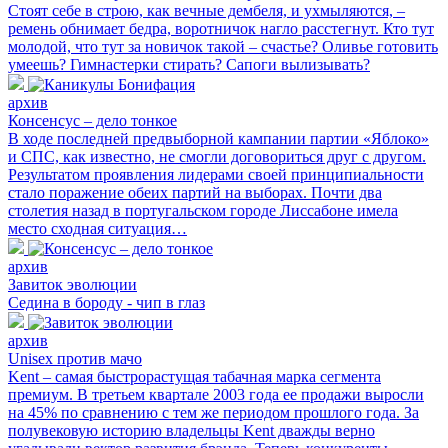
Стоят себе в строю, как вечные дембеля, и ухмыляются, –
ремень обнимает бедра, воротничок нагло расстегнут. Кто тут
молодой, что тут за новичок такой – счастье? Оливье готовить
умеешь? Гимнастерки стирать? Сапоги вылизывать?
архив
Консенсус – дело тонкое
В ходе последней предвыборной кампании партии «Яблоко»
и СПС, как известно, не смогли договориться друг с другом.
Результатом проявления лидерами своей принципиальности
стало поражение обеих партий на выборах. Почти два
столетия назад в португальском городе Лиссабоне имела
место сходная ситуация…
архив
Завиток эволюции
Седина в бороду - чип в глаз
архив
Unisex против мачо
Kent – самая быстрорастущая табачная марка сегмента
премиум. В третьем квартале 2003 года ее продажи выросли
на 45% по сравнению с тем же периодом прошлого года. За
полувековую историю владельцы Kent дважды верно