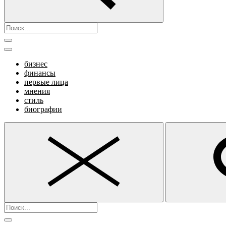
бизнес
финансы
первые лица
мнения
стиль
биографии