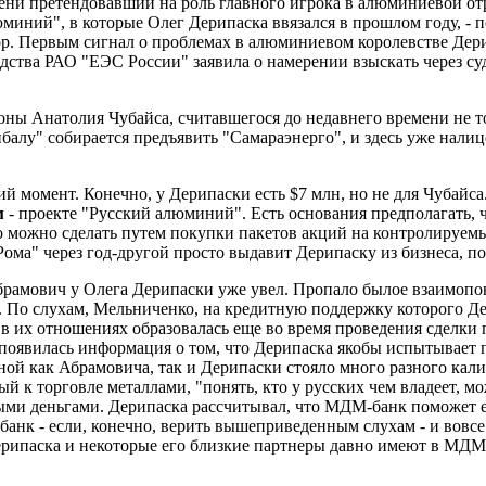
и претендовавший на роль главного игрока в алюминиевой отра
юминий", в которые Олег Дерипаска ввязался в прошлом году, -
пор. Первым сигнал о проблемах в алюминиевом королевстве Дери
ства РАО "ЕЭС России" заявила о намерении взыскать через су
оны Анатолия Чубайса, считавшегося до недавнего времени не т
балу" собирается предъявить "Самараэнерго", и здесь уже нали
 момент. Конечно, у Дерипаски есть $7 млн, но не для Чубайса.
м
- проекте "Русский алюминий". Есть основания предполагать, ч
 можно сделать путем покупки пакетов акций на контролируемы
ома" через год-другой просто выдавит Дерипаску из бизнеса, п
Абрамович у Олега Дерипаски уже увел. Пропало былое взаимоп
о слухам, Мельниченко, на кредитную поддержку которого Дери
 в их отношениях образовалась еще во время проведения сделк
появилась информация о том, что Дерипаска якобы испытывает 
ной как Абрамовича, так и Дерипаски стояло много разного кали
й к торговле металлами, "понять, кто у русских чем владеет, м
выми деньгами. Дерипаска рассчитывал, что МДМ-банк поможет
анк - если, конечно, верить вышеприведенным слухам - и вовсе
рипаска и некоторые его близкие партнеры давно имеют в МДМ-