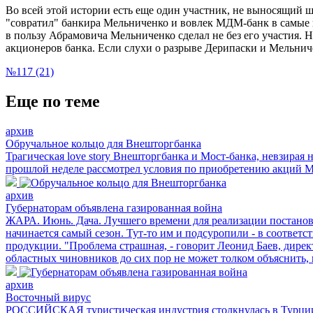
Во всей этой истории есть еще один участник, не выносящий 
"совратил" банкира Мельниченко и вовлек МДМ-банк в самые
в пользу Абрамовича Мельниченко сделал не без его участия. 
акционеров банка. Если слухи о разрыве Дерипаски и Мельничен
№117 (21)
Еще по теме
архив
Обручальное кольцо для Внешторгбанка
Трагическая love story Внешторгбанка и Мост-банка, невзирая
прошлой неделе рассмотрел условия по приобретению акций Мо
архив
Губернаторам объявлена газированная война
ЖАРА. Июнь. Дача. Лучшего времени для реализации постанов
начинается самый сезон. Тут-то им и подсуропили - в соответ
продукции. "Проблема страшная, - говорит Леонид Баев, дирек
областных чиновников до сих пор не может толком объяснить, г
архив
Восточный вирус
РОССИЙСКАЯ туристическая индустрия столкнулась в Турции 