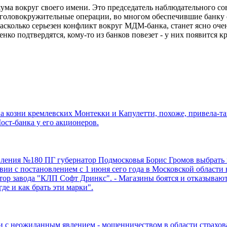
шума вокруг своего имени. Это председатель наблюдательного 
 головокружительные операции, во многом обеспечившие банку
Насколько серьезен конфликт вокруг МДМ-банка, станет ясно оче
ко подтвердятся, кому-то из банков повезет - у них появится к
 на козни кремлевских Монтекки и Капулетти, похоже, привела-
ст-банка у его акционеров.
ления №180 ПГ губернатор Подмосковья Борис Громов выбрать 
ствии с постановлением с 1 июня сего года в Московской област
тор завода "КЛП Софт Дринкс". - Магазины боятся и отказывают
де и как брать эти марки".
с неожиданным явлением - мошенничеством в области страхова