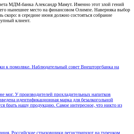
совета МДМ-банка Александр Мамут. Именно этот злой гений
 его нынешнее место на финансовом Олимпе. Наверняка выбор
нь скоро: в середине июня должно состояться собрание
рупный клиент.
таки к помолвке. Наблюдательный совет Внешторгбанка на
не мог. У производителей прохладительных напитков
и введена идентификационная марка для безалкогольной
ся брать нашу продукцию. Самое интересное, что никто из
ния. Российские страховщики регистрируют на турецком