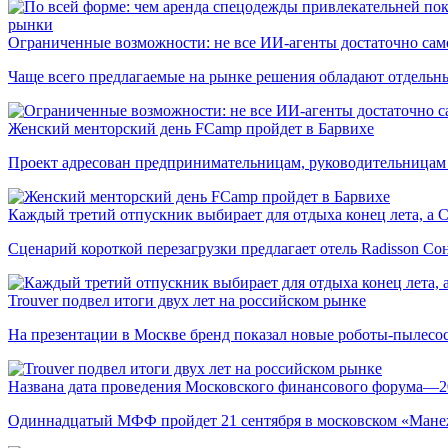
рынки
Ограниченные возможности: не все ИИ-агенты достаточно сам
Чаще всего предлагаемые на рынке решения обладают отдельн
Женский менторский день FCamp пройдет в Барвихе
Проект адресован предпринимательницам, руководительницам
Каждый третий отпускник выбирает для отдыха конец лета, а 
Сценарий короткой перезагрузки предлагает отель Radisson Со
Trouver подвел итоги двух лет на российском рынке
На презентации в Москве бренд показал новые роботы-пылесо
Названа дата проведения Московского финансового форума—2
Одиннадцатый МФФ пройдет 21 сентября в московском «Мане