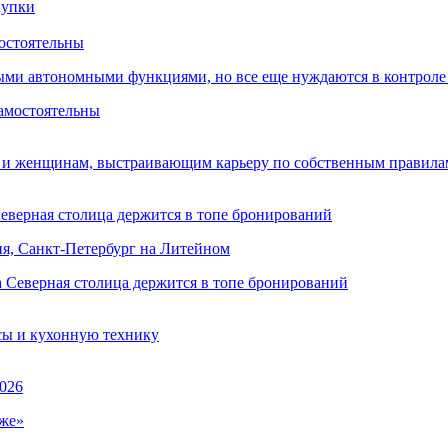
остоятельны
ыми автономными функциями, но все еще нуждаются в контроле
 и женщинам, выстраивающим карьеру по собственным правила
Северная столица держится в топе бронирований
ня, Санкт-Петербург на Литейном
сы и кухонную технику
026
же»