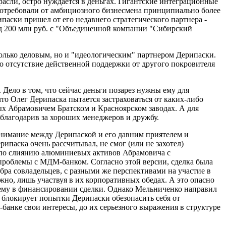
сли, остро нуждается в деньгах. Гигантские интеграционные
 потребовали от амбициозного бизнесмена принципиально более
паски пришел от его недавнего стратегического партнера -
д 200 млн руб. с "Объединенной компании "Сибирский
олько деловым, но и "идеологическим" партнером Дерипаски.
цо отсутствие действенной поддержки от другого покровителя
 Дело в том, что сейчас деньги позарез нужны ему для
то Олег Дерипаска пытается застраховаться от каких-либо
х Абрамовичем Братском и Красноярском заводах. А для
облагодарив за хороших менеджеров и дружбу.
онимание между Дерипаской и его давним приятелем и
паска очень рассчитывал, не смог (или не захотел)
и по слиянию алюминиевых активов Абрамовича с
проблемы с МДМ-банком. Согласно этой версии, сделка была
бра совладельцев, с разными же перспективами на участие в
ожно, лишь участвуя в их корпоративных обедах. А это опасно
 ему в финансировании сделки. Однако Мельниченко направил
 блокирует попытки Дерипаски обезопасить себя от
банке свои интересы, до их серьезного выражения в структуре