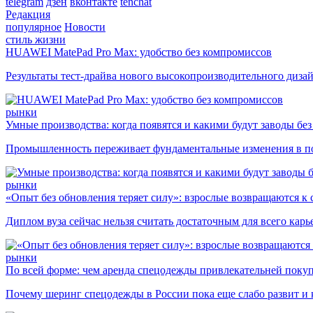
telegram
дзен
вконтакте
tenchat
Редакция
популярное
Новости
стиль жизни
HUAWEI MatePad Pro Max: удобство без компромиссов
Результаты тест-драйва нового высокопроизводительного диза
рынки
Умные производства: когда появятся и какими будут заводы бе
Промышленность переживает фундаментальные изменения в по
рынки
«Опыт без обновления теряет силу»: взрослые возвращаются к
Диплом вуза сейчас нельзя считать достаточным для всего кар
рынки
По всей форме: чем аренда спецодежды привлекательней поку
Почему шеринг спецодежды в России пока еще слабо развит и 