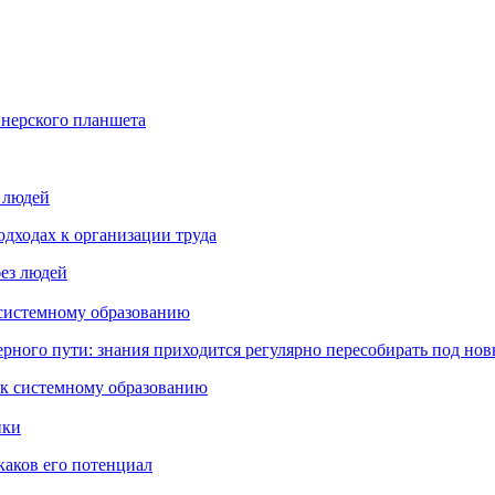
йнерского планшета
з людей
дходах к организации труда
 системному образованию
ьерного пути: знания приходится регулярно пересобирать под но
пки
каков его потенциал