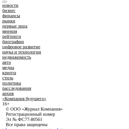
новости
бизнес
финансы
рынки
первые лица
мнения
рейтинги
биографии
цифровое развитие
наука и технологии
недвижимость
авто
медиа
крипта
стиль
политика
расследования
архив
«Компания будущего»
16+
© ООО «Журнал Компания»
Регистрационный номер
Эл № ФС77-80561
Все права защищены