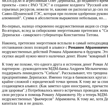
МОЛОДОЙ и агрессивный Олег Дерипаска, до недавнего времен
проекты - союз с РАО "ЕЭС" и создание холдинга "Русский ал
серьезных ресурсов, нежели те, какими он располагал до сих 
Саяно-Шушенской ГЭС, которая при полном одобрении руковод
алюминий". Сумма в абсолютном выражении небольшая, но…
Во-первых, налицо откровенно недружественная акция со стор
Во-вторых, вслед за сибирскими энергетиками претензии к "Си
Дерипаски - самарского губернатора Константина Титова.
Наконец, претензии энергетиков всплыли в самый неподходящий
отстаивания своих позиций в альянсе с
Романом Абрамовиче
недружественных действий Романа Абрамовича в будущем. Это
скупки акций нужно много наличных денег. Иначе "коварный Р
К тому же похоже, что одного друга и источник денег Роман 
партнером - руководителем МДМ-банка Андреем Мельниченко. П
поддержать ликвидность "Сибала". Рассказывают, что трещина
предприятиями Дерипаски. Именно тогда в банковских кругах 
крайне сложной с юридической точки зрения. К тому же за спи
создающемся альянсе. (Как заметил один иностранец, причастны
для здоровья".) Потребовалось много встречных проводок жи
свои ресурсы в помощь Роману Абрамовичу. Ну а теперь МДМ-б
недружественных "фьючерсов" Абрамовича. К тому же, хотя Де
капитала так и не дошло.