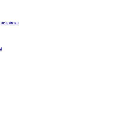
 человека
м