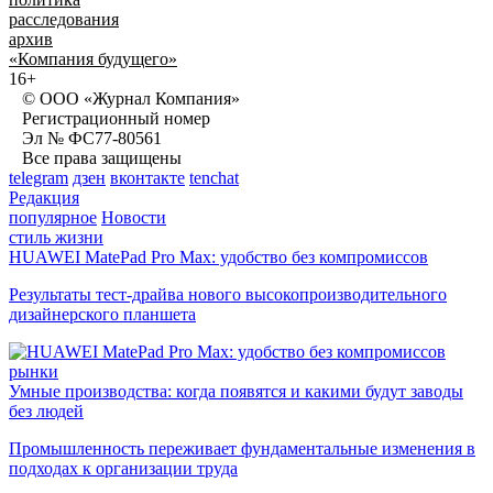
расследования
архив
«Компания будущего»
16+
© ООО «Журнал Компания»
Регистрационный номер
Эл № ФС77-80561
Все права защищены
telegram
дзен
вконтакте
tenchat
Редакция
популярное
Новости
стиль жизни
HUAWEI MatePad Pro Max: удобство без компромиссов
Результаты тест-драйва нового высокопроизводительного
дизайнерского планшета
рынки
Умные производства: когда появятся и какими будут заводы
без людей
Промышленность переживает фундаментальные изменения в
подходах к организации труда