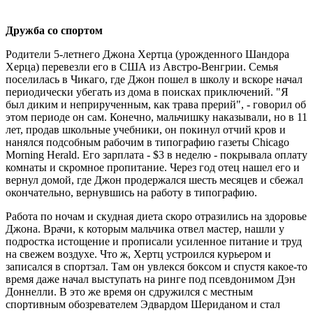
Дружба со спортом
Родители 5-летнего Джона Хертца (урожденного Шандора
Херца) перевезли его в США из Австро-Венгрии. Семья
поселилась в Чикаго, где Джон пошел в школу и вскоре начал
периодически убегать из дома в поисках приключений. "Я
был диким и неприрученным, как трава прерий", - говорил об
этом периоде он сам. Конечно, мальчишку наказывали, но в 11
лет, продав школьные учебники, он покинул отчий кров и
нанялся подсобным рабочим в типографию газеты Chicago
Morning Herald. Его зарплата - $3 в неделю - покрывала оплату
комнаты и скромное пропитание. Через год отец нашел его и
вернул домой, где Джон продержался шесть месяцев и сбежал
окончательно, вернувшись на работу в типографию.
Работа по ночам и скудная диета скоро отразились на здоровье
Джона. Врачи, к которым мальчика отвел мастер, нашли у
подростка истощение и прописали усиленное питание и труд
на свежем воздухе. Что ж, Хертц устроился курьером и
записался в спортзал. Там он увлекся боксом и спустя какое-то
время даже начал выступать на ринге под псевдонимом Дэн
Доннелли. В это же время он сдружился с местным
спортивным обозревателем Эдвардом Шериданом и стал