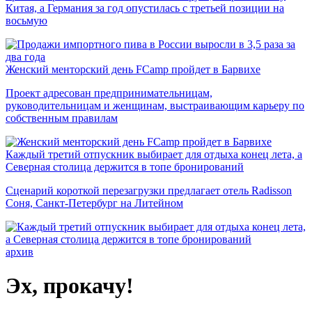
Китая, а Германия за год опустилась с третьей позиции на
восьмую
Женский менторский день FCamp пройдет в Барвихе
Проект адресован предпринимательницам,
руководительницам и женщинам, выстраивающим карьеру по
собственным правилам
Каждый третий отпускник выбирает для отдыха конец лета, а
Северная столица держится в топе бронирований
Сценарий короткой перезагрузки предлагает отель Radisson
Соня, Санкт-Петербург на Литейном
архив
Эх, прокачу!