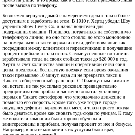
после вызова по телефону.
Бизнесмен вернулся домой с намерением сделать такси более
доступным и заработать на этом. В 1910 г. Хертц убедил Шоу
учредить Show Livery Co. и нанял водителей для
подержанных машин. Пришлось потратиться на собственную
телефонную линию, но оно того стоило: до этого монополию
на номера вызова такси держали отели, действовавшие как
посредники между клиентами и перевозчиками и получавшие
процент прибыли от таксистов. Самые успешные гостиницы
зарабатывали тогда на своих стойках такси до $20 000 в год.
Хертц за счет количества машин и оперативной связи сбил
цены, предложил бесплатную поездку, если время ожидания
такси превышало 10 минут, едва ли не превратив такси в
Чикаго в общественный транспорт. С 10-минутным лимитом
он, кстати, не так уж сильно рисковал: предварительно
предприниматель пробил и частично оплатил установку
первых в Чикаго светофоров, что упорядочило движение и
повысило его скорость. Кроме того, уже тогда в городе
ощущался дефицит парковочных мест, и такси просто некуда
было деваться, кроме как сновать туда-сюда по улицам. К тому
же водители компании были хорошо обучены и
заинтересованы в прибыли, получая процент от нее и бонусы.
Например, в штате компании к их услугам были врач,
дантист, юрист и портной.