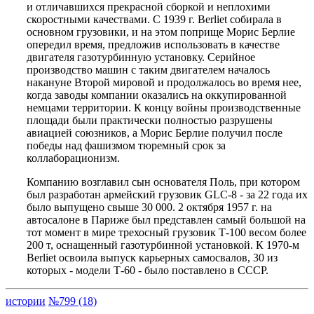
и отличавшихся прекрасной сборкой и неплохими
скоростными качествами. С 1939 г. Berliet собирала в
основном грузовики, и на этом поприще Морис Берлие
опередил время, предложив использовать в качестве
двигателя газотурбинную установку. Серийное
производство машин с таким двигателем началось
накануне Второй мировой и продолжалось во время нее,
когда заводы компании оказались на оккупированной
немцами территории. К концу войны производственные
площади были практически полностью разрушены
авиацией союзников, а Морис Берлие получил после
победы над фашизмом тюремный срок за
коллаборационизм.
Компанию возглавил сын основателя Поль, при котором
был разработан армейский грузовик GLC-8 - за 22 года их
было выпущено свыше 30 000. 2 октября 1957 г. на
автосалоне в Париже был представлен самый большой на
тот момент в мире трехосный грузовик Т-100 весом более
200 т, оснащенный газотурбинной установкой. К 1970-м
Berliet освоила выпуск карьерных самосвалов, 30 из
которых - модели Т-60 - было поставлено в СССР.
истории
№799 (18)