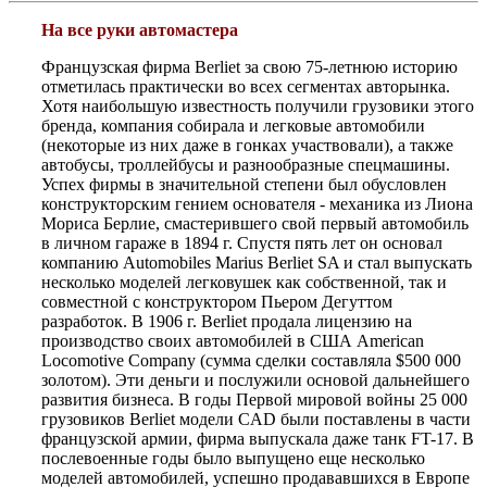
На все руки автомастера
Французская фирма Berliet за свою 75-летнюю историю
отметилась практически во всех сегментах авторынка.
Хотя наибольшую известность получили грузовики этого
бренда, компания собирала и легковые автомобили
(некоторые из них даже в гонках участвовали), а также
автобусы, троллейбусы и разнообразные спецмашины.
Успех фирмы в значительной степени был обусловлен
конструкторским гением основателя - механика из Лиона
Мориса Берлие, смастерившего свой первый автомобиль
в личном гараже в 1894 г. Спустя пять лет он основал
компанию Automobiles Marius Berliet SA и стал выпускать
несколько моделей легковушек как собственной, так и
совместной с конструктором Пьером Дегуттом
разработок. В 1906 г. Berliet продала лицензию на
производство своих автомобилей в США American
Locomotive Company (сумма сделки составляла $500 000
золотом). Эти деньги и послужили основой дальнейшего
развития бизнеса. В годы Первой мировой войны 25 000
грузовиков Berliet модели CAD были поставлены в части
французской армии, фирма выпускала даже танк FT-17. В
послевоенные годы было выпущено еще несколько
моделей автомобилей, успешно продававшихся в Европе