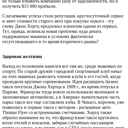
не только избавить компанию Шоу от задолженности, но и
получить $15 000 прибыли.
Слагаемыми успеха стали репутация, круглосуточный сервис
и зачет стоимости старого авто при покупке нового - эту
схему Джон Хертц предложил клиентам одним из первых.
Тут, правда, возникла новая проблема: куда девать
подержанные машины в условиях фактически
отсутствовавшего в то время вторичного рынка?
Здоровая желтизна
Выход из положения нашелся все там же, среди знакомых по
спорту. По старой дружбе городской спортивный клуб начал
на этих машинах развозить членов клуба и его гостей, когда
проходили крупные соревнования. Идея расширить бизнес
такси посетила Джона Хертца в 1909 г., во время отпуска в
Париже. Французы тогда вовсю использовали маленькие и
экономичные автомобили, а в Америке значительную часть
парка такси все еще составляли кэбы. В Чикаго, впрочем, уже
появились и первые такси с мотором - роскошные авто
Thomas Flyer со встроенными счетчиками. Хертц также
обратил внимание на то, что французские такси крутились
возле отелей и вокзалов, забирая случайных пассажиров
прямо на улице, в то время, как в США такси приезжало лишь