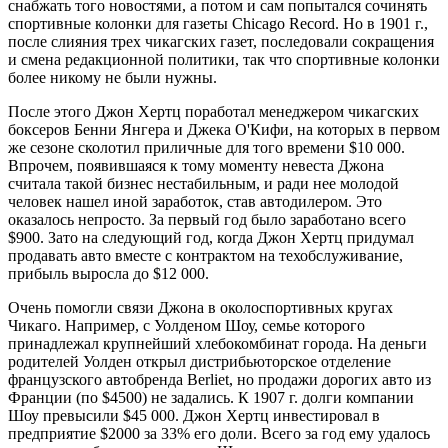
снабжать того новостями, а потом и сам попытался сочинять
спортивные колонки для газеты Chicago Record. Но в 1901 г.,
после слияния трех чикагских газет, последовали сокращения
и смена редакционной политики, так что спортивные колонки
более никому не были нужны.
После этого Джон Хертц поработал менеджером чикагских
боксеров Бенни Янгера и Джека О'Кифи, на которых в первом
же сезоне сколотил приличные для того времени $10 000.
Впрочем, появившаяся к тому моменту невеста Джона
считала такой бизнес нестабильным, и ради нее молодой
человек нашел иной заработок, став автодилером. Это
оказалось непросто. За первый год было заработано всего
$900. Зато на следующий год, когда Джон Хертц придумал
продавать авто вместе с контрактом на техобслуживание,
прибыль выросла до $12 000.
Очень помогли связи Джона в околоспортивных кругах
Чикаго. Например, с Уолденом Шоу, семье которого
принадлежал крупнейший хлебокомбинат города. На деньги
родителей Уолден открыл дистрибьюторское отделение
французского автобренда Berliet, но продажи дорогих авто из
Франции (по $4500) не задались. К 1907 г. долги компании
Шоу превысили $45 000. Джон Хертц инвестировал в
предприятие $2000 за 33% его доли. Всего за год ему удалось