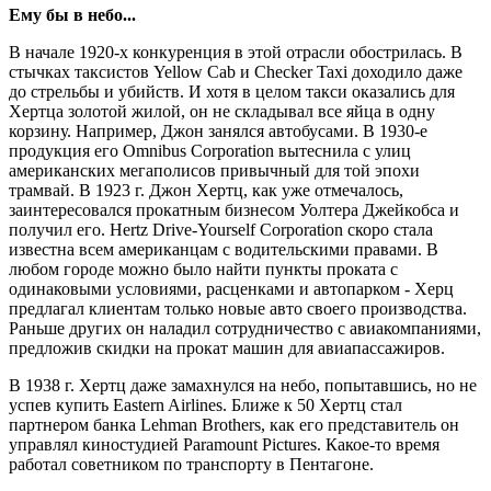
Ему бы в небо...
В начале 1920-х конкуренция в этой отрасли обострилась. В
стычках таксистов Yellow Cab и Checker Taxi доходило даже
до стрельбы и убийств. И хотя в целом такси оказались для
Хертца золотой жилой, он не складывал все яйца в одну
корзину. Например, Джон занялся автобусами. В 1930-е
продукция его Omnibus Corporation вытеснила с улиц
американских мегаполисов привычный для той эпохи
трамвай. В 1923 г. Джон Хертц, как уже отмечалось,
заинтересовался прокатным бизнесом Уолтера Джейкобса и
получил его. Hertz Drive-Yourself Corporation скоро стала
известна всем американцам с водительскими правами. В
любом городе можно было найти пункты проката с
одинаковыми условиями, расценками и автопарком - Херц
предлагал клиентам только новые авто своего производства.
Раньше других он наладил сотрудничество с авиакомпаниями,
предложив скидки на прокат машин для авиапассажиров.
В 1938 г. Хертц даже замахнулся на небо, попытавшись, но не
успев купить Eastern Airlines. Ближе к 50 Хертц стал
партнером банка Lehman Brothers, как его представитель он
управлял киностудией Paramount Pictures. Какое-то время
работал советником по транспорту в Пентагоне.