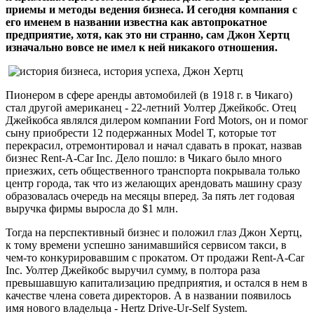
приемы и методы ведения бизнеса. И сегодня компания с
его именем в названии известна как автопрокатное
предприятие, хотя, как это ни странно, сам Джон Хертц
изначально вовсе не имел к ней никакого отношения.
Пионером в сфере аренды автомобилей (в 1918 г. в Чикаго)
стал другой американец - 22-летний Уолтер Джейкобс. Отец
Джейкобса являлся дилером компании Ford Motors, он и помог
сыну приобрести 12 подержанных Model T, которые тот
перекрасил, отремонтировал и начал сдавать в прокат, назвав
бизнес Rent-A-Car Inc. Дело пошло: в Чикаго было много
приезжих, сеть общественного транспорта покрывала только
центр города, так что из желающих арендовать машину сразу
образовалась очередь на месяцы вперед. За пять лет годовая
выручка фирмы выросла до $1 млн.
Тогда на перспективный бизнес и положил глаз Джон Хертц,
к тому времени успешно занимавшийся сервисом такси, в
чем-то конкурировавшим с прокатом. От продажи Rent-A-Car
Inc. Уолтер Джейкобс выручил сумму, в полтора раза
превышавшую капитализацию предприятия, и остался в нем в
качестве члена совета директоров. А в названии появилось
имя нового владельца - Hertz Drive-Ur-Self System.