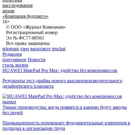
расследования
архив
«Компания будущего»
16+
© ООО «Журнал Компания»
Регистрационный номер
Эл № ФС77-80561
Все права защищены
telegram
дзен
вконтакте
tenchat
Редакция
популярное
Новости
стиль жизни
HUAWEI MatePad Pro Max: удобство без компромиссов
Результаты тест-драйва нового высокопроизводительного
дизайнерского планшета
рынки
Умные производства: когда появятся и какими будут заводы
без людей
Промышленность переживает фундаментальные изменения в
подходах к организации труда