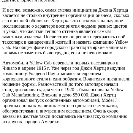
И все же, возможно, самая смелая инициатива Джона Хертца
касается не столько внутренней организации бизнеса, сколько
его внешней оболочки. Хертц как-то наткнулся на научное
исследование о характере восприятия людьми разных цветов
и узнал, что желтый теплого оттенка является самым
заметным издалека. После этого он решил перекрасить свой
таксопарк в канареечный желтый и назвать компанию Yellow
Cab. На общем фоне городского транспорта яркие машины и
впрямь не заметить было трудно, если не невозможно.
Автомобили Yellow Cab перевезли первых пассажиров в
Чикаго в апреле 1915 г. Уже через год Джон Хертц выкупил
компанию у Уолдена Шоу и занялся внедрением
корпоративного стиля и единообразия. Водителям предписали
ношение формы. Разномастный до того автопарк начали
стандартизировать, для чего в 1920 г. была основана Yellow
Cab Manufacturing. Вложив в дело $50 000, Джон Хертц
организовал выпуск собственных автомобилей, Model J -
прочных, юрких машинок желтого цвета со счетчиками,
обогревателями и внутренним освещением. Очень скоро
заказы на желтые такси посыпались на чикагскую компанию
из других городов Америки.