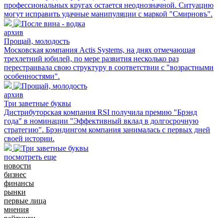
профессиональных кругах остается неоднозначной. Ситуацию
могут исправить удачные манипуляции с маркой "Смирновъ".
архив
Прощай, молодость
Московская компания Actis Systems, на днях отмечающая
трехлетний юбилей, по мере развития несколько раз
перестраивала свою структуру в соответствии с "возрастными
особенностями".
архив
Три заветные буквы
Дистрибуторская компания RSI получила премию "Брэнд
года" в номинации "Эффективный вклад в долгосрочную
стратегию". Брэндингом компания занималась с первых дней
своей истории.
посмотреть еще
новости
бизнес
финансы
рынки
первые лица
мнения