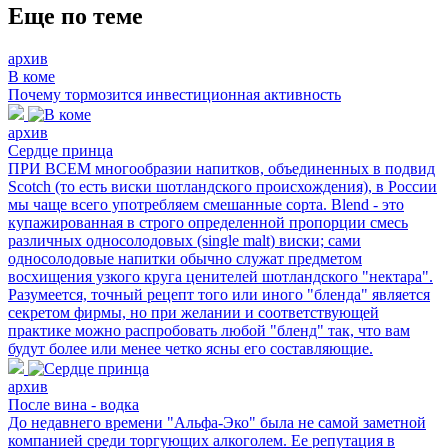
Еще по теме
архив
В коме
Почему тормозится инвестиционная активность
архив
Сердце принца
ПРИ ВСЕМ многообразии напитков, объединенных в подвид
Scotсh (то есть виски шотландского происхождения), в России
мы чаще всего употребляем смешанные сорта. Blend - это
купажированная в строго определенной пропорции смесь
различных односолодовых (single malt) виски; сами
односолодовые напитки обычно служат предметом
восхищения узкого круга ценителей шотландского "нектара".
Разумеется, точный рецепт того или иного "бленда" является
секретом фирмы, но при желании и соответствующей
практике можно распробовать любой "бленд" так, что вам
будут более или менее четко ясны его составляющие.
архив
После вина - водка
До недавнего времени "Альфа-Эко" была не самой заметной
компанией среди торгующих алкоголем. Ее репутация в