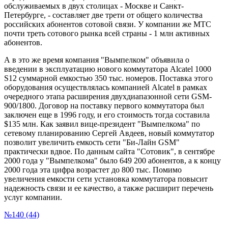
обслуживаемых в двух столицах - Москве и Санкт-
Петербурге, - составляет две трети от общего количества
российских абонентов сотовой связи. У компании же МТС
почти треть сотового рынка всей страны - 1 млн активных
абонентов.
А в это же время компания "Вымпелком" объявила о
введении в эксплуатацию нового коммутатора Alcatel 1000
S12 суммарной емкостью 350 тыс. номеров. Поставка этого
оборудования осуществлялась компанией Alcatel в рамках
очередного этапа расширения двухдиапазонной сети GSM-
900/1800. Договор на поставку первого коммутатора был
заключен еще в 1996 году, и его стоимость тогда составила
$135 млн. Как заявил вице-президент "Вымпелкома" по
сетевому планированию Сергей Авдеев, новый коммутатор
позволит увеличить емкость сети "Би-Лайн GSM"
практически вдвое. По данным сайта "Сотовик", в сентябре
2000 года у "Вымпелкома" было 649 200 абонентов, а к концу
2000 года эта цифра возрастет до 800 тыс. Помимо
увеличения емкости сети установка коммутатора повысит
надежность связи и ее качество, а также расширит перечень
услуг компании.
№140 (44)