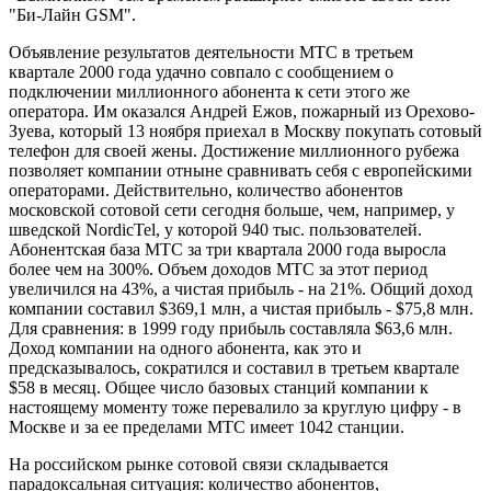
"Би-Лайн GSM".
Объявление результатов деятельности МТС в третьем
квартале 2000 года удачно совпало с сообщением о
подключении миллионного абонента к сети этого же
оператора. Им оказался Андрей Ежов, пожарный из Орехово-
Зуева, который 13 ноября приехал в Москву покупать сотовый
телефон для своей жены. Достижение миллионного рубежа
позволяет компании отныне сравнивать себя с европейскими
операторами. Действительно, количество абонентов
московской сотовой сети сегодня больше, чем, например, у
шведской NordicTel, у которой 940 тыс. пользователей.
Абонентская база МТС за три квартала 2000 года выросла
более чем на 300%. Объем доходов МТС за этот период
увеличился на 43%, а чистая прибыль - на 21%. Общий доход
компании составил $369,1 млн, а чистая прибыль - $75,8 млн.
Для сравнения: в 1999 году прибыль составляла $63,6 млн.
Доход компании на одного абонента, как это и
предсказывалось, сократился и составил в третьем квартале
$58 в месяц. Общее число базовых станций компании к
настоящему моменту тоже перевалило за круглую цифру - в
Москве и за ее пределами МТС имеет 1042 станции.
На российском рынке сотовой связи складывается
парадоксальная ситуация: количество абонентов,