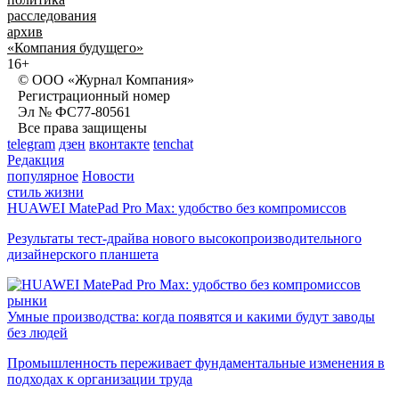
расследования
архив
«Компания будущего»
16+
© ООО «Журнал Компания»
Регистрационный номер
Эл № ФС77-80561
Все права защищены
telegram
дзен
вконтакте
tenchat
Редакция
популярное
Новости
стиль жизни
HUAWEI MatePad Pro Max: удобство без компромиссов
Результаты тест-драйва нового высокопроизводительного
дизайнерского планшета
рынки
Умные производства: когда появятся и какими будут заводы
без людей
Промышленность переживает фундаментальные изменения в
подходах к организации труда