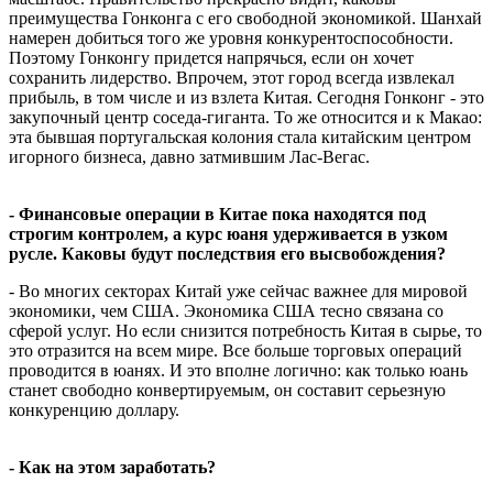
преимущества Гонконга с его свободной экономикой. Шанхай
намерен добиться того же уровня конкурентоспособности.
Поэтому Гонконгу придется напрячься, если он хочет
сохранить лидерство. Впрочем, этот город всегда извлекал
прибыль, в том числе и из взлета Китая. Сегодня Гонконг - это
закупочный центр соседа-гиганта. То же относится и к Макао:
эта бывшая португальская колония стала китайским центром
игорного бизнеса, давно затмившим Лас-Вегас.
- Финансовые операции в Китае пока находятся под
строгим контролем, а курс юаня удерживается в узком
русле. Каковы будут последствия его высвобождения?
- Во многих секторах Китай уже сейчас важнее для мировой
экономики, чем США. Экономика США тесно связана со
сферой услуг. Но если снизится потребность Китая в сырье, то
это отразится на всем мире. Все больше торговых операций
проводится в юанях. И это вполне логично: как только юань
станет свободно конвертируемым, он составит серьезную
конкуренцию доллару.
- Как на этом заработать?