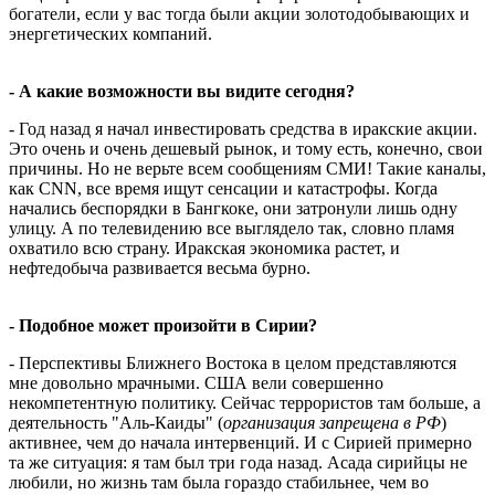
богатели, если у вас тогда были акции золотодобывающих и
энергетических компаний.
- А какие возможности вы видите сегодня?
- Год назад я начал инвестировать средства в иракские акции.
Это очень и очень дешевый рынок, и тому есть, конечно, свои
причины. Но не верьте всем сообщениям СМИ! Такие каналы,
как CNN, все время ищут сенсации и катастрофы. Когда
начались беспорядки в Бангкоке, они затронули лишь одну
улицу. А по телевидению все выглядело так, словно пламя
охватило всю страну. Иракская экономика растет, и
нефтедобыча развивается весьма бурно.
- Подобное может произойти в Сирии?
- Перспективы Ближнего Востока в целом представляются
мне довольно мрачными. США вели совершенно
некомпетентную политику. Сейчас террористов там больше, а
деятельность "Аль-Каиды" (
организация запрещена в РФ
)
активнее, чем до начала интервенций. И с Сирией примерно
та же ситуация: я там был три года назад. Асада сирийцы не
любили, но жизнь там была гораздо стабильнее, чем во