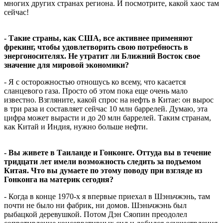
многих других странах региона. И посмотрите, какой хаос там
сейчас!
- Такие страны, как США, все активнее применяют
фрекинг, чтобы удовлетворить свою потребность в
энергоносителях. Не утратит ли Ближний Восток свое
значение для мировой экономики?
- Я с осторожностью отношусь ко всему, что касается
сланцевого газа. Просто об этом пока еще очень мало
известно. Взгляните, какой спрос на нефть в Китае: он вырос
в три раза и составляет сейчас 10 млн баррелей. Думаю, эта
цифра может вырасти и до 20 млн баррелей. Таким странам,
как Китай и Индия, нужно больше нефти.
- Вы живете в Таиланде и Гонконге. Оттуда вы в течение
тридцати лет имели возможность следить за подъемом
Китая. Что вы думаете по этому поводу при взгляде из
Гонконга на материк сегодня?
- Когда в конце 1970-х я впервые приехал в Шэньчжэнь, там
почти не было ни фабрик, ни домов. Шэньчжэнь был
рыбацкой деревушкой. Потом Дэн Сяопин преодолел