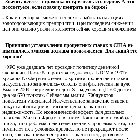
- Значит, золото - страховка от кризисов, это первое. А что
посоветуете, если я захочу поиграть на бирже?
- Как инвестор вы можете неплохо заработать на акциях
золотодобывающих предприятий. При последнем снижении
цен они сильно упали и являются сейчас хорошим вложением.
- Принципы установления процентных ставок в США не
изменились, эмиссия доллара продолжается. Для акций это
хорошо?
- ФРС уже двадцать лет проводит политику денежной
экспансии. После банкротства хедж-фонда LTCM в 1997г.,
краха на Nasdaq и ипотечного кризиса процентные ставки
искусственно занижались- сегодня они фактически на нуле.
Вмарте 2009г. биржевой индекс S градусовamp;P 500 достиг
дна на 670 пунктах. Сейчас мы видим 1700пунктов -
показатели утроились! Искусственное занижение ставок и
покупка облигаций взвинтили цены на акции и
недвижимость. Но экономический эффект был довольно
невысок. Милтон Фридман в книге "Капитализм и свобода"
писал, что проблема правительственных программ в том, что
начинают их в условиях кризиса, но не прекращают после
того, как заканчивается кризис. Так что государство все