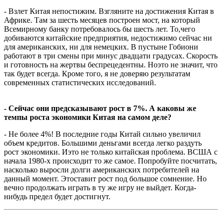
- Взлет Китая непостижим. Взгляните на достижения Китая в
Африке. Там за шесть месяцев построен мост, на который
Всемирному банку потребовалось бы шесть лет. То,чего
добиваются китайские предприятия, недостижимо сейчас ни
для американских, ни для немецких. В пустыне Гобиони
работают в три смены при минус двадцати градусах. Скорость
и готовность на жертвы беспрецедентны. Ноэто не значит, что
так будет всегда. Кроме того, я не доверяю результатам
современных статистических исследований.
- Сейчас они предсказывают рост в 7%. А каковы же
темпы роста экономики Китая на самом деле?
- Не более 4%! В последние годы Китай сильно увеличил
объем кредитов. Большими деньгами всегда легко раздуть
рост экономики. Иэто не только китайская проблема. ВСША с
начала 1980-х происходит то же самое. Попробуйте посчитать,
насколько выросли долги американских потребителей на
данный момент. Этоставит рост под большое сомнение. Но
вечно продолжать играть в ту же игру не выйдет. Когда-
нибудь предел будет достигнут.