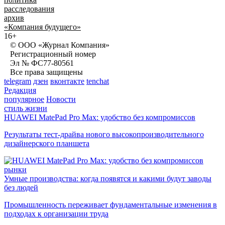
расследования
архив
«Компания будущего»
16+
© ООО «Журнал Компания»
Регистрационный номер
Эл № ФС77-80561
Все права защищены
telegram
дзен
вконтакте
tenchat
Редакция
популярное
Новости
стиль жизни
HUAWEI MatePad Pro Max: удобство без компромиссов
Результаты тест-драйва нового высокопроизводительного
дизайнерского планшета
рынки
Умные производства: когда появятся и какими будут заводы
без людей
Промышленность переживает фундаментальные изменения в
подходах к организации труда