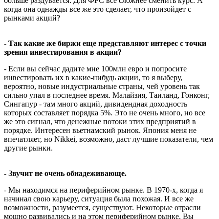
больше раздувается. Для ФРС все сложнее сменить курс. А
когда она однажды все же это сделает, что произойдет с
рынками акций?
- Так какие же биржи еще представляют интерес с точки
зрения инвестирования в акции?
- Если вы сейчас дадите мне 100млн евро и попросите
инвестировать их в какие-нибудь акции, то я выберу,
вероятно, новые индустриальные страны, чей уровень так
сильно упал в последнее время. Малайзия, Таиланд, Гонконг,
Сингапур - там много акций, дивидендная доходность
которых составляет порядка 5%. Это не очень много, но все
же это сигнал, что денежные потоки этих предприятий в
порядке. Интересен вьетнамский рынок. Япония меня не
впечатляет, но Nikkei, возможно, даст лучшие показатели, чем
другие рынки.
- Звучит не очень обнадеживающе.
- Мы находимся на периферийном рынке. В 1970-х, когда я
начинал свою карьеру, ситуация была похожая. И все же
возможности, разумеется, существуют. Некоторые отрасли
мощно развивались и на этом периферийном рынке. Вы