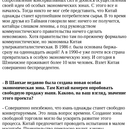
сопротивление консервативных сил и добился осуществления
своей идеи об особых экономических зонах. С этого все и
началось. Тогда никто не мог себе представить, что Китай
однажды станет крупнейшим потребителем сырья. В то время
мои друзья из Тайваня говорили мне: ничего не получится,
китайцы слишком ленивы, а под руководством
коммунистического правительства ничего сделать
невозможно. Хотя правительство там по-прежнему формально
коммунистическое, но экономика Китая
ультракапиталистическая. В 1986 г. была основана биржа-
сразу на одиннадцать акций! А в 1990-е уже почти вся страна
превратилась в особую экономическую зону. И сегодня в
Шэньчжэне проживают более 10 млн человек. Взлет Китая
совершенно беспрецедентен.
- В Шанхае недавно была создана новая особая
экономическая зона. Там Китай намерен опробовать
свободную продажу юаня. Каково, на ваш взгляд, значение
этого проекта?
- Совершенно неизбежно, что юань однажды станет свободно
конвертируемым. Это лишь вопрос времени. Создание зоны
свободной торговли могло бы ускорить развитие этого
процесса. Китай предпочитает проводить испытания в малом
масштабе. Правительство прекрасно видит, каковы