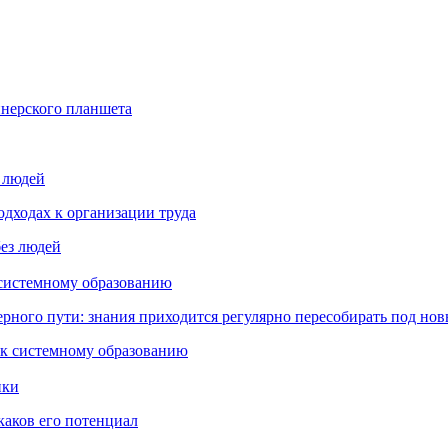
йнерского планшета
з людей
дходах к организации труда
 системному образованию
ьерного пути: знания приходится регулярно пересобирать под но
пки
каков его потенциал