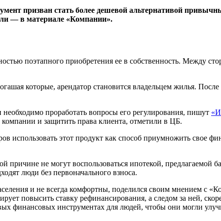
умент призван стать более дешевой альтернативой привычным
сли — в материале «Компании».
стью поэтапного приобретения ее в собственность. Между сторо
огашая которые, арендатор становится владельцем жилья. После
 необходимо проработать вопросы его регулирования, пишут
«И
 компании и защитить права клиента, отметили в ЦБ.
ов использовать этот продукт как способ приумножить свое фин
й причине не могут воспользоваться ипотекой, предлагаемой ба
ходят люди без первоначального взноса.
аселения и не всегда комфортны, поделился своим мнением с «
нирует повысить ставку рефинансирования, а следом за ней, скор
овых финансовых инструментах для людей, чтобы они могли улу