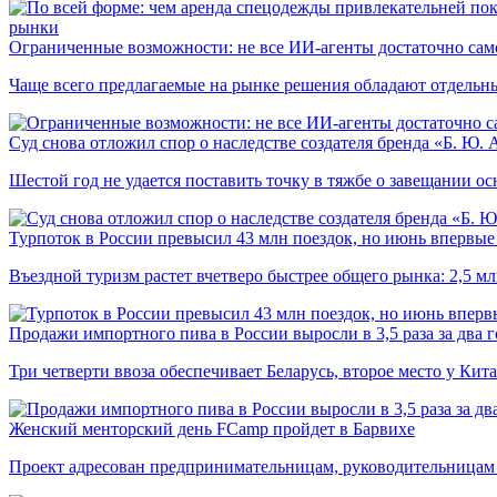
рынки
Ограниченные возможности: не все ИИ-агенты достаточно сам
Чаще всего предлагаемые на рынке решения обладают отдельн
Суд снова отложил спор о наследстве создателя бренда «Б. Ю.
Шестой год не удается поставить точку в тяжбе о завещании о
Турпоток в России превысил 43 млн поездок, но июнь впервые 
Въездной туризм растет вчетверо быстрее общего рынка: 2,5 м
Продажи импортного пива в России выросли в 3,5 раза за два г
Три четверти ввоза обеспечивает Беларусь, второе место у Кита
Женский менторский день FCamp пройдет в Барвихе
Проект адресован предпринимательницам, руководительницам