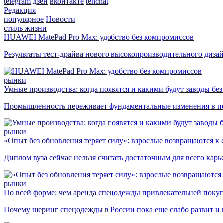
telegram
дзен
вконтакте
tenchat
Редакция
популярное
Новости
стиль жизни
HUAWEI MatePad Pro Max: удобство без компромиссов
Результаты тест-драйва нового высокопроизводительного диза
рынки
Умные производства: когда появятся и какими будут заводы бе
Промышленность переживает фундаментальные изменения в по
рынки
«Опыт без обновления теряет силу»: взрослые возвращаются к
Диплом вуза сейчас нельзя считать достаточным для всего кар
рынки
По всей форме: чем аренда спецодежды привлекательней поку
Почему шеринг спецодежды в России пока еще слабо развит и 