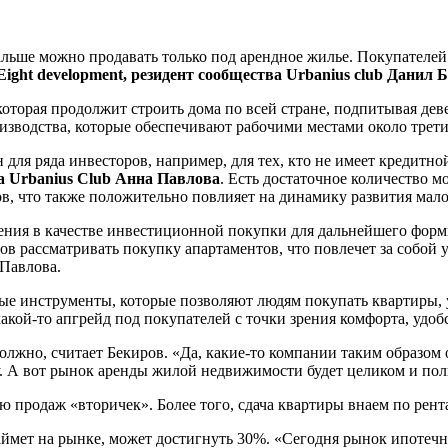
ьше можно продавать только под арендное жилье. Покупателей 
ight development, резидент сообщества Urbanius club Данил 
оторая продолжит строить дома по всей стране, подпитывая де
изводства, которые обеспечивают рабочими местами около трети
 для ряда инвесторов, например, для тех, кто не имеет кредитн
 Urbanius Club Анна Павлова
. Есть достаточное количество 
, что также положительно повлияет на динамику развития малог
ния в качестве инвестиционной покупки для дальнейшего формир
ов рассматривать покупку апартаментов, что повлечет за собой
Павлова.
е инструменты, которые позволяют людям покупать квартиры, ув
акой-то апгрейд под покупателей с точки зрения комфорта, удоб
лжно, считает Бекиров. «Да, какие-то компании таким образом
му. А вот рынок аренды жилой недвижимости будет целиком и по
ю продаж «вторичек». Более того, сдача квартиры внаем по рен
аймет на рынке, может достигнуть 30%. «Сегодня рынок ипотечн