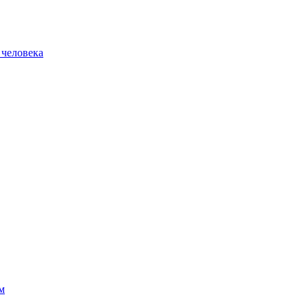
 человека
м