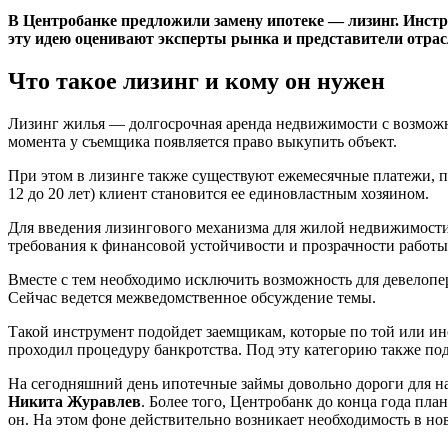
В Центробанке предложили замену ипотеке — лизинг. Инстр
эту идею оценивают эксперты рынка и представители отра
Что такое лизинг и кому он нужен
Лизинг жилья — долгосрочная аренда недвижимости с возможно
момента у съемщика появляется право выкупить объект.
При этом в лизинге также существуют ежемесячные платежи, п
12 до 20 лет) клиент становится ее единовластным хозяином.
Для введения лизингового механизма для жилой недвижимости
требования к финансовой устойчивости и прозрачности работы
Вместе с тем необходимо исключить возможность для девелопер
Сейчас ведется межведомственное обсуждение темы.
Такой инструмент подойдет заемщикам, которые по той или ино
проходил процедуру банкротства. Под эту категорию также под
На сегодняшний день ипотечные займы довольно дороги для н
Никита Журавлев
. Более того, Центробанк до конца года пла
он. На этом фоне действительно возникает необходимость в н