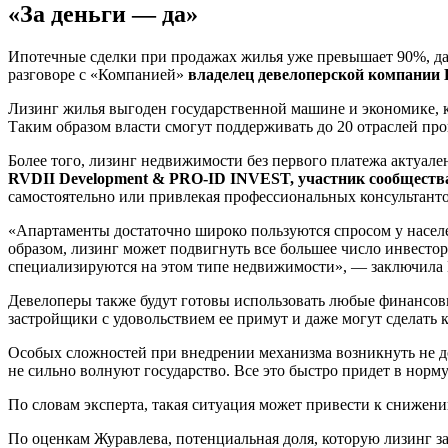
«За деньги — да»
Ипотечные сделки при продажах жилья уже превышает 90%, дал
разговоре с «Компанией»
владелец девелоперской компании E
Лизинг жилья выгоден государственной машине и экономике, к
Таким образом власти смогут поддерживать до 20 отраслей про
Более того, лизинг недвижимости без первого платежа актуален
RVDII Development & PRO-ID INVEST, участник сообщества
самостоятельно или привлекая профессиональных консультантов
«Апартаменты достаточно широко пользуются спросом у населе
образом, лизинг может подвигнуть все большее число инвестор
специализируются на этом типе недвижимости», — заключила 
Девелоперы также будут готовы использовать любые финансовы
застройщики с удовольствием ее примут и даже могут сделать к
Особых сложностей при внедрении механизма возникнуть не до
не сильно волнуют государство. Все это быстро придет в нор
По словам эксперта, такая ситуация может привести к снижени
По оценкам Журавлева, потенциальная доля, которую лизинг з