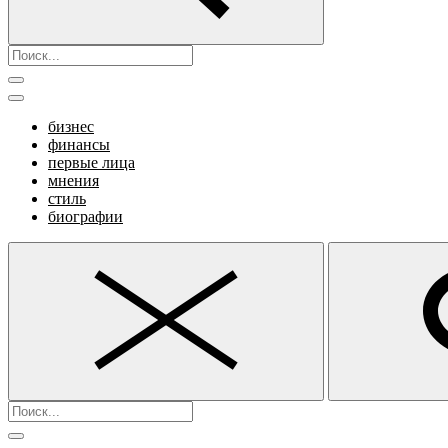
бизнес
финансы
первые лица
мнения
стиль
биографии