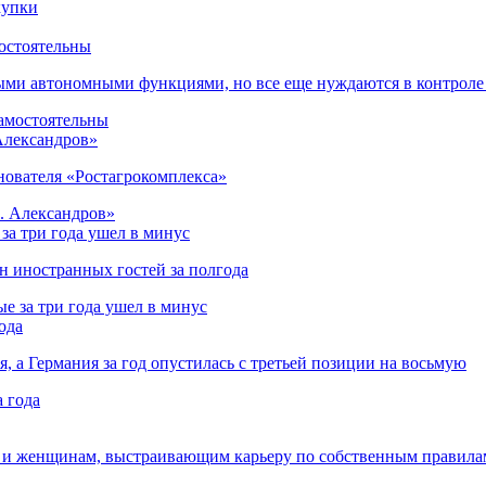
остоятельны
ыми автономными функциями, но все еще нуждаются в контроле
 Александров»
снователя «Ростагрокомплекса»
за три года ушел в минус
лн иностранных гостей за полгода
ода
я, а Германия за год опустилась с третьей позиции на восьмую
 и женщинам, выстраивающим карьеру по собственным правила