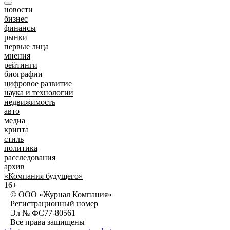
новости
бизнес
финансы
рынки
первые лица
мнения
рейтинги
биографии
цифровое развитие
наука и технологии
недвижимость
авто
медиа
крипта
стиль
политика
расследования
архив
«Компания будущего»
16+
© ООО «Журнал Компания»
Регистрационный номер
Эл № ФС77-80561
Все права защищены