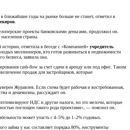
в ближайшие годы на рынке больше не станет, отметил в
Бекиров
.
велоперские проекты банковскими деньгами, продолжил он.
 населения страны.
ой истории, отметила в беседе с «Компанией»
учредитель
молодых миллионеров, кто готов развиваться в недвижимости
о бизнеса, заявила она.
ования cash-flow за счет сдачи в аренду или под офис. Таким
 увеличение продаж для застройщиков, которые
ерен Журавлев. Если схема будет рабочая и востребованная,
ства и дешевизны, рассуждает он.
 оптимизируют НДС и другие налоги, но это мелочи, которые
лностью поглощен такого рода проектами», — пояснил он.
табельности может упасть с 4–5% до 1–2% годовых.
ого займа у нас составляет порядка 80%, инструменты