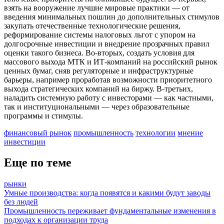
взять на вооружение лучшие мировые практики — от
введения минимальных пошлин до дополнительных стимулов
закупать отечественные технологические решения,
реформирование системы налоговых льгот с упором на
долгосрочные инвестиции и внедрение прозрачных правил
оценки такого бизнеса. Во-вторых, создать условия для
массового выхода МТК и ИТ-компаний на российский рынок
ценных бумаг, сняв регуляторные и инфраструктурные
барьеры, например проработав возможности приоритетного
выхода стратегических компаний на биржу. В-третьих,
наладить системную работу с инвесторами — как частными,
так и институциональными — через образовательные
программы и стимулы.
финансовый рынок
промышленность
технологии
мнение
инвестиции
Еще по теме
рынки
Умные производства: когда появятся и какими будут заводы
без людей
Промышленность переживает фундаментальные изменения в
подходах к организации труда