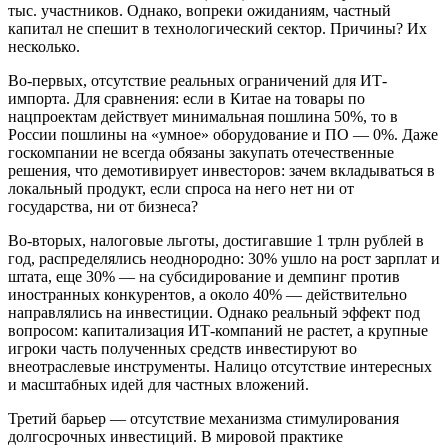
тыс. участников. Однако, вопреки ожиданиям, частный
капитал не спешит в технологический сектор. Причины? Их
несколько.
Во-первых, отсутствие реальных ограничений для ИТ-
импорта. Для сравнения: если в Китае на товары по
нацпроектам действует минимальная пошлина 50%, то в
России пошлины на «умное» оборудование и ПО — 0%. Даже
госкомпании не всегда обязаны закупать отечественные
решения, что демотивирует инвесторов: зачем вкладываться в
локальный продукт, если спроса на него нет ни от
государства, ни от бизнеса?
Во-вторых, налоговые льготы, достигавшие 1 трлн рублей в
год, распределялись неоднородно: 30% ушло на рост зарплат и
штата, еще 30% — на субсидирование и демпинг против
иностранных конкурентов, а около 40% — действительно
направлялись на инвестиции. Однако реальный эффект под
вопросом: капитализация ИТ-компаний не растет, а крупные
игроки часть полученных средств инвестируют во
внеотраслевые инструменты. Налицо отсутствие интересных
и масштабных идей для частных вложений.
Третий барьер — отсутствие механизма стимулирования
долгосрочных инвестиций. В мировой практике