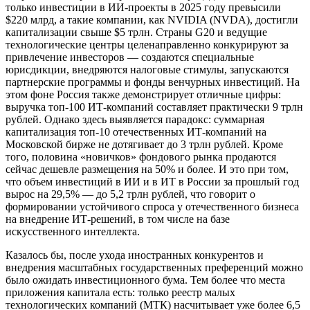
только инвестиции в ИИ-проекты в 2025 году превысили
$220 млрд, а такие компании, как NVIDIA (NVDA), достигли
капитализации свыше $5 трлн. Страны G20 и ведущие
технологические центры целенаправленно конкурируют за
привлечение инвесторов — создаются специальные
юрисдикции, внедряются налоговые стимулы, запускаются
партнерские программы и фонды венчурных инвестиций. На
этом фоне Россия также демонстрирует отличные цифры:
выручка топ-100 ИТ-компаний составляет практически 9 трлн
рублей. Однако здесь выявляется парадокс: суммарная
капитализация топ-10 отечественных ИТ-компаний на
Московской бирже не дотягивает до 3 трлн рублей. Кроме
того, половина «новичков» фондового рынка продаются
сейчас дешевле размещения на 50% и более. И это при том,
что объем инвестиций в ИИ и в ИТ в России за прошлый год
вырос на 29,5% — до 5,2 трлн рублей, что говорит о
формировании устойчивого спроса у отечественного бизнеса
на внедрение ИТ-решений, в том числе на базе
искусственного интеллекта.
Казалось бы, после ухода иностранных конкурентов и
внедрения масштабных государственных преференций можно
было ожидать инвестиционного бума. Тем более что места
приложения капитала есть: только реестр малых
технологических компаний (МТК) насчитывает уже более 6,5