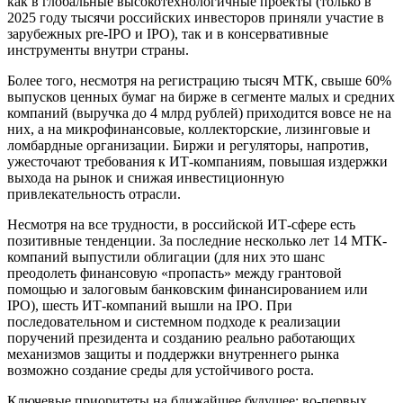
как в глобальные высокотехнологичные проекты (только в
2025 году тысячи российских инвесторов приняли участие в
зарубежных pre-IPO и IPO), так и в консервативные
инструменты внутри страны.
Более того, несмотря на регистрацию тысяч МТК, свыше 60%
выпусков ценных бумаг на бирже в сегменте малых и средних
компаний (выручка до 4 млрд рублей) приходится вовсе не на
них, а на микрофинансовые, коллекторские, лизинговые и
ломбардные организации. Биржи и регуляторы, напротив,
ужесточают требования к ИТ-компаниям, повышая издержки
выхода на рынок и снижая инвестиционную
привлекательность отрасли.
Несмотря на все трудности, в российской ИТ-сфере есть
позитивные тенденции. За последние несколько лет 14 МТК-
компаний выпустили облигации (для них это шанс
преодолеть финансовую «пропасть» между грантовой
помощью и залоговым банковским финансированием или
IPO), шесть ИТ-компаний вышли на IPO. При
последовательном и системном подходе к реализации
поручений президента и созданию реально работающих
механизмов защиты и поддержки внутреннего рынка
возможно создание среды для устойчивого роста.
Ключевые приоритеты на ближайшее будущее: во-первых,