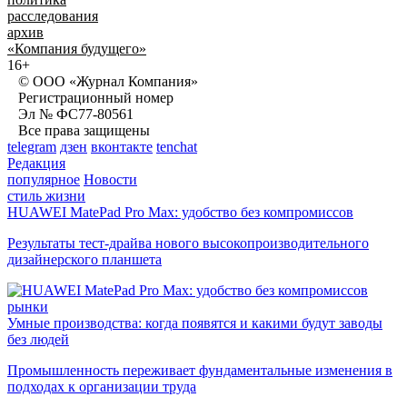
расследования
архив
«Компания будущего»
16+
© ООО «Журнал Компания»
Регистрационный номер
Эл № ФС77-80561
Все права защищены
telegram
дзен
вконтакте
tenchat
Редакция
популярное
Новости
стиль жизни
HUAWEI MatePad Pro Max: удобство без компромиссов
Результаты тест-драйва нового высокопроизводительного
дизайнерского планшета
рынки
Умные производства: когда появятся и какими будут заводы
без людей
Промышленность переживает фундаментальные изменения в
подходах к организации труда