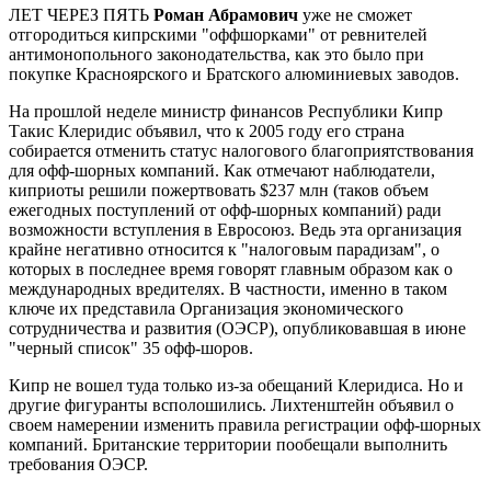
ЛЕТ ЧЕРЕЗ ПЯТЬ
Роман Абрамович
уже не сможет
отгородиться кипрскими "оффшорками" от ревнителей
антимонопольного законодательства, как это было при
покупке Красноярского и Братского алюминиевых заводов.
На прошлой неделе министр финансов Республики Кипр
Такис Клеридис объявил, что к 2005 году его страна
собирается отменить статус налогового благоприятствования
для офф-шорных компаний. Как отмечают наблюдатели,
киприоты решили пожертвовать $237 млн (таков объем
ежегодных поступлений от офф-шорных компаний) ради
возможности вступления в Евросоюз. Ведь эта организация
крайне негативно относится к "налоговым парадизам", о
которых в последнее время говорят главным образом как о
международных вредителях. В частности, именно в таком
ключе их представила Организация экономического
сотрудничества и развития (ОЭСР), опубликовавшая в июне
"черный список" 35 офф-шоров.
Кипр не вошел туда только из-за обещаний Клеридиса. Но и
другие фигуранты всполошились. Лихтенштейн объявил о
своем намерении изменить правила регистрации офф-шорных
компаний. Британские территории пообещали выполнить
требования ОЭСР.