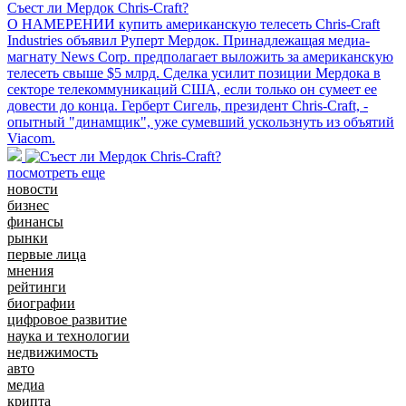
Съест ли Мердок Chris-Craft?
О НАМЕРЕНИИ купить американскую телесеть Chris-Craft
Industries объявил Руперт Мердок. Принадлежащая медиа-
магнату News Corp. предполагает выложить за американскую
телесеть свыше $5 млрд. Сделка усилит позиции Мердока в
секторе телекоммуникаций США, если только он сумеет ее
довести до конца. Герберт Сигель, президент Chris-Craft, -
опытный "динамщик", уже сумевший ускользнуть из объятий
Viacom.
посмотреть еще
новости
бизнес
финансы
рынки
первые лица
мнения
рейтинги
биографии
цифровое развитие
наука и технологии
недвижимость
авто
медиа
крипта