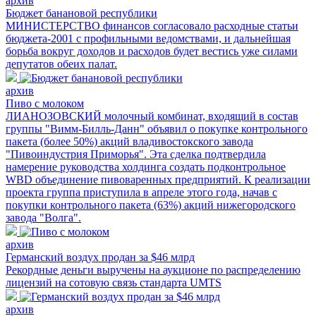
архив
Бюджет банановой республики
МИНИСТЕРСТВО финансов согласовало расходные статьи
бюджета-2001 с профильными ведомствами, и дальнейшая
борьба вокруг доходов и расходов будет вестись уже силами
депутатов обеих палат.
архив
Пиво с молоком
ЛИАНОЗОВСКИЙ молочный комбинат, входящий в состав
группы "Вимм-Билль-Данн" объявил о покупке контрольного
пакета (более 50%) акций владивостокского завода
"Пивоиндустрия Приморья". Эта сделка подтвердила
намерение руководства холдинга создать подконтрольное
WBD объединение пивоваренных предприятий. К реализации
проекта группа приступила в апреле этого года, начав с
покупки контрольного пакета (63%) акций нижегородского
завода "Волга".
архив
Германский воздух продан за $46 млрд
Рекордные деньги выручены на аукционе по распределению
лицензий на сотовую связь стандарта UMTS
архив