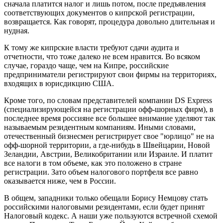
сначала платится налог и лишь потом, после предъявления
соответствующих документов о кипрской регистрации,
возвращается. Как говорят, процедура довольно длительная и
нудная.
К тому же кипрские власти требуют сдачи аудита и
отчетности, что тоже далеко не всем нравится. Во всяком
случае, гораздо чаще, чем на Кипре, российские
предприниматели регистрируют свои фирмы на территориях,
входящих в юрисдикцию США.
Кроме того, по словам представителей компании DS Express
(специализирующейся на регистрации офф-шорных фирм), в
последнее время россияне все большее внимание уделяют так
называемым резидентным компаниям. Иными словами,
отечественный бизнесмен регистрирует свое "юрлицо" не на
офф-шорной территории, а где-нибудь в Швейцарии, Новой
Зеландии, Австрии, Великобритании или Израиле. И платит
все налоги в том объеме, как это положено в стране
регистрации. Зато объем налогового портфеля все равно
оказывается ниже, чем в России.
В общем, западники только обещали Борису Немцову стать
российскими налоговыми резидентами, если будет принят
Налоговый кодекс. А наши уже пользуются встречной схемой