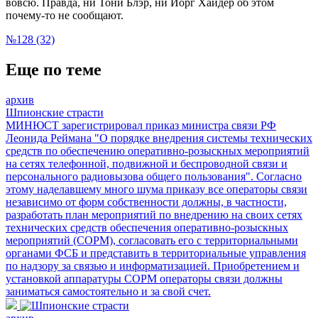
вовсю. Правда, ни Тони Блэр, ни Йорг Хайдер об этом
почему-то не сообщают.
№128 (32)
Еще по теме
архив
Шпионские страсти
МИНЮСТ зарегистрировал приказ министра связи РФ
Леонида Реймана "О порядке внедрения системы технических
средств по обеспечению оперативно-розыскных мероприятий
на сетях телефонной, подвижной и беспроводной связи и
персонального радиовызова общего пользования". Согласно
этому наделавшему много шума приказу все операторы связи
независимо от форм собственности должны, в частности,
разработать план мероприятий по внедрению на своих сетях
технических средств обеспечения оперативно-розыскных
мероприятий (СОРМ), согласовать его с территориальными
органами ФСБ и представить в территориальные управления
по надзору за связью и информатизацией. Приобретением и
установкой аппаратуры СОРМ операторы связи должны
заниматься самостоятельно и за свой счет.