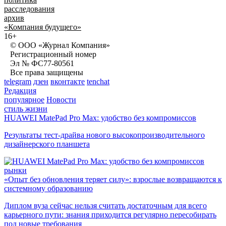
расследования
архив
«Компания будущего»
16+
© ООО «Журнал Компания»
Регистрационный номер
Эл № ФС77-80561
Все права защищены
telegram
дзен
вконтакте
tenchat
Редакция
популярное
Новости
стиль жизни
HUAWEI MatePad Pro Max: удобство без компромиссов
Результаты тест-драйва нового высокопроизводительного
дизайнерского планшета
рынки
«Опыт без обновления теряет силу»: взрослые возвращаются к
системному образованию
Диплом вуза сейчас нельзя считать достаточным для всего
карьерного пути: знания приходится регулярно пересобирать
под новые требования