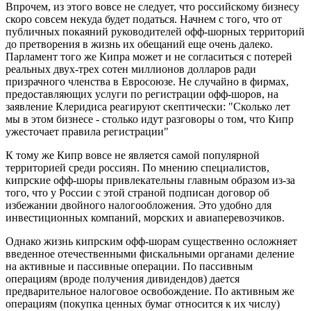
Впрочем, из этого вовсе не следует, что российскому бизнесу
скоро совсем некуда будет податься. Начнем с того, что от
публичных покаяний руководителей офф-шорных территорий
до претворения в жизнь их обещаний еще очень далеко.
Парламент того же Кипра может и не согласиться с потерей
реальных двух-трех сотен миллионов долларов ради
призрачного членства в Евросоюзе. Не случайно в фирмах,
предоставляющих услуги по регистрации офф-шоров, на
заявление Клеридиса реагируют скептически: "Сколько лет
мы в этом бизнесе - столько идут разговоры о том, что Кипр
ужесточает правила регистрации"
К тому же Кипр вовсе не является самой популярной
территорией среди россиян. По мнению специалистов,
кипрские офф-шоры привлекательны главным образом из-за
того, что у России с этой страной подписан договор об
избежании двойного налогообложения. Это удобно для
инвестиционных компаний, морских и авиаперевозчиков.
Однако жизнь кипрским офф-шорам существенно осложняет
введенное отечественными фискальными органами деление
на активные и пассивные операции. По пассивным
операциям (вроде получения дивидендов) дается
предварительное налоговое освобождение. По активным же
операциям (покупка ценных бумаг относится к их числу)