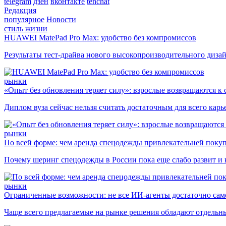
telegram
дзен
вконтакте
tenchat
Редакция
популярное
Новости
стиль жизни
HUAWEI MatePad Pro Max: удобство без компромиссов
Результаты тест-драйва нового высокопроизводительного диза
рынки
«Опыт без обновления теряет силу»: взрослые возвращаются к
Диплом вуза сейчас нельзя считать достаточным для всего кар
рынки
По всей форме: чем аренда спецодежды привлекательней поку
Почему шеринг спецодежды в России пока еще слабо развит и 
рынки
Ограниченные возможности: не все ИИ-агенты достаточно сам
Чаще всего предлагаемые на рынке решения обладают отдельн