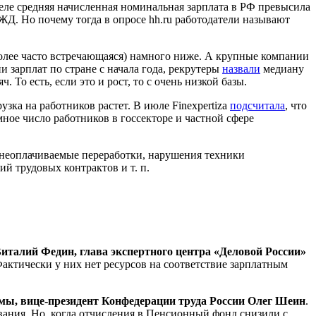
реле средняя начисленная номинальная зарплата в РФ превысила
Д. Но почему тогда в опросе hh.ru работодатели называют
более часто встречающаяся) намного ниже. А крупные компании
зарплат по стране с начала года, рекрутеры
назвали
медиану
ч. То есть, если это и рост, то с очень низкой базы.
зка на работников растет. В июле Finexpertiza
подсчитала
, что
омное число работников в госсекторе и частной сфере
 неоплачиваемые переработки, нарушения техники
й трудовых контрактов и т. п.
италий Федин, глава экспертного центра «Деловой России»
актически у них нет ресурсов на соответствие зарплатным
умы, вице-президент Конфедерации труда России Олег Шеин
.
ания. Но, когда отчисления в Пенсионный фонд снизили с