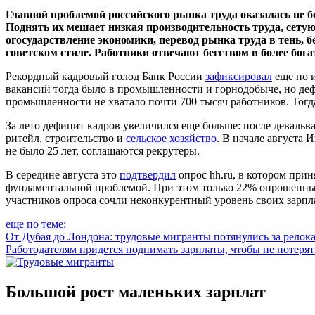
Главной проблемой российского рынка труда оказалась не б
Поднять их мешает низкая производительность труда, сет
огосударствление экономики, перевод рынка труда в тень, 
советском стиле. Работники отвечают бегством в более бог
Рекордный кадровый голод Банк России
зафиксировал
еще по и
вакансий тогда было в промышленности и горнодобыче, но деф
промышленности не хватало почти 700 тысяч работников. Тогда
За лето дефицит кадров увеличился еще больше: после деваль
ритейл, строительство и
сельское хозяйство
. В начале августа 
не было 25 лет, соглашаются рекрутеры.
В середине августа это
подтвердил
опрос hh.ru, в котором при
фундаментальной проблемой. При этом только 22% опрошенных
участников опроса сочли неконкурентный уровень своих зарп
еще по теме:
От Дубая до Лондона: трудовые мигранты потянулись за релок
Работодателям придется поднимать зарплаты, чтобы не потеря
Большой рост маленьких зарплат