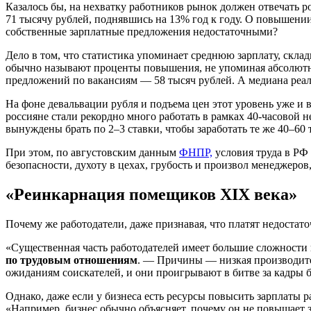
Казалось бы, на нехватку работников рынок должен отвечать р
71 тысячу рублей, поднявшись на 13% год к году. О повышени
собственные зарплатные предложения недостаточными?
Дело в том, что статистика упоминает среднюю зарплату, скла
обычно называют проценты повышения, не упоминая абсолютных
предложений по вакансиям — 58 тысяч рублей. А медиана реа
На фоне девальвации рубля и подъема цен этот уровень уже и в
россияне стали рекордно много работать в рамках 40-часовой 
вынуждены брать по 2–3 ставки, чтобы заработать те же 40–60 
При этом, по августовским данным
ФНПР,
условия труда в РФ
безопасности, духоту в цехах, грубость и произвол менеджеро
«Реинкарнация помещиков XIX века»
Почему же работодатели, даже признавая, что платят недостато
«Существенная часть работодателей имеет большие сложности
по трудовым отношениям
. — Причины — низкая производител
ожиданиям соискателей, и они проигрывают в битве за кадры
Однако, даже если у бизнеса есть ресурсы повысить зарплаты ра
«Например, бизнес обычно объясняет, почему он не повышает 