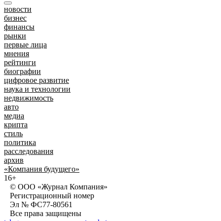
новости
бизнес
финансы
рынки
первые лица
мнения
рейтинги
биографии
цифровое развитие
наука и технологии
недвижимость
авто
медиа
крипта
стиль
политика
расследования
архив
«Компания будущего»
16+
© ООО «Журнал Компания»
Регистрационный номер
Эл № ФС77-80561
Все права защищены