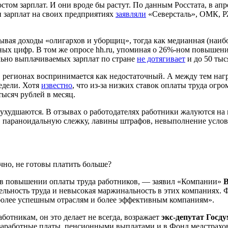
остом зарплат. И они вроде бы растут. По данным Росстата, в ап
и зарплат на своих предприятиях
заявляли
«Северсталь», ОМК, РЖ
дывая доходы «олигархов и уборщиц», тогда как медианная (наи
 цифр. В том же опросе hh.ru, упоминая о 26%-ном повышении 
льно выплачиваемых зарплат по стране
не дотягивает
и до 50 тыся
 регионах воспринимается как недостаточный. А между тем нагру
недели. Хотя
известно
, что из-за низких ставок оплаты труда огр
тысяч рублей в месяц.
 ухудшаются. В отзывах о работодателях работники жалуются на
в, параноидальную слежку, лавины штрафов, невыполнение услови
чно, не готовы платить больше?
 в повышении оплаты труда работников, — заявил «Компании»
В
ьность труда и невысокая маржинальность в этих компаниях. Ф
 более успешным отраслям и более эффективным компаниям».
ботникам, он это делает не всегда, возражает
экс-депутат Госд
заработные платы, пенсионными выплатами и в Фонд медстрахов