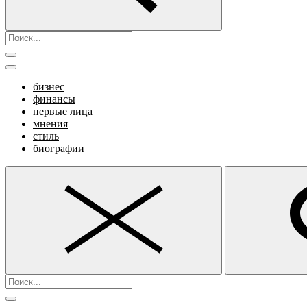
бизнес
финансы
первые лица
мнения
стиль
биографии