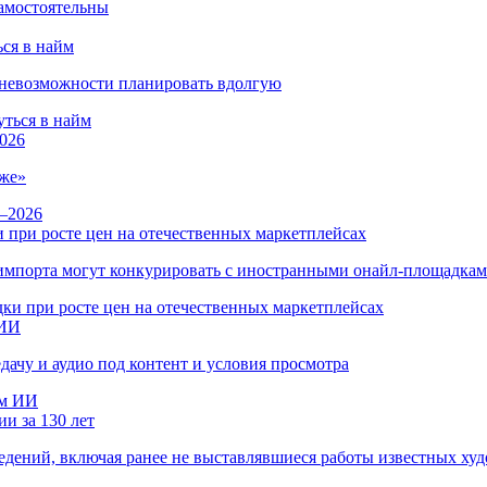
ся в найм
и невозможности планировать вдолгую
026
же»
 при росте цен на отечественных маркетплейсах
ы импорта могут конкурировать с иностранными онайл-площадка
 ИИ
дачу и аудио под контент и условия просмотра
и за 130 лет
ведений, включая ранее не выставлявшиеся работы известных