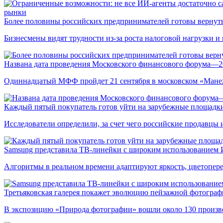
рынки
Более половины российских предпринимателей готовы вернуть
Бизнесмены видят трудности из-за роста налоговой нагрузки 
Названа дата проведения Московского финансового форума—2
Одиннадцатый МФФ пройдет 21 сентября в московском «Мане
Каждый пятый покупатель готов уйти на зарубежные площадки
Исследователи определили, за счет чего российские продавц
Samsung представила ТВ-линейки с широким использованием
Алгоритмы в реальном времени адаптируют яркость, цветопере
Третьяковская галерея покажет эволюцию пейзажной фотографи
В экспозицию «Природа фотографии» вошли около 130 произ