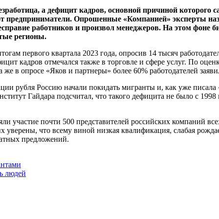
езработица, а дефицит кадров, основной причиной которого 
уют предприниматели. Опрошенные «Компанией» эксперты на
бесправие работников и произвол менеджеров. На этом фоне б
атые регионы.
тогам первого квартала 2023 года, опросив 14 тысяч работодат
ицит кадров отмечался также в торговле и сфере услуг. По оце
 же в опросе «Яков и партнеры» более 60% работодателей заяви
вации рубля Россию начали покидать мигранты и, как уже писал
Институт Гайдара подсчитал, что такого дефицита не было с 1998
няли участие почти 500 представителей российских компаний все
 уверены, что всему виной низкая квалификация, слабая рожд
латных предложений.
антами
ть людей