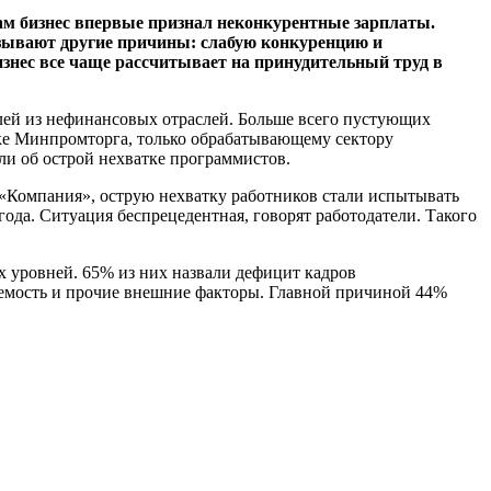
сам бизнес впервые признал неконкурентные зарплаты.
зывают другие причины: слабую конкуренцию и
изнес все чаще рассчитывает на принудительный труд в
елей из нефинансовых отраслей. Больше всего пустующих
нке Минпромторга, только обрабатывающему сектору
ли об острой нехватке программистов.
а «Компания», острую нехватку работников стали испытывать
 года. Ситуация беспрецедентная, говорят работодатели. Такого
х уровней. 65% из них назвали дефицит кадров
аемость и прочие внешние факторы. Главной причиной 44%