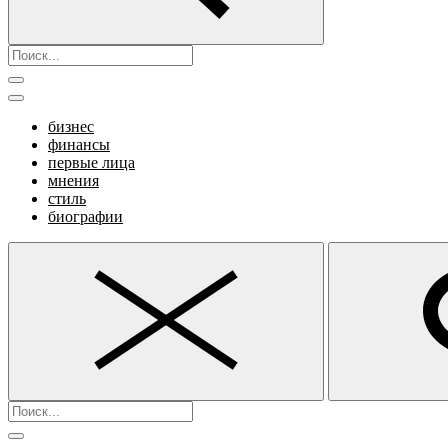
бизнес
финансы
первые лица
мнения
стиль
биографии