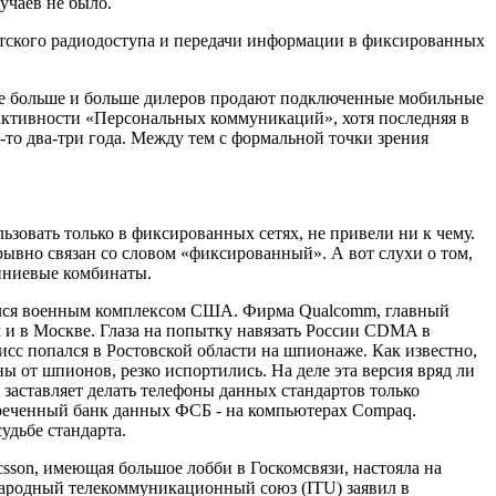
учаев не было.
ентского радиодоступа и передачи информации в фиксированных
се больше и больше дилеров продают подключенные мобильные
 активности «Персональных коммуникаций», хотя последняя в
-то два-три года. Между тем с формальной точки зрения
зовать только в фиксированных сетях, не привели ни к чему.
рывно связан со словом «фиксированный». А вот слухи о том,
миниевые комбинаты.
овался военным комплексом США. Фирма Qualcomm, главный
ом и в Москве. Глаза на попытку навязать России CDMA в
исс попался в Ростовской области на шпионаже. Как известно,
от шпионов, резко испортились. На деле эта версия вряд ли
заставляет делать телефоны данных стандартов только
креченный банк данных ФСБ - на компьютерах Compaq.
удьбе стандарта.
sson, имеющая большое лобби в Госкомсвязи, настояла на
народный телекоммуникационный союз (ITU) заявил в