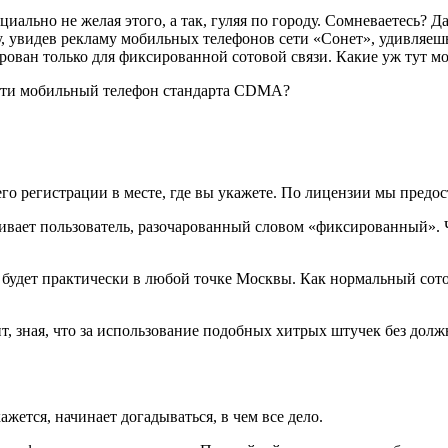
циально не желая этого, а так, гуляя по городу. Сомневаетесь?
у, увидев рекламу мобильных телефонов сети «Сонет», удивляешь
ирован только для фиксированной сотовой связи. Какие уж тут м
рести мобильный телефон стандарта CDMA?
 его регистрации в месте, где вы укажете. По лицензии мы предо
рашивает пользователь, разочарованный словом «фиксированный»
он будет практически в любой точке Москвы. Как нормальный сот
ент, зная, что за использование подобных хитрых штучек без д
ажется, начинает догадываться, в чем все дело.