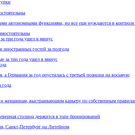
остоятельны
ыми автономными функциями, но все еще нуждаются в контроле
за три года ушел в минус
лн иностранных гостей за полгода
ода
я, а Германия за год опустилась с третьей позиции на восьмую
 и женщинам, выстраивающим карьеру по собственным правила
Северная столица держится в топе бронирований
ня, Санкт-Петербург на Литейном