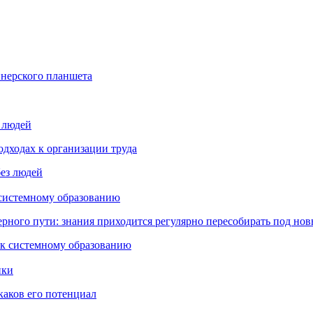
йнерского планшета
з людей
дходах к организации труда
 системному образованию
ьерного пути: знания приходится регулярно пересобирать под но
пки
каков его потенциал