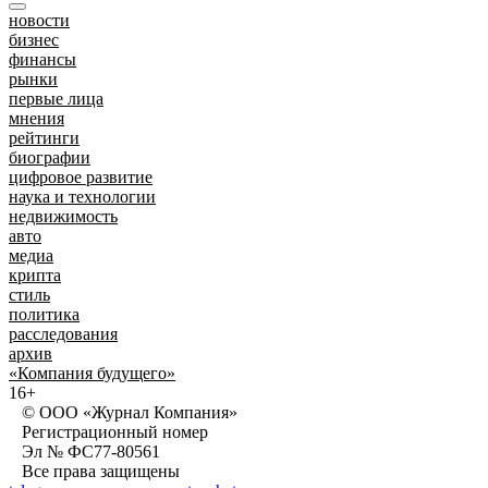
новости
бизнес
финансы
рынки
первые лица
мнения
рейтинги
биографии
цифровое развитие
наука и технологии
недвижимость
авто
медиа
крипта
стиль
политика
расследования
архив
«Компания будущего»
16+
© ООО «Журнал Компания»
Регистрационный номер
Эл № ФС77-80561
Все права защищены