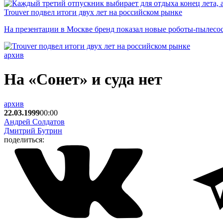
Trouver подвел итоги двух лет на российском рынке
На презентации в Москве бренд показал новые роботы-пылесо
архив
На «Сонет» и суда нет
архив
22.03.1999
00:00
Андрей Солдатов
Дмитрий Бутрин
поделиться: