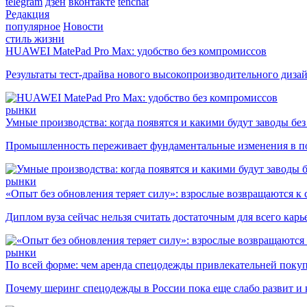
telegram
дзен
вконтакте
tenchat
Редакция
популярное
Новости
стиль жизни
HUAWEI MatePad Pro Max: удобство без компромиссов
Результаты тест-драйва нового высокопроизводительного диза
рынки
Умные производства: когда появятся и какими будут заводы бе
Промышленность переживает фундаментальные изменения в по
рынки
«Опыт без обновления теряет силу»: взрослые возвращаются к
Диплом вуза сейчас нельзя считать достаточным для всего кар
рынки
По всей форме: чем аренда спецодежды привлекательней поку
Почему шеринг спецодежды в России пока еще слабо развит и 