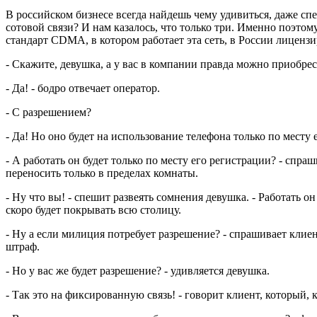
В российском бизнесе всегда найдешь чему удивиться, даже спе
сотовой связи? И нам казалось, что только три. Именно поэтом
стандарт CDMA, в котором работает эта сеть, в России лиценз
- Скажите, девушка, а у вас в компании правда можно приоб
- Да! - бодро отвечает оператор.
- С разрешением?
- Да! Но оно будет на использование телефона только по месту
- А работать он будет только по месту его регистрации? - сп
переносить только в пределах комнаты.
- Ну что вы! - спешит развеять сомнения девушка. - Работать 
скоро будет покрывать всю столицу.
- Ну а если милиция потребует разрешение? - спрашивает кли
штраф.
- Но у вас же будет разрешение? - удивляется девушка.
- Так это на фиксированную связь! - говорит клиент, который, к