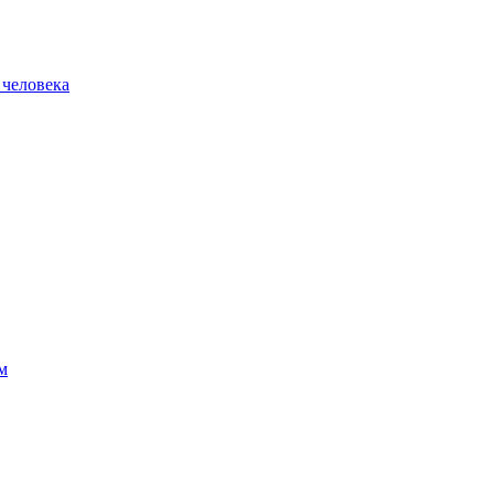
 человека
м