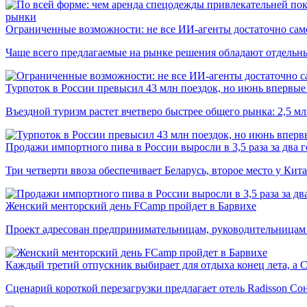
рынки
Ограниченные возможности: не все ИИ-агенты достаточно сам
Чаще всего предлагаемые на рынке решения обладают отдельн
Турпоток в России превысил 43 млн поездок, но июнь впервые 
Въездной туризм растет вчетверо быстрее общего рынка: 2,5 м
Продажи импортного пива в России выросли в 3,5 раза за два г
Три четверти ввоза обеспечивает Беларусь, второе место у Кита
Женский менторский день FCamp пройдет в Барвихе
Проект адресован предпринимательницам, руководительницам
Каждый третий отпускник выбирает для отдыха конец лета, а 
Сценарий короткой перезагрузки предлагает отель Radisson Со