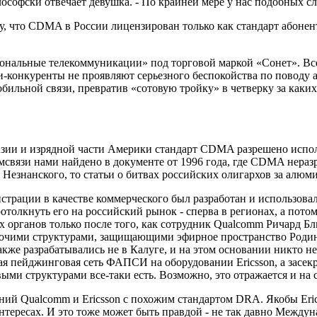
лософски отвечает девушка. - По крайней мере у нас подобных сл
ру, что CDMA в России лицензирован только как стандарт абон
сональные телекоммуникации» под торговой маркой «Сонет». В
и-конкуренты не проявляют серьезного беспокойства по поводу
ильной связи, превратив «сотовую тройку» в четверку за каких
Азии и изрядной части Америки стандарт CDMA разрешено исполь
мсвязи нами найдено в документе от 1996 года, где CDMA нераз
 Незнанского, то статьи о битвах российских олигархов за алю
гистрации в качестве коммерческого был разработан и использ
ротолкнуть его на российский рынок - сперва в регионах, а пот
х органов только после того, как сотрудник Qualcomm Ричард Бл
чими структурами, защищающими эфирное пространство Родины 
е разрабатывались не в Калуге, и на этом основании никто не 
я пейджинговая сеть ФАПСИ на оборудовании Ericsson, а засе
и структурами все-таки есть. Возможно, это отражается и на с
ний Qualcomm и Ericsson с похожим стандартом DRA. Якобы Eric
тересах. И это тоже может быть правдой - не так давно Между