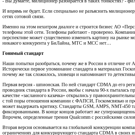
- Вы думаете, милиционер разбирается в таких тонкостях? - фи
И впрямь не будет. Если специально не разъяснить милиционе
сетях сотовой связи.
Именно на этом нехитром диалоге и строится бизнес АО «Пер
телефоны этой сети. Телефоны работают - проверено. Компани
перспективе может существенно изменить картину на рынке моб
никакого конкурента у БиЛайна, МТС и МСС нет…
Гонимый стандарт
Наши попытки разобраться, почему же в России в отличие от 
Исторически первое упоминание стандарта в материалах Госко
почему же так сложилось, зловещи и напоминают то детективы
Первая версия - шпионская. По ней стандарт CDMA до его ре
проводник стандарта в России, якобы с начала 90-х пыталась п
качестве «засланного казачка» открылись у правоохранительны
с той поры отношения компании с ФАПСИ, Госкомсвязью и про
может выдержать критику. Стандарты GSM, AMPS, NMT-450 такж
фиксированными. В конце концов работает же суперзащищенна
Впрочем, определенные трения Qualcomm с российскими силовым
Вторая версия основывается на глобальной конкуренции компа
ограничениях для конкурирующего стандарта CDMA в своих ин