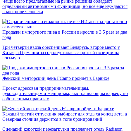
Чаще всего предлагаемые на рынке решения обладают
отдельными автономными функциями, но все еще нуждаются
в контроле человека
Продажи импортного пива в России выросли в 3,5 раза за два
года
Три четверти ввоза обеспечивает Беларусь, второе место у
Китая, а Германия за год опустилась с третьей позиции на
восьмую
Женский менторский день FCamp пройдет в Барвихе
Проект адресован предпринимательницам,
руководительницам и женщинам, выстраивающим карьеру по
собственным правилам
Каждый третий отпускник выбирает для отдыха конец лета, а
Северная столица держится в топе бронирований
Сценарий короткой перезагрузки предлагает отель Radisson