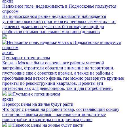
архив
Непаханое поле: недвижимость в Подмосковье пользуется
спросом
На подмосковном рынке недвижимости наблюдается
устойчиво высокий спрос во всех ценовых сегментах – от
дешевых домиков на участках без коммуникаций до
особняков стоимостью свыше миллиона долларов
архив
Пустыри с потенциалом
Когда в Москве были освоены все районы массовой
застройки, строители обратили внимание на территории,
пустующие еще с советских времен, а также на районы с
преобладанием ветхого фонда, где можно развернуть крупные
проекты по реконструкции кварталов. Проекты эти
интересны как для девелоперов, так и для потребителей.
архив
Перебор: цены на жилье будут расти
Что будет с ценами на рядовой товар, составляющий основу
столичного рынка жилья – панельные и монолитные
новостройки и квартиры на вторичном рынке