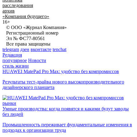
расследования
архив
«Компания будущего»
16+
© ООО «Журнал Компания»
Регистрационный номер
Эл № ФС77-80561
Все права защищены
telegram
дзен
вконтакте
tenchat
Редакция
популярное
Новости
стиль жизни
HUAWEI MatePad Pro Max: удобство без компромиссов
Результаты тест-драйва нового высокопроизводительного
дизайнерского планшета
рынки
Умные производства: когда появятся и какими будут заводы
без людей
Промышленность переживает фундаментальные изменения в
подходах к организации труда