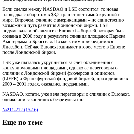
Если сделка между
NASDAQ
и
LSE
состоится, то новая
площадка с оборотом в $3,2 трлн станет самой крупной в
мире. Впрочем, слияние с американцами – не единственно
возможный путь развития Лондонской биржи.
LSE
подумывала и об альянсе с
Euronext
– биржей, которая была
создана в 2000 году в результате слияния площадок Парижа,
Амстердама и Брюсселя. Позже к ним присоединился
Лиссабон. Сейчас
Euronext
занимает второе место в Европе
после Лондонской биржи.
LSE
уже пыталась укрупниться за счет объединения с
конкурирующими площадками, однако ее переговоры о
слиянии с Лондонской биржей фьючерсов и опционов
(
LIFFE
) и Франкфуртской фондовой биржей, проходившие в
2000 – 2001 годах, оказались неудачными.
NASDAQ
, кстати, уже вела переговоры о слиянии с
Euronext
,
однако они закончились безрезультатно.
№211-212 (15-16)
Еще по теме