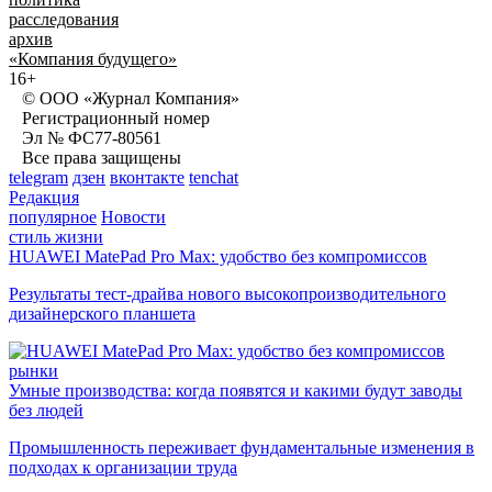
расследования
архив
«Компания будущего»
16+
© ООО «Журнал Компания»
Регистрационный номер
Эл № ФС77-80561
Все права защищены
telegram
дзен
вконтакте
tenchat
Редакция
популярное
Новости
стиль жизни
HUAWEI MatePad Pro Max: удобство без компромиссов
Результаты тест-драйва нового высокопроизводительного
дизайнерского планшета
рынки
Умные производства: когда появятся и какими будут заводы
без людей
Промышленность переживает фундаментальные изменения в
подходах к организации труда