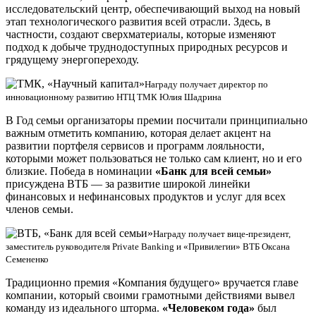
исследовательский центр, обеспечивающий выход на новый
этап технологического развития всей отрасли. Здесь, в
частности, создают сверхматериалы, которые изменяют
подход к добыче труднодоступных природных ресурсов и
грядущему энергопереходу.
Награду получает директор по
инновационному развитию НТЦ ТМК Юлия Шадрина
В Год семьи организаторы премии посчитали принципиально
важным отметить компанию, которая делает акцент на
развитии портфеля сервисов и программ лояльности,
которыми может пользоваться не только сам клиент, но и его
близкие. Победа в номинации
«Банк для всей семьи»
присуждена ВТБ — за развитие широкой линейки
финансовых и нефинансовых продуктов и услуг для всех
членов семьи.
Награду получает вице-президент,
заместитель руководителя Private Banking и «Привилегии» ВТБ Оксана
Семененко
Традиционно премия «Компания будущего» вручается главе
компании, который своими грамотными действиями вывел
команду из идеального шторма.
«Человеком года»
был