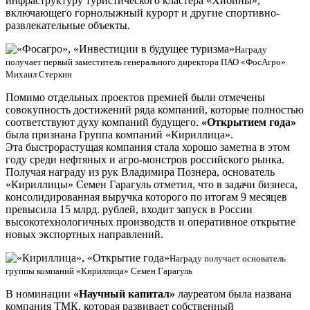
инфраструктуру туристического кластера «Хибины»,
включающего горнолыжный курорт и другие спортивно-
развлекательные объекты.
Награду
получает первый заместитель генерального директора ПАО «ФосАгро»
Михаил Стеркин
Помимо отдельных проектов премией были отмечены
совокупность достижений ряда компаний, которые полностью
соответствуют духу компаний будущего.
«Открытием года»
была признана Группа компаний «Кириллица».
Эта быстрорастущая компания стала хорошо заметна в этом
году среди нефтяных и агро-монстров российского рынка.
Получая награду из рук Владимира Познера, основатель
«Кириллицы» Семен Гарагуль отметил, что в задачи бизнеса,
консолидированная выручка которого по итогам 9 месяцев
превысила 15 млрд. рублей, входит запуск в России
высокотехнологичных производств и оперативное открытие
новых экспортных направлений.
Награду получает основатель
группы компаний «Кириллица» Семен Гарагуль
В номинации
«Научный капитал»
лауреатом была названа
компания ТМК, которая развивает собственный