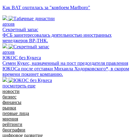
Как BAT охотилась за "ковбоем Marlboro"
архив
Секретный запас
ФСБ заинтересовалась деятельностью иностранных
менеджеров BP-ТНК.
архив
ЮКОС без Кукеса
Семен Кукес, назначенный на пост председателя правления
ЮКОСа после отставки Михаила Ходорковского*, в скором
времени покинет компанию.
посмотреть еще
новости
бизнес
финансы
рынки
первые лица
мнения
рейтинги
биографии
цифровое развитие