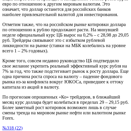
евро по отношению к другим мировым валютам. Это
означает, что доллар останется для российских банков
наиболее привлекательной валютой для инвестирования.
Отметим также, что на российском рынке котировки доллара
по отношению к рублю продолжают расти. На минувшей
неделе официальный курс ЦБ вырос на 0,2% – с 28,98 до 29,05
руб. Трейдеры связывают это с избытком рублевой
ликвидности на рынке (ставки на МБК колебались на уровне
всего 1 – 2% годовых).
Кроме того, совсем недавно руководство ЦБ подтвердило
свое желание укрепить реальный эффективный курс рубля на
7% за год, что также подстегивает рынок к росту доллара. Еще
одна причина роста спроса на валюту – падение фондового
рынка из-за конфликта вокруг ЮКОСа, приведшее к оттоку
капитала из акций в валюту.
По прогнозам опрошенных «Ко» трейдеров, в ближайший
месяц курс доллара будет колебаться в пределах 29 – 29,15 руб.
Более заметный рост котировок возможен лишь в случае
смены тренда на мировом рынке нефти или валютном рынке
Forex.
№318 (22)