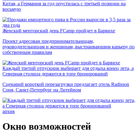
Китая, а Германия за год опустилась с третьей позиции на
восьмую
Женский менторский день FCamp пройдет в Барвихе
Проект адресован предпринимательницам,
руководительницам и женщинам, выстраивающим карьеру по
собственным правилам
Каждый третий отпускник выбирает для отдыха конец лета, а
Северная столица держится в топе бронирований
Сценарий короткой перезагрузки предлагает отель Radisson
Соня, Санкт-Петербург на Литейном
архив
Окно возможностей