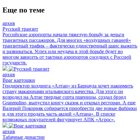
Еще по теме
архив
Русский транзит
Российские аэропорты начали тяжелую борьбу за деньги
транзитных пассажиров. Для многих «воздушных гаваней»
транзитный трафик – фактически единственный шанс выжить
и развиваться. Успех или неудача в этой борьбе будет во
многом зависеть от тактики аэропортов соседних с Россией
государств.
архив
Враг картошки
Гендиректор холдинга «Алтан» из Барнаула хочет накормить
страну макаронами итальянского качества. Для этого он
возродил на Алтае твердые сорта пшеницы, создал брэнд
Granmulino, выпустил книгу сказок и открыл ресторан. А еще
Валерий Покорняк собирается приобрести две новые фабрики
и для этого продать часть акций «Алтана». В списке
возможных покупателей фигурирует АПК «Агрос».
архив
Табачные династии