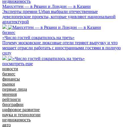
недвижимость
Манхэттен — в Рязани и Лондон — в Казани
Эксперты премии Urban выбрали отечественные
девелоперские проекты, которые удивляют национальной
архитектурой
бизнес
«Число гостей сократилось на треть»
Почему московские люксовые отели теряют выручку и что
мешает отрасли работать с иностранными гостями в полную
силу
посмотреть еще
новости
бизнес
финансы
рынки
первые лица
мнения
рейтинги
биографии
цифровое развитие
наука и технологии
недвижимость
авто