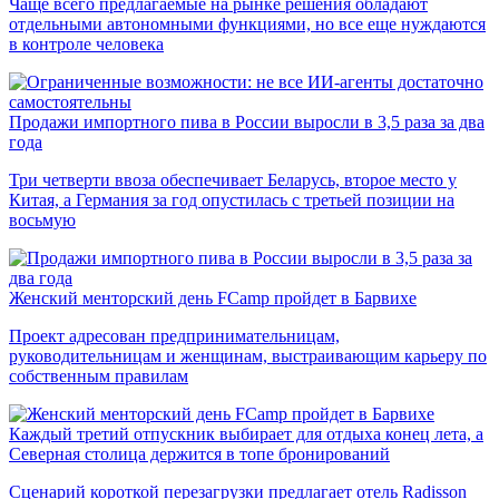
Чаще всего предлагаемые на рынке решения обладают
отдельными автономными функциями, но все еще нуждаются
в контроле человека
Продажи импортного пива в России выросли в 3,5 раза за два
года
Три четверти ввоза обеспечивает Беларусь, второе место у
Китая, а Германия за год опустилась с третьей позиции на
восьмую
Женский менторский день FCamp пройдет в Барвихе
Проект адресован предпринимательницам,
руководительницам и женщинам, выстраивающим карьеру по
собственным правилам
Каждый третий отпускник выбирает для отдыха конец лета, а
Северная столица держится в топе бронирований
Сценарий короткой перезагрузки предлагает отель Radisson