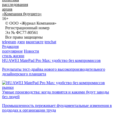
расследования
архив
«Компания будущего»
16+
© ООО «Журнал Компания»
Регистрационный номер
Эл № ФС77-80561
Все права защищены
telegram
дзен
вконтакте
tenchat
Редакция
популярное
Новости
стиль жизни
HUAWEI MatePad Pro Max: удобство без компромиссов
Результаты тест-драйва нового высокопроизводительного
дизайнерского планшета
рынки
Умные производства: когда появятся и какими будут заводы
без людей
Промышленность переживает фундаментальные изменения в
подходах к организации труда