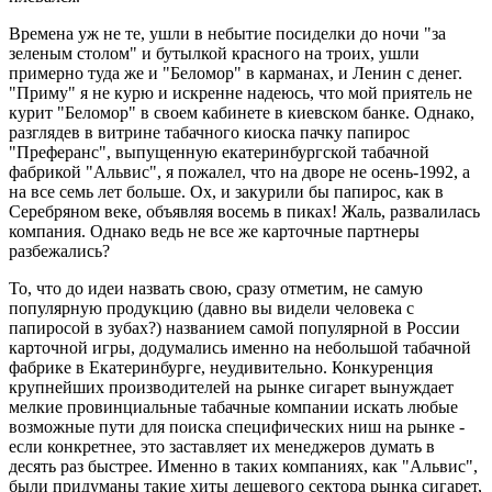
Времена уж не те, ушли в небытие посиделки до ночи "за
зеленым столом" и бутылкой красного на троих, ушли
примерно туда же и "Беломор" в карманах, и Ленин с денег.
"Приму" я не курю и искренне надеюсь, что мой приятель не
курит "Беломор" в своем кабинете в киевском банке. Однако,
разглядев в витрине табачного киоска пачку папирос
"Преферанс", выпущенную екатеринбургской табачной
фабрикой "Альвис", я пожалел, что на дворе не осень-1992, а
на все семь лет больше. Ох, и закурили бы папирос, как в
Серебряном веке, объявляя восемь в пиках! Жаль, развалилась
компания. Однако ведь не все же карточные партнеры
разбежались?
То, что до идеи назвать свою, сразу отметим, не самую
популярную продукцию (давно вы видели человека с
папиросой в зубах?) названием самой популярной в России
карточной игры, додумались именно на небольшой табачной
фабрике в Екатеринбурге, неудивительно. Конкуренция
крупнейших производителей на рынке сигарет вынуждает
мелкие провинциальные табачные компании искать любые
возможные пути для поиска специфических ниш на рынке -
если конкретнее, это заставляет их менеджеров думать в
десять раз быстрее. Именно в таких компаниях, как "Альвис",
были придуманы такие хиты дешевого сектора рынка сигарет,