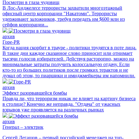
Посмотри в глаза чудовищ
В Лос-Анджелесе террористы захватили многоэтажный
офисный центр корпорации "Накатоми". Террористы
удерживают заложников, требуя передать им $600 млн из
сейфов корпорации...
архив
Горе-PR
Когда нация скорбит в трауре - политики трудятся в поте лица.
В такие дни каждое сказанное слово приносит или отнимает
тысячи голосов избирателей. Действуя расторопно, можно на
минимальные затраты получить колоссальную отдачу. Если
кто-то из больших политиков после громких терактов и не
думал об этом, то пиарщики и имиджмейкеры им напомнили.
архив
Эффект разорвавшейся бомбы
Правда ли, что терроризм никак не влияет на картину бизнеса
в столице? Конечно же неправда. "Отдача" от ужасных
взрывов уже проявляется на различных рынках
архив
Генерал – электрик
Сергей Легашов – первый российский менеджер на топ-