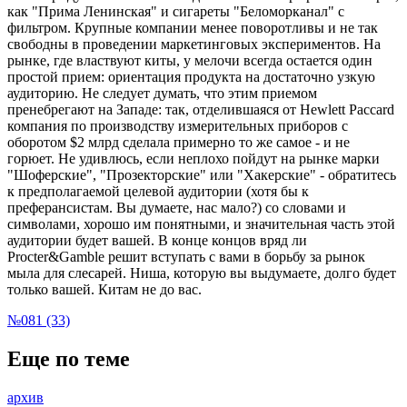
как "Прима Ленинская" и сигареты "Беломорканал" с
фильтром. Крупные компании менее поворотливы и не так
свободны в проведении маркетинговых экспериментов. На
рынке, где властвуют киты, у мелочи всегда остается один
простой прием: ориентация продукта на достаточно узкую
аудиторию. Не следует думать, что этим приемом
пренебрегают на Западе: так, отделившаяся от Hewlett Paccard
компания по производству измерительных приборов с
оборотом $2 млрд сделала примерно то же самое - и не
горюет. Не удивлюсь, если неплохо пойдут на рынке марки
"Шоферские", "Прозекторские" или "Хакерские" - обратитесь
к предполагаемой целевой аудитории (хотя бы к
преферансистам. Вы думаете, нас мало?) со словами и
символами, хорошо им понятными, и значительная часть этой
аудитории будет вашей. В конце концов вряд ли
Procter&Gamble решит вступать с вами в борьбу за рынок
мыла для слесарей. Ниша, которую вы выдумаете, долго будет
только вашей. Китам не до вас.
№081 (33)
Еще по теме
архив