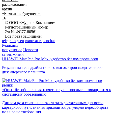
расследования
архив
«Компания будущего»
16+
© ООО «Журнал Компания»
Регистрационный номер
Эл № ФС77-80561
Все права защищены
telegram
дзен
вконтакте
tenchat
Редакция
популярное
Новости
стиль жизни
HUAWEI MatePad Pro Max: удобство без компромиссов
Результаты тест-драйва нового высокопроизводительного
дизайнерского планшета
рынки
«Опыт без обновления теряет силу»: взрослые возвращаются к
системному образованию
Диплом вуза сейчас нельзя считать достаточным для всего
карьерного пути: знания приходится регулярно пересобирать
под новые требования