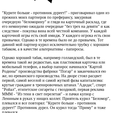
"Курите больше - противник дуреет!" - приговаривал один из
прежних моих партнеров по преферансу, закуривая
очередную "беломорину" и глядя на карточный расклад, где
его неминуемо ожидали очередные "без трех на девяти" и как
следствие - покупка вина всей честной компании. У каждой
карточной игры есть свой имидж. У каждого игрока есть свои
привычки. Однако в те времена было не до привычек. Тот
давний мой партнер курил исключительно трубку с хорошим
табаком, а в качестве альтернативы - папиросы.
Однако хороший табак, например голландский, был в те
времена такой же редкостью, как пластиковая карточка или
мобильный телефон, а выбор папирос начинался "Картой
Родины" производства фабрики "Погар" и заканчивался ею
же, но ереванского производства. На дворе стоял расцвет
первой, самой веселой и самой жуткой фазы капитализма:
крутые граждане в тренировочных штанах "Адидас", спирт
"Ройал", египетские сигареты с гвоздикой, первая реклама
МММ - "Из тени в свет перелетая" - и пачки купюр с
Лениным в руках у нищих коллег. Приятель курил "Беломор",
плевался и все повторял: "Курите больше - противник
дуреет!" Противник дурел. Он курил тогда "Приму" и тоже
плевался.