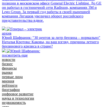
позиции в московском офисе General Electric Lighting. До GE
он работал в гостиничной сети Radisson, компаниях 3М и
Lego Group. За первый год работы в своей нынешней
компании Легашов увеличил оборот российского
представительства вдвое.
архив
Юрий Шафраник: "30 центов за литр бензина – нормально"
Наталья Кротова: Каковы, на ваш взгляд, причины летнего
бензинового кризиса в стране?
посмотреть еще
новости
бизнес
финансы
рынки
первые лица
мнения
рейтинги
биографии
цифровое развитие
наука и технологии
недвижимость
авто