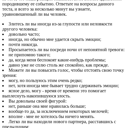
породившему ее событию. Ответьте на вопросы данного
теста, и всего за несколько минут вы узнаете,
уравновешенный ли вы человек.
Злитесь ли вы иногда из-за глупости или неловкости
другого человека:
довольно часто;
иногда, но обычно мне удается скрыть эмоции;
почти никогда.
Просыпаетесь ли вы посреди ночи от непонятной тревоги:
не припомню такого;
да, когда меня беспокоят какие-нибудь проблемы;
давно уже не сплю столь же спокойно, как прежде.
Можете ли вы повысить голос, чтобы отстоять свою точку
зрения:
могу, но пользуюсь этим очень редко;
нет, хотя иногда мне бывает трудно сдерживать эмоции;
ясное дело, могу - время от времени это помогает
выплеснуть накопившуюся злость.
Вы довольны своей фигурой:
нет, раньше она мне нравилась больше;
вообще-то да, за исключением некоторых мелочей;
вполне - мне не хотелось бы ничего менять.
Легко ли вы находили нового партнера, расставшись с
предыдущим: