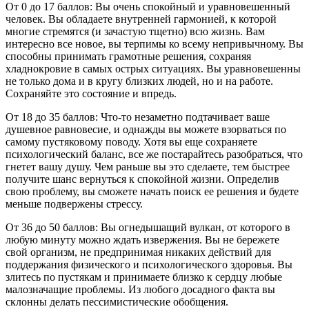
От 0 до 17 баллов: Вы очень спокойный и уравновешенный
человек. Вы обладаете внутренней гармонией, к которой
многие стремятся (и зачастую тщетно) всю жизнь. Вам
интересно все новое, вы терпимы ко всему непривычному. Вы
способны принимать грамотные решения, сохраняя
хладнокровие в самых острых ситуациях. Вы уравновешенны
не только дома и в кругу близких людей, но и на работе.
Сохраняйте это состояние и впредь.
От 18 до 35 баллов: Что-то незаметно подтачивает ваше
душевное равновесие, и однажды вы можете взорваться по
самому пустяковому поводу. Хотя вы еще сохраняете
психологический баланс, все же постарайтесь разобраться, что
гнетет вашу душу. Чем раньше вы это сделаете, тем быстрее
получите шанс вернуться к спокойной жизни. Определив
свою проблему, вы сможете начать поиск ее решения и будете
меньше подвержены стрессу.
От 36 до 50 баллов: Вы огнедышащий вулкан, от которого в
любую минуту можно ждать извержения. Вы не бережете
свой организм, не предпринимая никаких действий для
поддержания физического и психологического здоровья. Вы
злитесь по пустякам и принимаете близко к сердцу любые
малозначащие проблемы. Из любого досадного факта вы
склонны делать пессимистические обобщения.