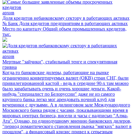
архив
Доля кредитов небанковскому сектору в работающих активах
№ Банк Доля кредитов предприятиям в работающих активах
Место по капиталу Общий объем промышленных кредитов,
тыс.
архив
Мертвые "зайчики", стабильный тенге и спекулятивная
гривна
Когда-то банковские дилеры, работающие на рынке
ограниченно конвертируемых валют (ОКВ) стран СНГ, были
привилегированной кастой - ведь в середине 90-х там можно
было зарабатывать очень и очень хорошие деньги. Какой-
нибудь "специалист по Белоруссии" даже не из самого
крупного банка легко мог арендовать ночной клуб для
вечеринки с друзьями. А в дилинговом зале Международного
Московского банка рядом с часами, показывающими время в
мировых центрах бизнеса, висели и часы с надписью "Алма-
Ата". Однако, по единодушному мнению банковских дилеров,
"период романтического становления рынка "мягких" валют в
прошлом", а финансовый кризис привел к серьезным