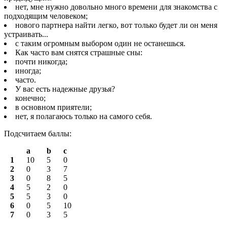
нет, мне нужно довольно много времени для знакомства с
подходящим человеком;
нового партнера найти легко, вот только будет ли он меня
устраивать...
с таким огромным выбором один не останешься.
Как часто вам снятся страшные сны:
почти никогда;
иногда;
часто.
У вас есть надежные друзья?
конечно;
в основном приятели;
нет, я полагаюсь только на самого себя.
Подсчитаем баллы:
a
b
c
1
10
5
0
2
0
3
7
3
0
8
5
4
5
2
0
5
5
3
0
6
0
5
10
7
0
3
5