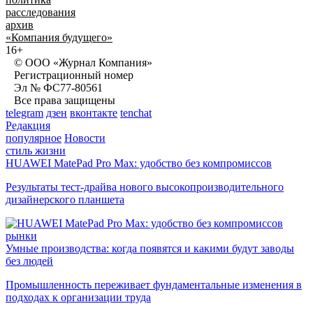
расследования
архив
«Компания будущего»
16+
© ООО «Журнал Компания»
Регистрационный номер
Эл № ФС77-80561
Все права защищены
telegram
дзен
вконтакте
tenchat
Редакция
популярное
Новости
стиль жизни
HUAWEI MatePad Pro Max: удобство без компромиссов
Результаты тест-драйва нового высокопроизводительного
дизайнерского планшета
рынки
Умные производства: когда появятся и какими будут заводы
без людей
Промышленность переживает фундаментальные изменения в
подходах к организации труда