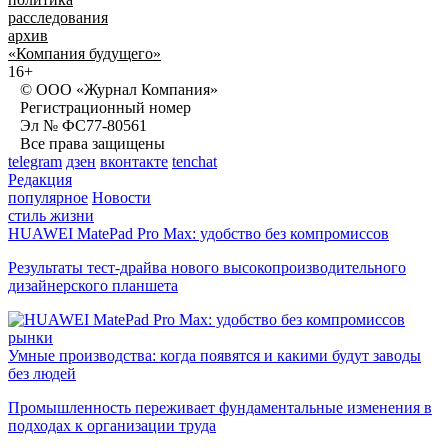
расследования
архив
«Компания будущего»
16+
© ООО «Журнал Компания»
Регистрационный номер
Эл № ФС77-80561
Все права защищены
telegram
дзен
вконтакте
tenchat
Редакция
популярное
Новости
стиль жизни
HUAWEI MatePad Pro Max: удобство без компромиссов
Результаты тест-драйва нового высокопроизводительного
дизайнерского планшета
рынки
Умные производства: когда появятся и какими будут заводы
без людей
Промышленность переживает фундаментальные изменения в
подходах к организации труда