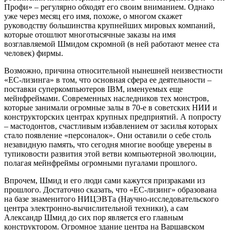
Профи» – регулярно обходят его своим вниманием. Однако
уже через месяц его имя, похоже, о многом скажет
руководству большинства крупнейших мировых компаний,
которые отошлют многотысячные заказы на имя
возглавляемой Шмидом скромной (в ней работают менее ста
человек) фирмы.
Возможно, причина относительной нынешней неизвестности
«ЕС-лизинга» в том, что основная сфера ее деятельности –
поставки суперкомпьютеров IBM, именуемых еще
мейнфреймами. Современных наследников тех монстров,
которые занимали огромные залы в 70-е в советских НИИ и
конструкторских центрах крупных предприятий. А попросту
– мастодонтов, счастливым избавлением от засилья которых
стало появление «персоналок». Они оставили о себе столь
незавидную память, что сегодня многие вообще уверены в
тупиковости развития этой ветви компьютерной эволюции,
полагая мейнфреймы огромными пугалами прошлого.
Впрочем, Шмид и его люди сами кажутся призраками из
прошлого. Достаточно сказать, что «ЕС-лизинг» образована
на базе знаменитого НИЦЭВТа (Научно-исследовательского
центра электронно-вычислительной техники), а сам
Александр Шмид до сих пор является его главным
конструктором. Огромное здание центра на Варшавском