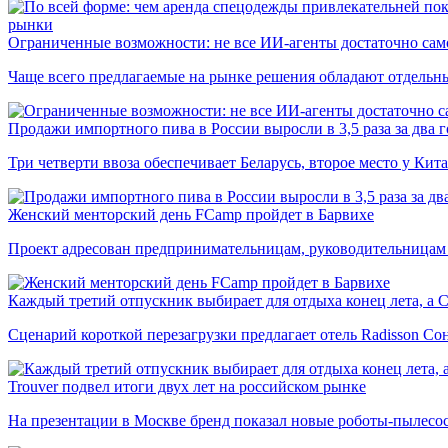
рынки
Ограниченные возможности: не все ИИ-агенты достаточно сам
Чаще всего предлагаемые на рынке решения обладают отдельн
Продажи импортного пива в России выросли в 3,5 раза за два г
Три четверти ввоза обеспечивает Беларусь, второе место у Кита
Женский менторский день FCamp пройдет в Барвихе
Проект адресован предпринимательницам, руководительницам
Каждый третий отпускник выбирает для отдыха конец лета, а 
Сценарий короткой перезагрузки предлагает отель Radisson Со
Trouver подвел итоги двух лет на российском рынке
На презентации в Москве бренд показал новые роботы-пылесо