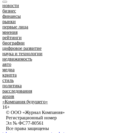
новости
бизнес
финансы
рынки
первые лица
мнения
рейтинги
биографии
цифровое развитие
наука и технологии
недвижимость
авто
медиа
крипта
стиль
политика
расследования
архив
«Компания будущего»
16+
© ООО «Журнал Компания»
Регистрационный номер
Эл № ФС77-80561
Все права защищены