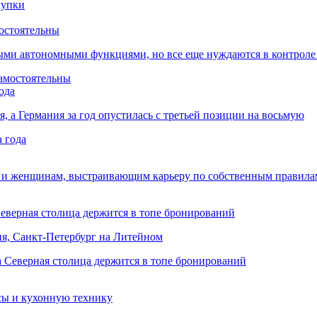
остоятельны
ыми автономными функциями, но все еще нуждаются в контроле
ода
я, а Германия за год опустилась с третьей позиции на восьмую
 и женщинам, выстраивающим карьеру по собственным правила
Северная столица держится в топе бронирований
ня, Санкт-Петербург на Литейном
сы и кухонную технику