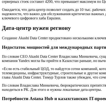
серверных стоек составит 4200, что превышает максимум по Це
Ожидается, что дата-центр позволит создать до 10 тыс. рабоч
надежности, что важно для обслуживания критически важных 
ключевого цифрового хаба Евразии.
Дата-центр нужен региону
Создание Akashi Data Center продиктовано несколькими ключ
Недостаток мощностей для международных партн
По словам CEO Akashi Data Center Владислава Минкевича, су
компания Yandex могла бы прийти в Казахстан раньше, но вычи
«Если есть стабильный ЦОД, то найдутся сотни компаний, котор
телемедицины, инфраструктурные, строительные и другие комп
глава Akashi Data Center. Тимур Турлов также убежден, что с
По словам Владислава Минкевича, бюрократических препятств
находиться в РК. Для этого и нужны локальные дата-центры.
Потребности Astana Hub и казахстанских IT-прое