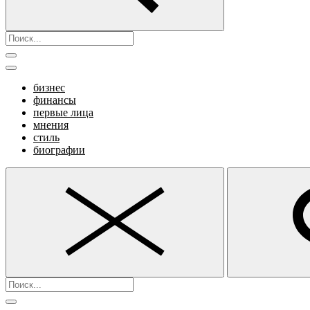
бизнес
финансы
первые лица
мнения
стиль
биографии