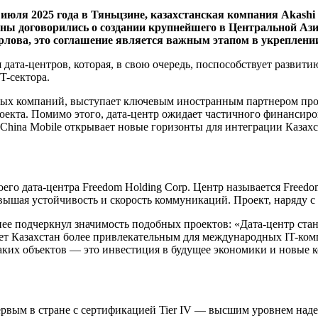
ля 2025 года в Тяньцзине, казахстанская компания Akashi
ны договорились о создании крупнейшего в Центральной Азии
урлова, это соглашение является важным этапом в укреплени
 дата-центров, которая, в свою очередь, поспособствует разви
T-сектора.
ных компаний, выступает ключевым иностранным партнером прое
екта. Помимо этого, дата-центр ожидает частичного финансиров
с China Mobile открывает новые горизонты для интеграции Каза
своего дата-центра Freedom Holding Corp. Центр называется Free
ышая устойчивость и скорость коммуникаций. Проект, наряду с Ak
нее подчеркнул значимость подобных проектов: «Дата-центр ста
ает Казахстан более привлекательным для международных IT-ко
таких объектов — это инвестиция в будущее экономики и новые 
рвым в стране с сертификацией Tier IV — высшим уровнем надеж