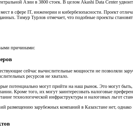
нтральной Азии в 3800 стоек. В целом Akashi Data Center удво
их мест в сфере IT, инженерии и кибербезопасности. Проект отл
данных. Тимур Турлов отмечает, что подобные проекты становя
евыми причинами:
еров
ществующие сейчас вычислительные мощности не позволяли зар
слительных ресурсов не хватало.
ые потенциально могут прийти на наш рынок. Это могут быть, к 
ании. Кроме того, их могут заинтересовать налоговые префере
очетание технологической инфраструктуры и налоговых льгот ста
ий размещению зарубежных компаний в Казахстане нет, однако
ктов