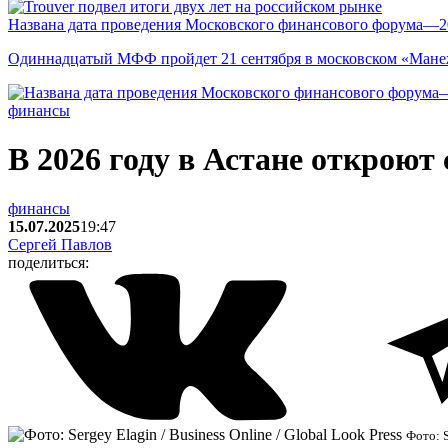
Названа дата проведения Московского финансового форума—2
Одиннадцатый МФФ пройдет 21 сентября в московском «Мане
финансы
В 2026 году в Астане открою
финансы
15.07.2025
19:47
Сергей Павлов
поделиться:
Фото: S