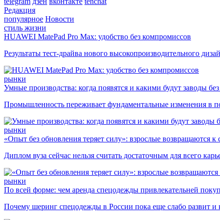
telegram
дзен
вконтакте
tenchat
Редакция
популярное
Новости
стиль жизни
HUAWEI MatePad Pro Max: удобство без компромиссов
Результаты тест-драйва нового высокопроизводительного диза
рынки
Умные производства: когда появятся и какими будут заводы бе
Промышленность переживает фундаментальные изменения в по
рынки
«Опыт без обновления теряет силу»: взрослые возвращаются к
Диплом вуза сейчас нельзя считать достаточным для всего кар
рынки
По всей форме: чем аренда спецодежды привлекательней поку
Почему шеринг спецодежды в России пока еще слабо развит и 