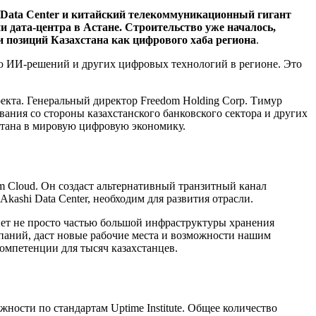
 Data Center и китайский телекоммуникационный гигант
 дата-центра в Астане. Строительство уже началось,
и позиций Казахстана как цифрового хаба региона
.
тию ИИ-решений и других цифровых технологий в регионе. Это
кта. Генеральный директор Freedom Holding Corp. Тимур
ания со стороны казахстанского банковского сектора и других
хстана в мировую цифровую экономику.
dom Cloud. Он создаст альтернативный транзитный канал
ashi Data Center, необходим для развития отрасли.
нет не просто частью большой инфраструктуры хранения
мпаний, даст новые рабочие места и возможности нашим
компетенции для тысяч казахстанцев.
ности по стандартам Uptime Institute. Общее количество