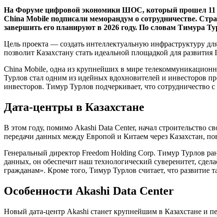
На Форуме цифровой экономики ШОС, который прошел 11 ию
China Mobile подписали меморандум о сотрудничестве. Стра
завершить его планируют в 2026 году. По словам Тимура Т
Цель проекта — создать интеллектуальную инфраструктуру для
позволит Казахстану стать идеальной площадкой для развития I
China Mobile, одна из крупнейших в мире телекоммуникацион
Турлов стал одним из идейных вдохновителей и инвесторов про
инвесторов. Тимур Турлов подчеркивает, что сотрудничество 
Дата-центры в Казахстане
В этом году, помимо Akashi Data Center, начал строительство 
передачи данных между Европой и Китаем через Казахстан, пов
Генеральный директор Freedom Holding Corp. Тимур Турлов ра
данных, он обеспечит наш технологический суверенитет, сдел
гражданам». Кроме того, Тимур Турлов считает, что развитие 
Особенности Akashi Data Center
Новый дата-центр Akashi станет крупнейшим в Казахстане и пе