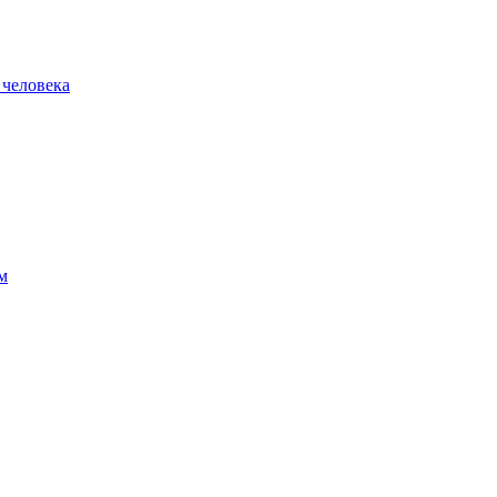
 человека
м