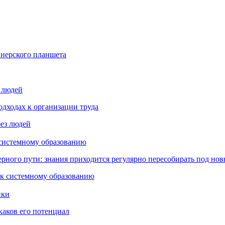
йнерского планшета
з людей
дходах к организации труда
 системному образованию
ьерного пути: знания приходится регулярно пересобирать под но
пки
каков его потенциал